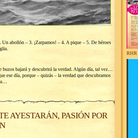
 2. Un abollón – 3. ¡Zarpamos! – 4. A pique – 5. De héroes
glia.
RHR 
e buzos bajará y descubrirá la verdad. Algún día, tal vez…
egue ese día, porque – quizás – la verdad que descubramos
nda…
TE AYESTARÁN, PASIÓN POR
ÓN