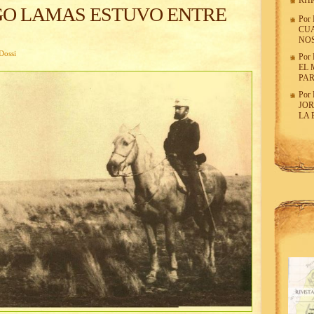
RHR
GO LAMAS ESTUVO ENTRE
Por
CU
NO
Dossi
Por
EL 
PAR
Por
JOR
LA