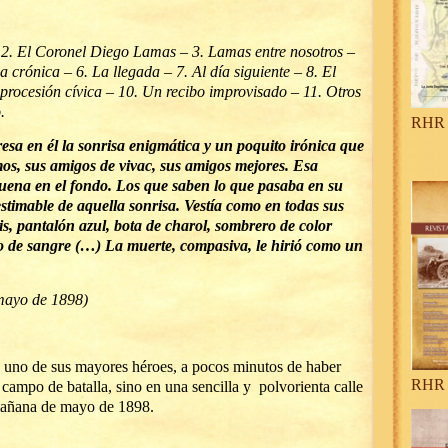
– 2. El Coronel Diego Lamas – 3. Lamas entre nosotros –
 crónica – 6. La llegada – 7. Al día siguiente – 8. El
procesión cívica – 10. Un recibo improvisado – 11. Otros
.
RHR 
esa en él la sonrisa enigmática y un poquito irónica que
mos, sus amigos de vivac, sus amigos mejores. Esa
 buena en el fondo. Los que saben lo que pasaba en su
stimable de aquella sonrisa. Vestía como en todas sus
is, pantalón azul, bota de charol, sombrero de color
o de sangre (…) La muerte, compasiva, le hirió como un
 mayo de 1898)
 a uno de sus mayores héroes, a pocos minutos de haber
RHR 
campo de batalla, sino en una sencilla y polvorienta calle
 mañana de mayo de 1898.