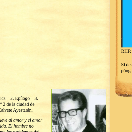
RHR 
Si des
póng
ica – 2. Epílogo – 3.
 2 de la ciudad de
alvete Ayestarán.
ueve al amor y el amor
 vida. El hombre no
nte los problemas del