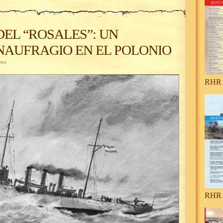
DEL “ROSALES”: UN
NAUFRAGIO EN EL POLONIO
omo
RHR 
RHR 