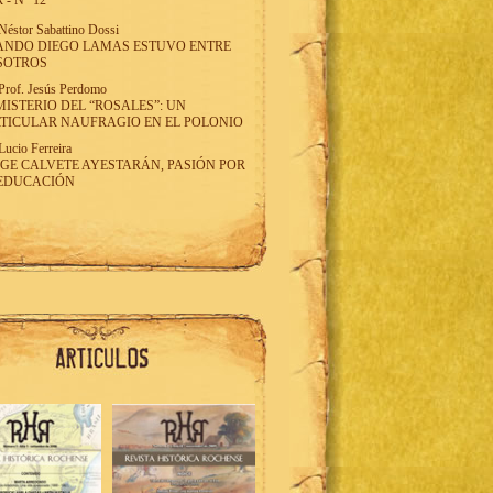
 - N° 12
Néstor Sabattino Dossi
ANDO DIEGO LAMAS ESTUVO ENTRE
SOTROS
Prof. Jesús Perdomo
MISTERIO DEL “ROSALES”: UN
TICULAR NAUFRAGIO EN EL POLONIO
Lucio Ferreira
GE CALVETE AYESTARÁN, PASIÓN POR
 EDUCACIÓN