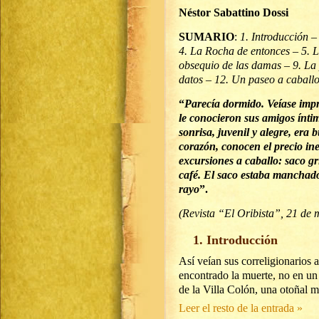
Néstor Sabattino Dossi
SUMARIO
:
1. Introducción 
4. La Rocha de entonces – 5. La
obsequio de las damas – 9. La 
datos – 12. Un paseo a caballo
“
Parecía dormido. Veíase impr
le conocieron sus amigos ínti
sonrisa, juvenil y alegre, era
corazón, conocen el precio ine
excursiones a caballo: saco gr
café. El saco estaba manchad
rayo
”.
(Revista “El Oribista”, 21 de
1. Introducción
Así veían sus correligionarios
encontrado la muerte, no en un 
de la Villa Colón, una otoñal
Leer el resto de la entrada »