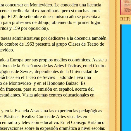
ra concursar en Montevideo. Le conceden una licencia
icencia ordinaria ni extraordinaria pero sí muchas horas
abajo. El 25 de setiembre de ese mismo año se presenta a
RHR 
 para profesores de dibujo, obteniendo el primer lugar
ritos y 159 por oposición).
 tareas administrativas por dedicarse a la docencia también
 de octubre de 1963 presenta al grupo Clases de Teatro de
tevideo.
ndo a Europa por sus propios medios económicos. Asiste a
ivos de la Enseñanza de las Artes Plásticas, en el Centro
gógicos de Sevres, dependientes de la Universidad de
 prácticas en el Liceo de Sevres – adonde lleva una
o de Montevideo- y en el Honorato Balzac. Es
ión francesa, para su emisión en español, acerca del
estudiantes. Visita además centros educacionales en
y en la Escuela Alsaciana las experiencias pedagógicas
 Plásticas. Realiza Cursos de Artes visuales en
 en radio y televisión educativa. En el Consejo Británico
servaciones sobre la expresión dramática a nivel escolar.