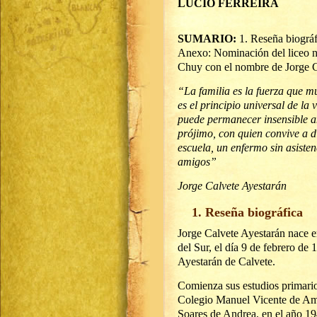
LUCIO FERREIRA
SUMARIO:
1. Reseña biográf
Anexo: Nominación del liceo nº
Chuy con el nombre de Jorge C
“La familia es la fuerza que m
es el principio universal de la
puede permanecer insensible a
prójimo, con quien convive a di
escuela, un enfermo sin asiste
amigos”
Jorge Calvete Ayestarán
1. Reseña biográfica
Jorge Calvete Ayestarán nace e
del Sur, el día 9 de febrero de
Ayestarán de Calvete.
Comienza sus estudios primario
Colegio Manuel Vicente de Ama
Soares de Andrea, en el año 194