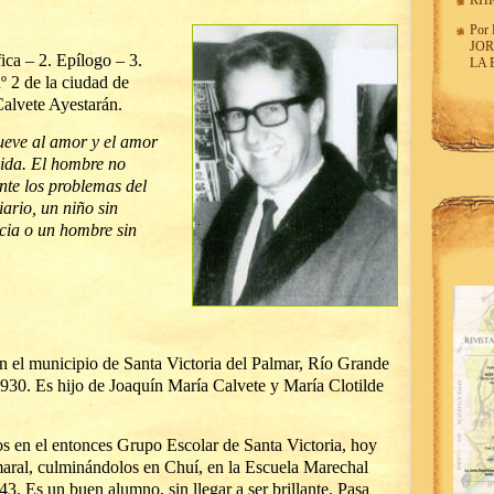
RHR
Por
JOR
ica – 2. Epílogo – 3.
LA
 2 de la ciudad de
alvete Ayestarán.
ueve al amor y el amor
 vida. El hombre no
nte los problemas del
ario, un niño sin
ncia o un hombre sin
n el municipio de Santa Victoria del Palmar, Río Grande
 1930. Es hijo de Joaquín María Calvete y María Clotilde
s en el entonces Grupo Escolar de Santa Victoria, hoy
ral, culminándolos en Chuí, en la Escuela Marechal
3. Es un buen alumno, sin llegar a ser brillante. Pasa