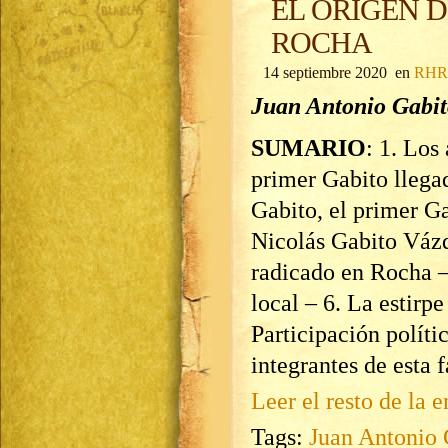
EL ORIGEN D
ROCHA
14 septiembre 2020 en
RHR 
Juan Antonio Gabit
SUMARIO
: 1. Los
primer Gabito llega
Gabito, el primer G
Nicolás Gabito Vázq
radicado en Rocha –
local – 6. La estirp
Participación políti
integrantes de esta f
Leer el resto de la e
Tags:
Juan Antonio 