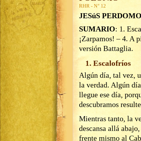
RHR - N° 12
JESúS PERDOM
SUMARIO
: 1. Esc
¡Zarpamos! – 4. A pi
versión Battaglia.
1. Escalofríos
Algún día, tal vez, 
la verdad. Algún dí
llegue ese día, porq
descubramos result
Mientras tanto, la 
descansa allá abajo,
frente mismo al Cab