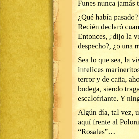
Funes nunca jamás t
¿Qué había pasado? 
Recién declaró cuan
Entonces, ¿dijo la 
despecho?, ¿o una m
Sea lo que sea, la v
infelices marinerito
terror y de caña, a
bodega, siendo traga
escalofriante. Y ni
Algún día, tal vez, 
aquí frente al Polon
“Rosales”…