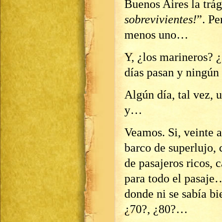
Buenos Aires la trág
sobrevivientes!
”. Pe
menos uno…
Y, ¿los marineros? ¿
días pasan y ningún
Algún día, tal vez, 
y…
Veamos. Si, veinte 
barco de superlujo, 
de pasajeros ricos, 
para todo el pasaje
donde ni se sabía bi
¿70?, ¿80?…