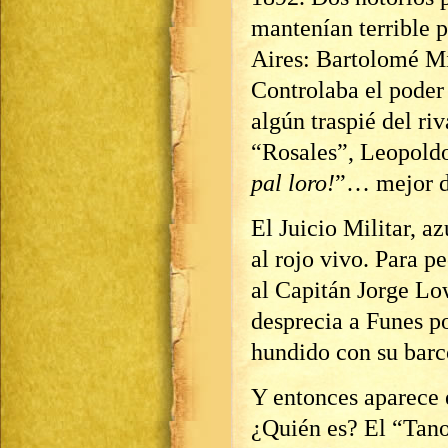
mantenían terrible 
Aires: Bartolomé M
Controlaba el poder
algún traspié del riv
“Rosales”, Leopoldo
pal loro!
”… mejor d
El Juicio Militar, a
al rojo vivo. Para p
al Capitán Jorge Lo
desprecia a Funes p
hundido con su barc
Y entonces aparece 
¿Quién es? El “Tano