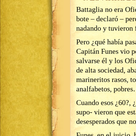
Battaglia no era Ofi
bote – declaró – per
nadando y tuvieron 
Pero ¿qué había pas
Capitán Funes vio p
salvarse él y los Ofi
de alta sociedad, ab
marineritos rasos, t
analfabetos, pobre
Cuando esos ¿60?, 
supo- vieron que es
desesperados que no
Funes, en el juicio,