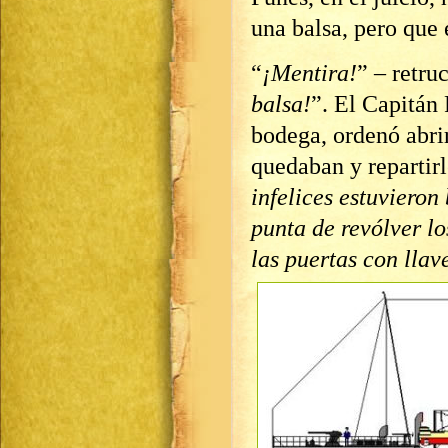
una balsa, pero que e
“
¡Mentira!
” – retru
balsa!
”. El Capitán 
bodega, ordenó abrir
quedaban y repartirl
infelices estuviero
punta de revólver l
las puertas con llav