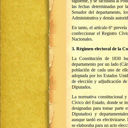
siguiente, y se facultaba al Po
las fechas determinadas por la
Senador del departamento, lo
Administrativa y demás autorid
En tanto, el artículo 6º preveí
confeccionar el Registro Cívi
Nacionales.
3. Régimen electoral de la Co
La Constitución de 1830 bus
departamento por un lado (Cáma
población de cada uno de ello
adoptada por los Estados Unid
de elección y adjudicación de
Diputados.
La normativa constitucional y 
Cívico del Estado, donde se in
designadas para tomar parte e
Diputados) y departamentale
aunque tardó en efectivizarse. 
se elaboraba para un acto elecc