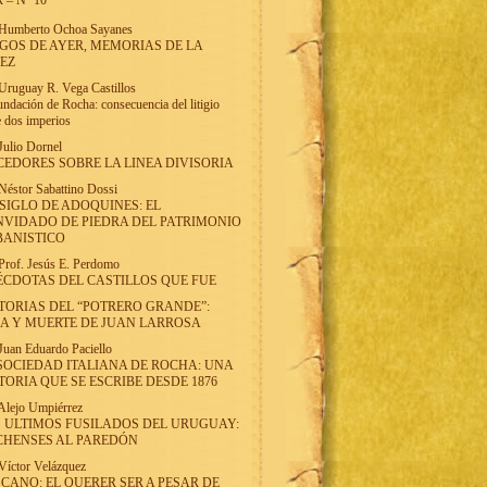
 – Nº 10
Humberto Ochoa Sayanes
GOS DE AYER, MEMORIAS DE LA
EZ
Uruguay R. Vega Castillos
undación de Rocha: consecuencia del litigio
e dos imperios
Julio Dornel
EDORES SOBRE LA LINEA DIVISORIA
Néstor Sabattino Dossi
SIGLO DE ADOQUINES: EL
VIDADO DE PIEDRA DEL PATRIMONIO
BANISTICO
Prof. Jesús E. Perdomo
CDOTAS DEL CASTILLOS QUE FUE
TORIAS DEL “POTRERO GRANDE”:
A Y MUERTE DE JUAN LARROSA
Juan Eduardo Paciello
SOCIEDAD ITALIANA DE ROCHA: UNA
TORIA QUE SE ESCRIBE DESDE 1876
Alejo Umpiérrez
 ULTIMOS FUSILADOS DEL URUGUAY:
CHENSES AL PAREDÓN
Víctor Velázquez
CANO: EL QUERER SER A PESAR DE