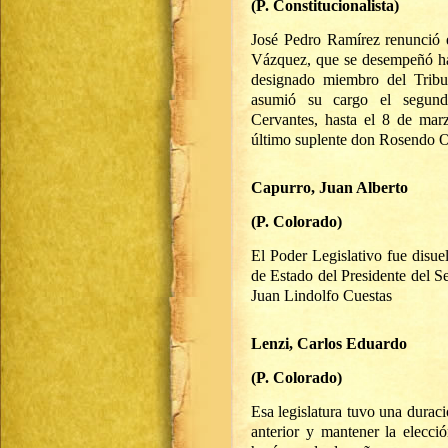
(P. Constitucionalista)
José Pedro Ramírez renunció 
Vázquez, que se desempeñó has
designado miembro del Trib
asumió su cargo el segund
Cervantes, hasta el 8 de mar
último suplente don Rosendo Ot
Capurro, Juan Alberto
(P. Colorado)
El Poder Legislativo fue disue
de Estado del Presidente del S
Juan Lindolfo Cuestas
Lenzi, Carlos Eduardo
(P. Colorado)
Esa legislatura tuvo una durac
anterior y mantener la elecci