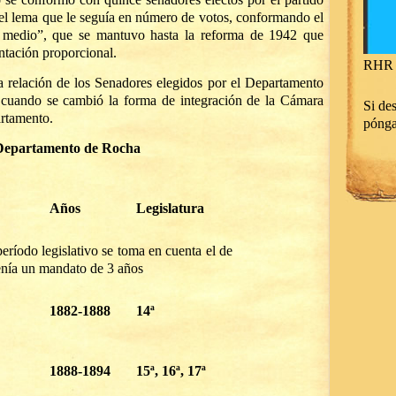
el lema que le seguía en número de votos, conformando el
medio”, que se mantuvo hasta la reforma de 1942 que
ntación proporcional.
RHR 
a relación de los Senadores elegidos por el Departamento
cuando se cambió la forma de integración de la Cámara
Si des
artamento.
póng
l Departamento de Rocha
Años
Legislatura
período legislativo se toma en cuenta el de
enía un mandato de 3 años
1882-1888
14ª
1888-1894
15ª, 16ª, 17ª