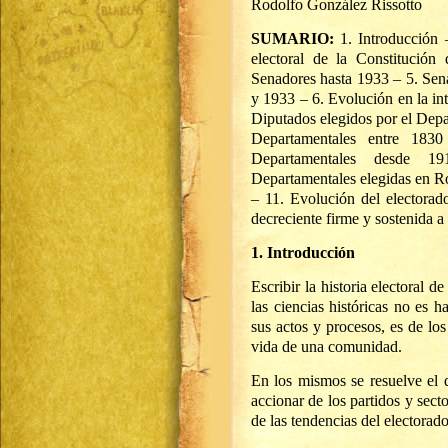
Rodolfo González Rissotto
SUMARIO:
1. Introducción 
electoral de la Constitució
Senadores hasta 1933 – 5. Sen
y 1933 – 6. Evolución en la in
Diputados elegidos por el Dep
Departamentales entre 183
Departamentales desde 191
Departamentales elegidas en R
– 11. Evolución del electorad
decreciente firme y sostenida a
1. Introducción
Escribir la historia electoral
las ciencias históricas no es 
sus actos y procesos, es de lo
vida de una comunidad.
En los mismos se resuelve el d
accionar de los partidos y secto
de las tendencias del electorado 