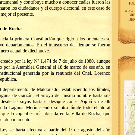
partamental y contribuye mucho a conocer cuáles fueron las
TO
aron los ciudadanos y el cuerpo electoral, en este caso de
Por
mejor el presente.
BRE
DE
o de Rocha
ia la primera Constitución que rigió a los orientales se
eve departamentos. En el transcurso del tiempo se fueron
úmero actual de diecinueve.
creado por la ley Nº 1.474 de 7 de julio de 1880, aunque
do por la Asamblea General el 18 de marzo de ese año, en
institucional generada por la renuncia del Cnel. Lorenzo
República.
el departamento de Maldonado, estableciendo los límites,
 Laguna de Garzón, el arroyo del mismo nombre hasta sus
 desde las suyas hasta el desagüe con el Aiguá y de allí
ta la Laguna Merín siendo su otro límite todo el litoral
ó que la capital estaría ubicada en la Villa de Rocha, que
del departamento.
 Ley se haría efectiva a partir del 1ª de agosto del año