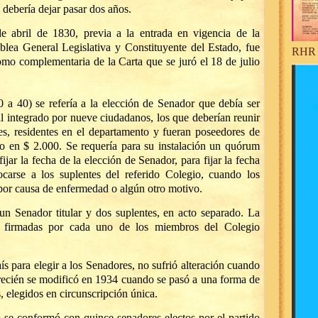
n debería dejar pasar dos años.
e abril de 1830, previa a la entrada en vigencia de la
blea General Legislativa y Constituyente del Estado, fue
RHR 
omo complementaria de la Carta que se juró el 18 de julio
0 a 40) se refería a la elección de Senador que debía ser
al integrado por nueve ciudadanos, los que deberían reunir
les, residentes en el departamento y fueran poseedores de
do en $ 2.000. Se requería para su instalación un quórum
ijar la fecha de la elección de Senador, para fijar la fecha
carse a los suplentes del referido Colegio, cuando los
 por causa de enfermedad o algún otro motivo.
un Senador titular y dos suplentes, en acto separado. La
s firmadas por cada uno de los miembros del Colegio
ís para elegir a los Senadores, no sufrió alteración cuando
recién se modificó en 1934 cuando se pasó a una forma de
, elegidos en circunscripción única.
o se conformó con quince senadores electos por el partido