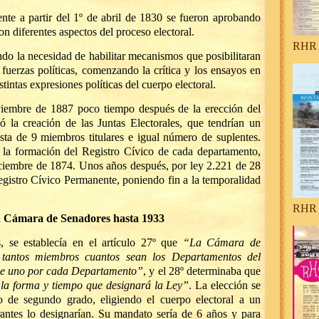
te a partir del 1º de abril de 1830 se fueron aprobando
on diferentes aspectos del proceso electoral.
RHR 
ndo la necesidad de habilitar mecanismos que posibilitaran
 fuerzas políticas, comenzando la crítica y los ensayos en
tintas expresiones políticas del cuerpo electoral.
iembre de 1887 poco tiempo después de la erección del
 la creación de las Juntas Electorales, que tendrían un
ta de 9 miembros titulares e igual número de suplentes.
 la formación del Registro Cívico de cada departamento,
iciembre de 1874. Unos años después, por ley 2.221 de 28
gistro Cívico Permanente, poniendo fin a la temporalidad
RHR 
la Cámara de
Senadores hasta 1933
 se establecía en el artículo 27º que
“La Cámara de
tantos miembros cuantos sean los Departamentos del
n de uno por cada Departamento”
, y el 28º determinaba que
n la forma y tiempo que designará la Ley”
. La elección se
 o de segundo grado, eligiendo el cuerpo electoral a un
rantes lo designarían. Su mandato sería de 6 años y para