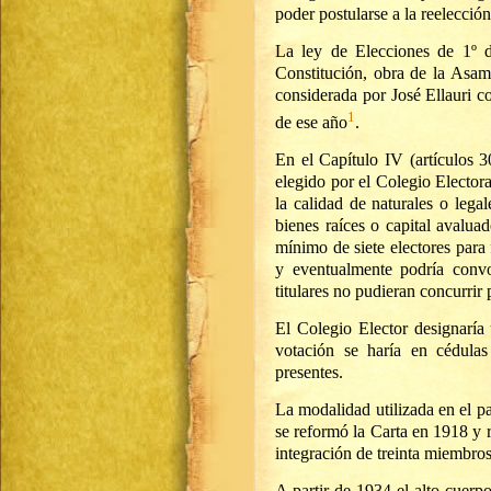
poder postularse a la reelecció
La ley de Elecciones de 1º d
Constitución, obra de la Asam
considerada por José Ellauri c
1
de ese año
.
En el Capítulo IV (artículos 3
elegido por el Colegio Elector
la calidad de naturales o lega
bienes raíces o capital avalua
mínimo de siete electores para f
y eventualmente podría convo
titulares no pudieran concurrir
El Colegio Elector designaría 
votación se haría en cédula
presentes.
La modalidad utilizada en el pa
se reformó la Carta en 1918 y 
integración de treinta miembros
A partir de 1934 el alto cuerp