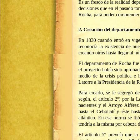
Es un fresco de la realidad de
decisiones que en el pasado tom
Rocha, para poder comprender 
2. Creación del departament
En 1830 cuando entró en vigenc
reconocía la existencia de nu
creando otros hasta llegar al n
El departamento de Rocha fue 
el proyecto había sido aproba
medio de la crisis política e 
Latorre a la Presidencia de la 
Para crearlo, se le segregó d
según, el artículo 2º) por la
nacientes y el Arroyo Alférez
hasta el Cebollatí y éste has
atlántico. En esa norma se fij
tendría a la misma por cabeza 
El artículo 5º preveía que la