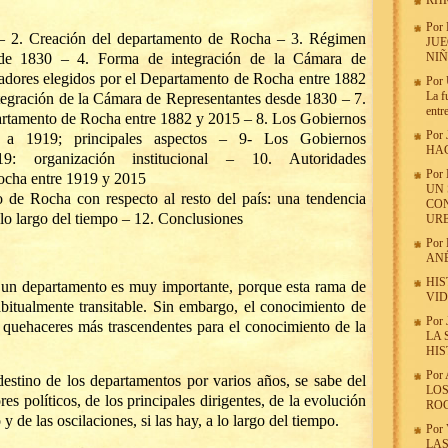
RHR
Por
– 2. Creación del departamento de Rocha – 3. Régimen
JUE
n de 1830 – 4. Forma de integración de la Cámara de
NIÑ
adores elegidos por el Departamento de Rocha entre 1882
Por
La f
tegración de la Cámara de Representantes desde 1830 – 7.
entr
artamento de Rocha entre 1882 y 2015 – 8. Los Gobiernos
Por
0 a 1919; principales aspectos – 9- Los Gobiernos
HAC
9: organización institucional – 10. Autoridades
Por
ocha entre 1919 y 2015
UN 
o de Rocha con respecto al resto del país: una tendencia
CON
 lo largo del tiempo – 12. Conclusiones
UR
Por
ANÉ
HIS
 de un departamento es muy importante, porque esta rama de
VID
habitualmente transitable. Sin embargo, el conocimiento de
Por
s quehaceres más trascendentes para el conocimiento de la
LA 
HIS
Por
estino de los departamentos por varios años, se sabe del
LOS
res políticos, de los principales dirigentes, de la evolución
RO
y de las oscilaciones, si las hay, a lo largo del tiempo.
Por
LAS