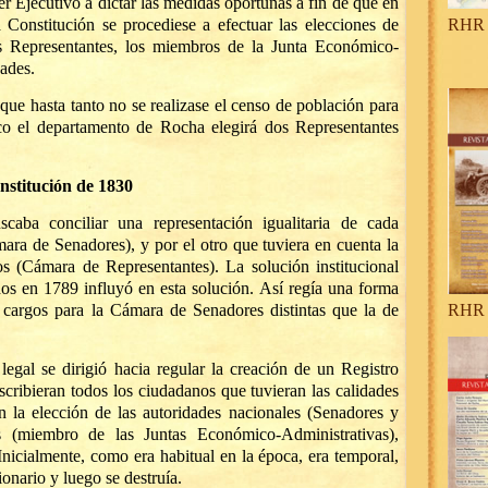
der Ejecutivo a dictar las medidas oportunas a fin de que en
 Constitución se procediese a efectuar las elecciones de
RHR 
s Representantes, los miembros de la Junta Económico-
ades.
a que hasta tanto no se realizase el censo de población para
co el departamento de Rocha elegirá dos Representantes
nstitución de 1830
caba conciliar una representación igualitaria de cada
ra de Senadores), y por el otro que tuviera en cuenta la
s (Cámara de Representantes). La solución institucional
os en 1789 influyó en esta solución. Así regía una forma
 cargos para la Cámara de Senadores distintas que la de
RHR 
legal se dirigió hacia regular la creación de un Registro
scribieran todos los ciudadanos que tuvieran las calidades
n la elección de las autoridades nacionales (Senadores y
s (miembro de las Juntas Económico-Administrativas),
Inicialmente, como era habitual en la época, era temporal,
ionario y luego se destruía.