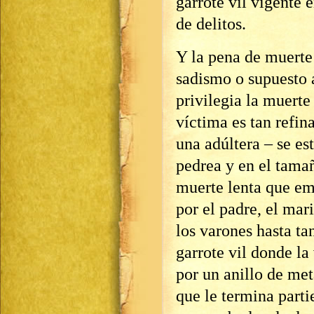
garrote vil vigente 
de delitos.
Y la pena de muerte 
sadismo o supuesto a
privilegia la muerte 
víctima es tan refin
una adúltera – se es
pedrea y en el tamañ
muerte lenta que emp
por el padre, el mar
los varones hasta ta
garrote vil donde la
por un anillo de me
que le termina part