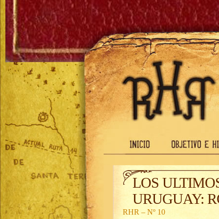
LOS ULTIMO
URUGUAY: R
RHR – Nº 10