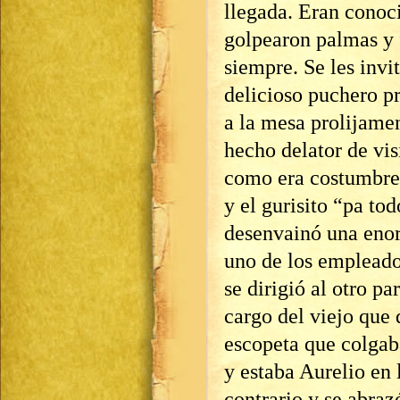
llegada. Eran conoci
golpearon palmas y 
siempre. Se les invi
delicioso puchero p
a la mesa prolijame
hecho delator de vis
como era costumbre 
y el gurisito “pa t
desenvainó una enor
uno de los empleado
se dirigió al otro p
cargo del viejo que
escopeta que colgaba
y estaba Aurelio en 
contrario y se abraz