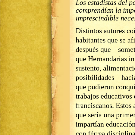
Los estadistas del p
comprendían la impo
imprescindible nece
Distintos autores co
habitantes que se af
después que – someti
que Hernandarias in
sustento, alimentaci
posibilidades – haci
que pudieron conquis
trabajos educativos d
franciscanos. Estos 
que sería una prime
impartían educación
con férrea disciplin