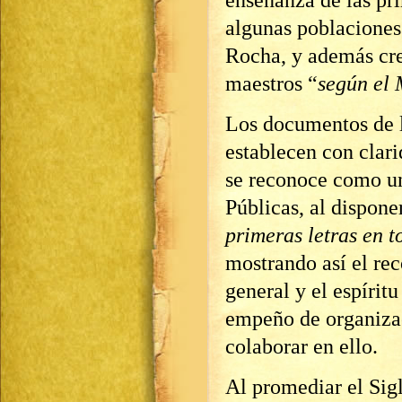
enseñanza de las pri
algunas poblaciones 
Rocha, y además cr
maestros “
según el
Los documentos de l
establecen con clari
se reconoce como u
Públicas, al dispone
primeras letras en t
mostrando así el re
general y el espíritu
empeño de organizac
colaborar en ello.
Al promediar el Sigl