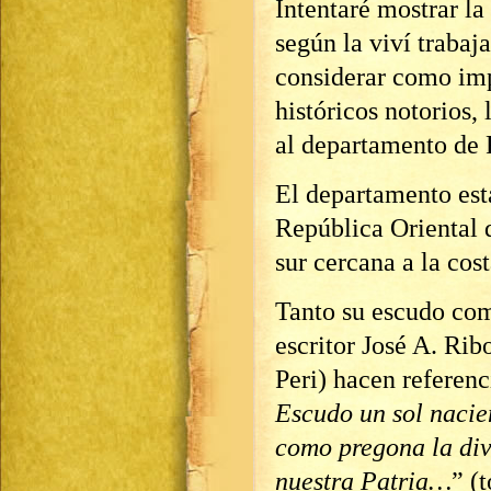
Intentaré mostrar la
según la viví traba
considerar como imp
históricos notorios,
al departamento de 
El departamento está
República Oriental d
sur cercana a la cos
Tanto su escudo com
escritor José A. Rib
Peri) hacen referenci
Escudo un sol nacien
como pregona la div
nuestra Patria…
” (