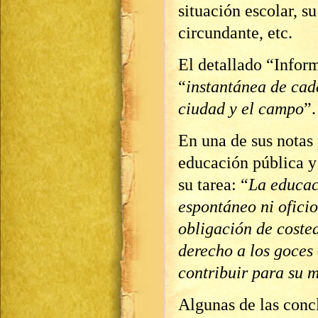
situación escolar, s
circundante, etc.
El detallado “Info
“
instantánea de cada
ciudad y el campo
”.
En una de sus notas
educación pública y 
su tarea: “
La educac
espontáneo ni oficio
obli
gación de costea
derecho a los goces
contribuir para su 
Algunas de las concl