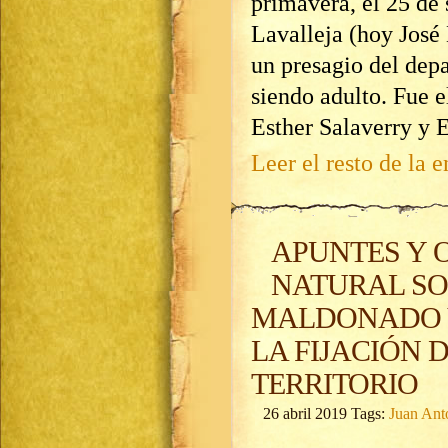
primavera, el 25 de 
Lavalleja (hoy José
un presagio del depa
siendo adulto. Fue 
Esther Salaverry y E
Leer el resto de la e
APUNTES Y 
NATURAL SO
MALDONADO 
LA FIJACIÓN 
TERRITORIO
26 abril 2019 Tags:
Juan Ant