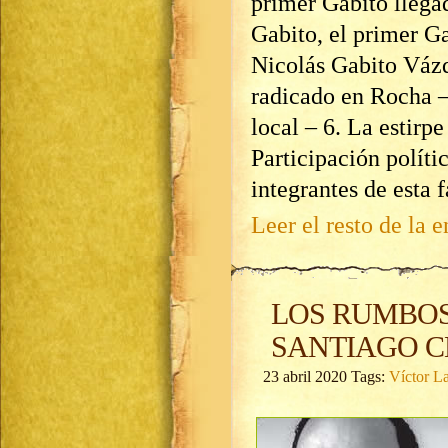
primer Gabito llega
Gabito, el primer G
Nicolás Gabito Vázq
radicado en Rocha –
local – 6. La estirp
Participación políti
integrantes de esta f
Leer el resto de la e
LOS RUMBOS
SANTIAGO 
23 abril 2020 Tags:
Víctor L