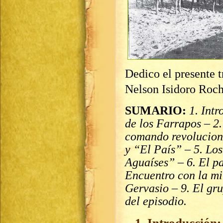
Dedico el presente 
Nelson Isidoro Roc
SUMARIO:
1. Int
de los Farrapos – 2
comando revoluciona
y “El País” – 5. Los
Aguaíses” – 6. El p
Encuentro con la mil
Gervasio – 9. El gr
del episodio.
1. Introducción: