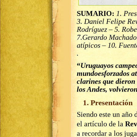
SUMARIO:
1. Pre
3. Daniel Felipe Re
Rodríguez – 5. Robe
7.Gerardo Machado –
atípicos – 10. Fuen
.
“
Uruguayos campeo
mundoesforzados atl
clarines que dieron
los Andes, volviero
1. Presentación
Siendo este un año d
el artículo de la
Rev
a recordar a los jug