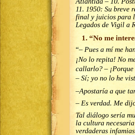
Atlántida – 10. Pos
11. 1950: Su breve r
final y juicios para 
Legados de Vigil a 
1. “No me inter
“
– Pues a mí me ha
¡No lo repita! No m
callarlo?
–
¡Porque 
–
Sí; yo no lo he vi
–
Apostaría a que ta
–
Es verdad. Me dijo
Tal diálogo sería m
la cultura necesari
verdaderas infamias