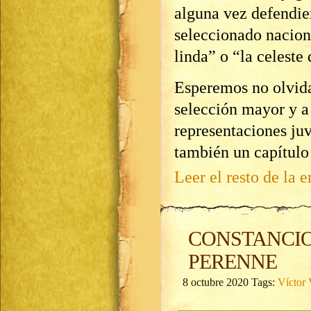
alguna vez defendier
seleccionado naciona
linda” o “la celeste 
Esperemos no olvida
selección mayor y a 
representaciones juv
también un capítulo 
Leer el resto de la e
CONSTANCIO 
PERENNE
8 octubre 2020 Tags:
Víctor 