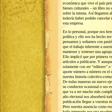
económica que vive el país pri
bienes culturales – un libro no 
sobre la misma. Así llegamos 
todavía haber podido cancelar e
esta empresa.
En lo personal, porque nos hem
política y ello nos ha hecho in
pensamos y soñamos con pasión
que el trabajo inherente a nues
mantener y sostener una agrupa
Ello implicó que por primera ve
artículos a publicarse. Y aunq
solamente con ser “editores” o 
aporte número a número en el e
nuestra historia colectivo-comun
De todas maneras un nuevo ejem
su conductor ocasional o sus e
que va a ser mucho más complic
año electoral nos absorberá to
publicación llegue a vuestras 
Pero nuestra ausencia como esc
halla integrado por una excelen