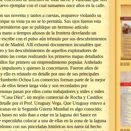
nuevo ejemplar con el cual sumamos once años en la calle.
n sus noventa y tantos a cuestas, reaparece violando su
orque su vista ya no se lo permitía. Sus ojos fueron esta
 permitieron que se publique un hermoso artículo
la mano a tiempos añosos de la frontera develando un
escribe con el pulso aún trémulo por sus descubrimientos
al de Madrid. Allí exhumó documentos incunables que
ero y los descubrimientos de aquellos exploradores de
almo las costas realizando los primeros mapas detallados
tillos fue primero un emprendimiento popular. Anhelado
RHR 
us impulsores y quienes la concretaron. Fueron años de
 y ello es relatado en detalle por uno de sus principales
. Humberto Ochoa Los comercios forman parte de la mejor
 de ellos tienen larga vida y son recordados por
rsonas pasan por ellos como trabajadores y miles y miles
la “Casa Díez”, un mojón comercial de Rocha y Castillos
detalle por el Prof. Uruguay Vega. Que Uruguay estuvo a
ricanas en la Segunda Guerra Mundial es algo conocido;
 bases no solo iban a estar en la laguna del Sauce en
especulaba colocar a una de ellas en la zona de la laguna
rdomo con sus pinceladas históricas nos narra tal hecho
RHR 