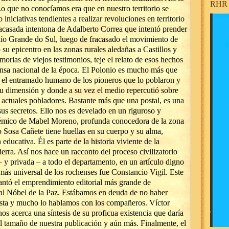
RHR 
o que no conocíamos era que en nuestro territorio se
 iniciativas tendientes a realizar revoluciones en territorio
racasada intentona de Adalberto Correa que intentó prender
 Río Grande do Sul, luego de fracasado el movimiento de
u epicentro en las zonas rurales aledañas a Castillos y
rias de viejos testimonios, teje el relato de esos hechos
ensa nacional de la época. El Polonio es mucho más que
Es el entramado humano de los pioneros que lo poblaron y
 dimensión y donde a su vez el medio repercutió sobre
s actuales pobladores. Bastante más que una postal, es una
 sus secretos. Ello nos es develado en un riguroso y
démico de Mabel Moreno, profunda conocedora de la zona
 Sosa Cañete tiene huellas en su cuerpo y su alma,
ducativa. Él es parte de la historia viviente de la
ierra. Así nos hace un racconto del proceso civilizatorio
– y privada – a todo el departamento, en un artículo digno
 más universal de los rochenses fue Constancio Vigil. Este
antó el emprendimiento editorial más grande de
al Nóbel de la Paz. Estábamos en deuda de no haber
vista y mucho lo hablamos con los compañeros. Víctor
os acerca una síntesis de su proficua existencia que daría
el tamaño de nuestra publicación y aún más. Finalmente, el