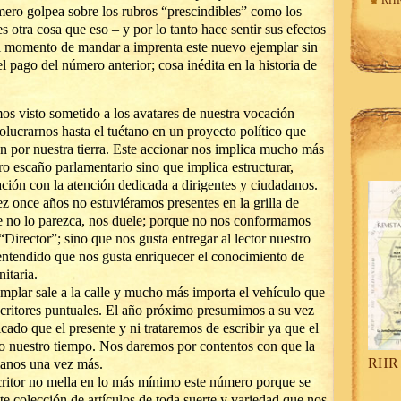
RHR
mero golpea sobre los rubros “prescindibles” como los
es otra cosa que eso – y por lo tanto hace sentir sus efectos
al momento de mandar a imprenta este nuevo ejemplar sin
l pago del número anterior; cosa inédita en la historia de
os visto sometido a los avatares de nuestra vocación
volucrarnos hasta el tuétano en un proyecto político que
 por nuestra tierra. Este accionar nos implica mucho más
tro escaño parlamentario sino que implica estructurar,
ción con la atención dedicada a dirigentes y ciudadanos.
z once años no estuviéramos presentes en la grilla de
ue no lo parezca, nos duele; porque no nos conformamos
“Director”; sino que nos gusta entregar al lector nuestro
ntendido que nos gusta enriquecer el conocimiento de
itaria.
plar sale a la calle y mucho más importa el vehículo que
scritores puntuales. El año próximo presumimos a su vez
ado que el presente y ni trataremos de escribir ya que el
do nuestro tiempo. Nos daremos por contentos con que la
RHR 
manos una vez más.
ritor no mella en lo más mínimo este número porque se
te colección de artículos de toda suerte y variedad que nos