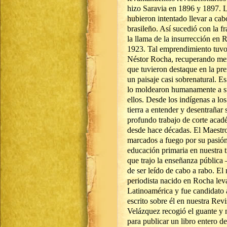
hizo Saravia en 1896 y 1897. L
hubieron intentado llevar a cabo
brasileño. Así sucedió con la f
la llama de la insurrección en
1923. Tal emprendimiento tuvo s
Néstor Rocha, recuperando memo
que tuvieron destaque en la pr
un paisaje casi sobrenatural. 
lo moldearon humanamente a su
ellos. Desde los indígenas a lo
tierra a entender y desentrañar
profundo trabajo de corte aca
desde hace décadas. El Maestro
marcados a fuego por su pasión e
educación primaria en nuestra t
que trajo la enseñanza pública 
de ser leído de cabo a rabo. El
periodista nacido en Rocha lev
Latinoamérica y fue candidato 
escrito sobre él en nuestra Re
Velázquez recogió el guante y n
para publicar un libro entero d