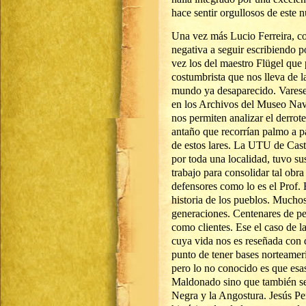
hace sentir orgullosos de este 
Una vez más Lucio Ferreira, co
negativa a seguir escribiendo p
vez los del maestro Flügel que
costumbrista que nos lleva de 
mundo ya desaparecido. Varese 
en los Archivos del Museo Nav
nos permiten analizar el derrot
antaño que recorrían palmo a p
de estos lares. La UTU de Cas
por toda una localidad, tuvo s
trabajo para consolidar tal obra
defensores como lo es el Prof
historia de los pueblos. Muchos
generaciones. Centenares de pe
como clientes. Ese el caso de 
cuya vida nos es reseñada con 
punto de tener bases norteame
pero lo no conocido es que esas
Maldonado sino que también se 
Negra y la Angostura. Jesús Pe