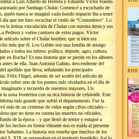
 central a Luis Alberto de Herrera y Eduardo Víctor Haedo.
pasionado por Santiago Chalar. Comencé a escucharlo de
rán, quién nunca se imaginó cuán hondo impacto iba a tener
el día que me hizo escuchar el vinilo de “Costumbres”. Lo
ra la íntima vinculación de Chalar con nuestra tierra y sus
La Pedrera y varios cantores de estos pagos. Víctor
e artículo sobre el Chalar hombre, que si bien era
ucho más que él. Los Gabito son una familia de arraigo
dos a todos los rubros: política, deporte, agro, cultura,
pie en Rocha? Es una historia que se pierde en los albores
ún antes de ella. Juan Antonio Gabito, descendiente del
ia del apellido que lleva, señalando los principales
RHR 
ar. Félix Flügel, además de ser sostén del artículo de
ículo sobre uno de los puntos más olvidados en el día de
 imaginario y recuerdo de nuestros mayores. Un
n la zona fronteriza con su rica historia de celuloide. Este
pidemia más grande que sufrió el departamento. Fue la
vó más de un centenar de vidas según cifras oficiales –
ora que no tiene en cuenta las muertes no oficiales,
ofundo de la época – y que llenó de temor y estupor a
de los hechos en forma vibrante nos es traída al presente
stor Sabatino. La historia nos enseña que muchos de los
del S. XIX se preparaban en el territorio brasileño. Así lo