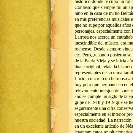
histórico donde le cupo un rol
Confieso que siempre fui un a
niño en la casa de mi tío Belt
en mis preferencias musicales 
que no supe por aquellos años e
personajes, especialmente con 
Larrosa nos acerca un entrañabl
inescindible del músico, era m
rochense. Desde siempre vincula
etc. Pero, ¿cuando pusieron su 
de la Patria Vieja y se inicia a
linaje original, relata la histor
representantes de su rama famili
Lucio, concretó un hermoso art
hoy pero que permanecen en el
relevamiento integral del cine e
año se cumple un siglo de la e
gripe de 1918 y 1919 que se lle
seguramente una cifra conservad
especialmente en el interior pr
nuestra sociedad. La narración 
en un excelente artículo de Né
levantamientos revolucionarios 