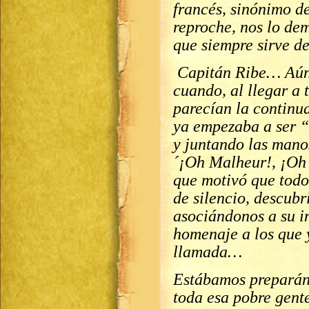
francés, sinónimo de
reproche, nos lo dem
que siempre sirve d
Capitán Ribe… Aún 
cuando, al llegar a 
parecían la continua
ya empezaba a ser “
y juntando las manos
´¡Oh Malheur!, ¡Oh
que motivó que todo
de silencio, descub
asociándonos a su in
homenaje a los que 
llamada…
Estábamos preparán
toda esa pobre gent