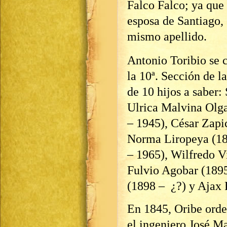
Falco Falco; ya que
esposa de Santiago, 
mismo apellido.
Antonio Toribio se 
la 10ª. Sección de 
de 10 hijos a saber
Ulrica Malvina Olga
– 1945), César Zapi
Norma Liropeya (18
– 1965), Wilfredo V
Fulvio Agobar (1895
(1898 – ¿?) y Ajax 
En 1845, Oribe orde
el ingeniero José Ma