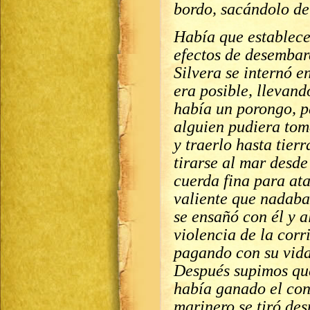
bordo, sacándolo de
Había que establecer
efectos de desembar
Silvera se internó e
era posible, llevan
había un porongo, p
alguien pudiera tom
y traerlo hasta tierr
tirarse al mar desde
cuerda fina para ata
valiente que nadaba
se ensañó con él y al
violencia de la corr
pagando con su vida 
Después supimos que
había ganado el con
marinero se tiró des