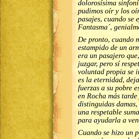
dolorosísima sinfoní
pudimos oír y los o
pasajes, cuando se 
Fantasma´, genialm
De pronto, cuando m
estampido de un ar
era un pasajero que,
juzgar, pero sí resp
voluntad propia se i
es la eternidad, de
fuerzas a su pobre e
en Rocha más tarde 
distinguidas damas,
una respetable suma
para ayudarla a ven
Cuando se hizo un p