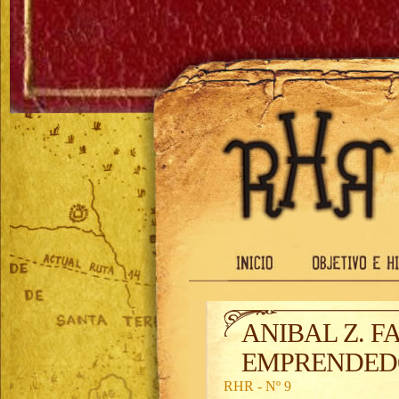
ANIBAL Z. F
EMPRENDEDO
RHR - Nº 9