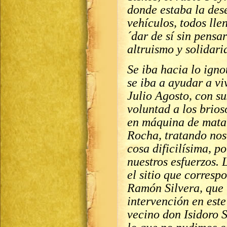
donde estaba la des
vehículos, todos lle
´dar de sí sin pensa
altruismo y solidar
Se iba hacia lo igno
se iba a ayudar a vi
Julio Agosto, con su
voluntad a los brios
en máquina de matar
Rocha, tratando noso
cosa dificilísima, p
nuestros esfuerzos.
el sitio que corres
Ramón Silvera, que 
intervención en este
vecino don Isidoro S