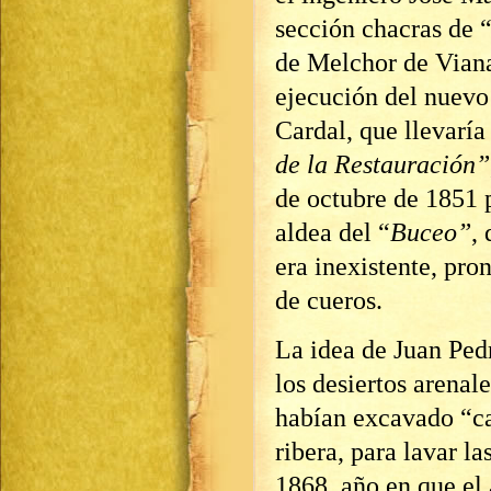
sección chacras de 
de Melchor de Viana
ejecución del nuevo 
Cardal, que llevarí
de la Restauración”
de octubre de 1851 
aldea del “
Buceo”
,
era inexistente, pro
de cueros.
La idea de Juan Ped
los desiertos arenal
habían excavado “ca
ribera, para lavar l
1868, año en que el