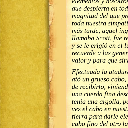
elementos y nosotro
que despierta en tod
magnitud del que pr
toda nuestra simpatí
más tarde, aquel ing
llamaba Scott, fue 
y se le erigió en e
recuerde a las gene
valor y para que sir
Efectuada la atadur
ató un grueso cabo, 
de recibirlo, vinien
una cuerda fina des
tenía una argolla, p
vez el cabo en nuest
tierra para darle el
cabo fino del otro l