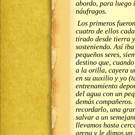
abordo, para luego i
náufragos.
Los primeros fueron 
cuatro de ellos cada
tirado desde tierra 
sosteniendo. Así iba
pequeños seres, sie
destino que, cuando 
a la orilla, cayera 
en su auxilio y yo (
entrenamiento deport
del agua con un peq
demás compañeros. C
recordarlo, una gra
salvar a un semejan
llevamos hasta cerc
arena y le dimos un