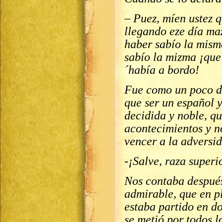
– Puez, míen ustez q
llegando eze día ma
haber sabío la mism
sabío la mizma ¡que
´había a bordo!
Fue como un poco de 
que ser un español y
decidida y noble, qu
acontecimientos y n
vencer a la adversi
-¡Salve, raza superi
Nos contaba despué
admirable, que en p
estaba partido en do
se metió por todos l