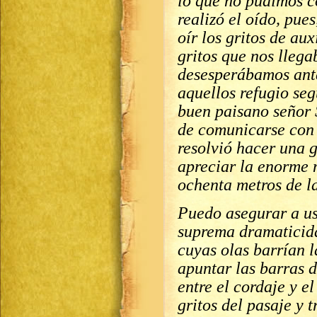
lo que no pudimos co
realizó el oído, pue
oír los gritos de au
gritos que nos llega
desesperábamos ante
aquellos refugio seg
buen paisano señor 
de comunicarse con
resolvió hacer una g
apreciar la enorme 
ochenta metros de la
Puedo asegurar a us
suprema dramaticida
cuyas olas barrían 
apuntar las barras de
entre el cordaje y el
gritos del pasaje y 