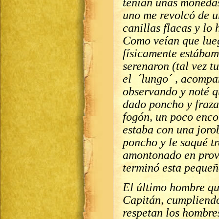
tenían unas monedas
uno me revolcó de u
canillas flacas y lo
Como veían que lueg
físicamente estábam
serenaron (tal vez t
el ´lungo´ , acompa
observando y noté qu
dado poncho y fraza
fogón, un poco enco
estaba con una joro
poncho y le saqué tr
amontonado en prov
terminó esta pequeñ
El último hombre qu
Capitán, cumpliendo
respetan los hombre