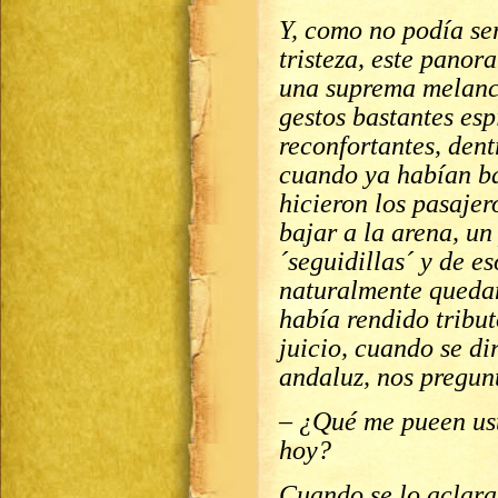
Y, como no podía se
tristeza, este panor
una suprema melanco
gestos bastantes esp
reconfortantes, dent
cuando ya habían baj
hicieron los pasajero
bajar a la arena, un
´seguidillas´ y de e
naturalmente queda
había rendido tribut
juicio, cuando se di
andaluz, nos pregun
– ¿Qué me pueen ust
hoy?
Cuando se lo aclara