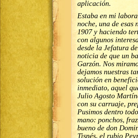
aplicació
Estaba en mi labora
noche, una de esas 
1907 y haciendo ter
con algunos interes
desde la Jefatura de
noticia de que un ba
Garzón. Nos miramos
dejamos nuestras ta
solución en benefici
inmediato, aquel qu
Julio Agosto Martíne
con su carruaje, pr
Pusimos dentro todo
mano: ponchos, fraza
bueno de don Doming
Tisnés, el rubio Pey