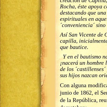
creación de Capilla
Rocha, éste apoya c
destacando que una 
espirituales en aque
´conveniencia´ sino
Así San Vicente de 
capilla, inicialment
que bautice.
Y en el bautismo na
¡nacerá un hombre l
de los ´castillenses
sus hijos nazcan or
Con alguna modifica
junio de 1862, el S
de la República, re