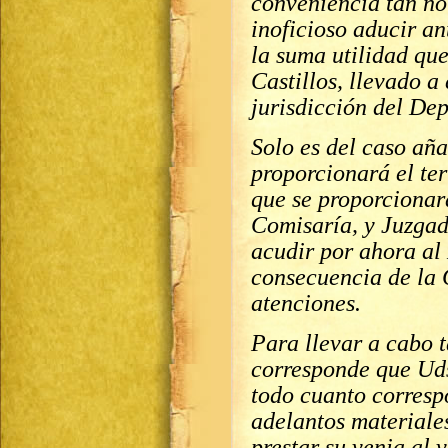
conveniencia tan no
inoficioso aducir a
la suma utilidad qu
Castillos, llevado a
jurisdicción del De
Solo es del caso aña
proporcionará el te
que se proporcionar
Comisaría, y Juzgado
acudir por ahora al
consecuencia de la 
atenciones.
Para llevar a cabo 
corresponde que Ud
todo cuanto corresp
adelantos materiales
prestar su venia al 