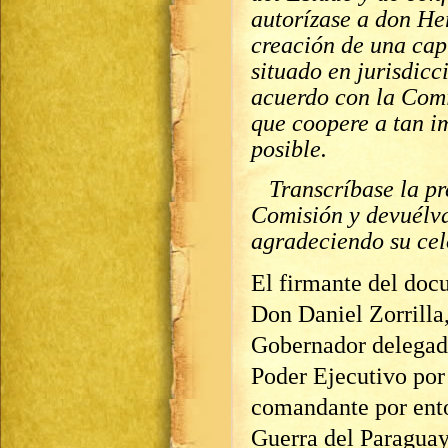
autorízase a don H
creación de una cap
situado en jurisdicc
acuerdo con la Comi
que coopere a tan i
posible.
Transcríbase la pre
Comisión y devuélva
agradeciendo su cel
El firmante del doc
Don Daniel Zorrilla,
Gobernador delegad
Poder Ejecutivo por
comandante por enton
Guerra del Paragua