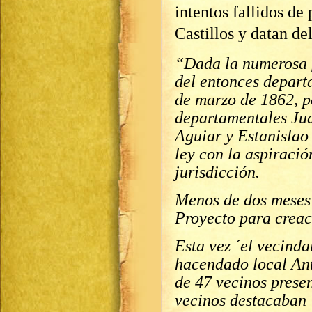
intentos fallidos de 
Castillos y datan de
“Dada la numerosa p
del entonces depar
de marzo de 1862, p
departamentales Ju
Aguiar y Estanislao 
ley con la aspiració
jurisdicción.
Menos de dos meses
Proyecto para creac
Esta vez ´el vecinda
hacendado local Ant
de 47 vecinos presen
vecinos destacaban ´