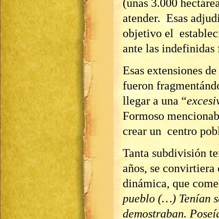
(unas 3.000 hectáre
atender. Esas adju
objetivo el estable
ante las indefinidas 
Esas extensiones de
fueron fragmentándo
llegar a una “
excesi
Formoso mencionaba 
crear un centro pobl
Tanta subdivisión ter
años, se convirtier
dinámica, que come
pueblo (…) Tenían s
demostraban. Poseía