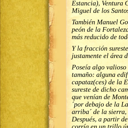
Estancia), Ventura 
Miguel de los Sant
También Manuel Gon
peón de la Fortaleza
más reducido de todo
Y la fracción surest
justamente el área d
Poseía algo valioso
tamaño: alguna edifi
capataz(ces) de la E
sureste de dicho ca
que venían de Monte
´por debajo de la La
arriba´ de la sierra
Después, a partir de
corría en un trillo ú