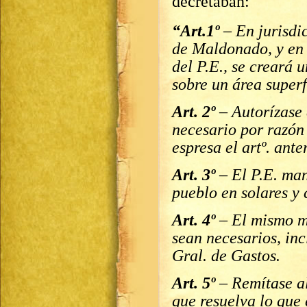
decretaban:
“Art.1º
– En jurisdi
de Maldonado, y en 
del P.E., se creará
sobre un área super
Art. 2º
– Autorízase 
necesario por razón 
espresa el artº. anter
Art. 3º
– El P.E. man
pueblo en solares y 
Art. 4º
– El mismo ma
sean necesarios, in
Gral. de Gastos.
Art. 5º
– Remítase al
que resuelva lo que