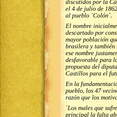
discutidos por la C
el 4 de julio de 186
al pueblo ´Colón´.
El nombre inicialme
descartado por cons
mayor población que
brasilera y también
ese nombre justame
desfavorable para lo
propuesta del diput
Castillos para el fu
En la fundamentació
pueblo, los 47 veci
razón que los motiv
´Los males que sufre
principal la falta