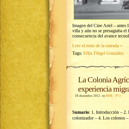
Imagen del Cine Ariel – antes 
villa y aún no se presagiaba el 
consecuencia del avance tecno
Leer el resto de la entrada »
Tags:
Félix Flügel González
La Colonia Agríc
experiencia migra
18 diciembre 2012 en
RHR - Nº 2
Sumario
: 1. Introducción – 2
colonizador – 4. Los colonos –