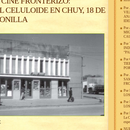
 CINE FRONTERIZO:
RHR
 CELULOIDE EN CHUY, 18 DE
Por
VIL
ANA
RONILLA
ID
Por
MIG
CA
Por
IND
“PA
Por
TIE
POR
Por
SAM
FR
Por
LOS
Por
LOS
Por
La C
Z
expe
NUE