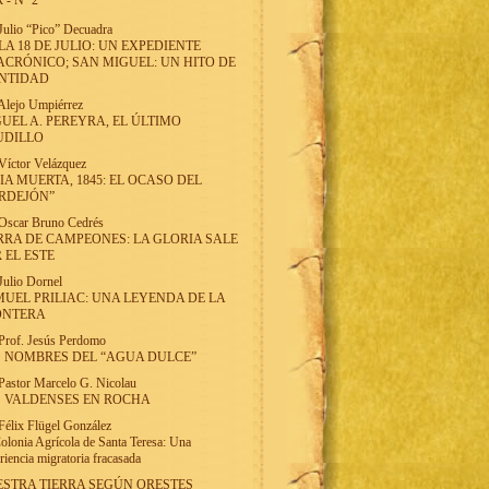
 - Nº 2
Julio “Pico” Decuadra
LA 18 DE JULIO: UN EXPEDIENTE
CRÓNICO; SAN MIGUEL: UN HITO DE
ENTIDAD
Alejo Umpiérrez
UEL A. PEREYRA, EL ÚLTIMO
UDILLO
Víctor Velázquez
IA MUERTA, 1845: EL OCASO DEL
RDEJÓN”
Oscar Bruno Cedrés
RRA DE CAMPEONES: LA GLORIA SALE
 EL ESTE
Julio Dornel
UEL PRILIAC: UNA LEYENDA DE LA
ONTERA
Prof. Jesús Perdomo
 NOMBRES DEL “AGUA DULCE”
Pastor Marcelo G. Nicolau
 VALDENSES EN ROCHA
Félix Flügel González
olonia Agrícola de Santa Teresa: Una
riencia migratoria fracasada
STRA TIERRA SEGÚN ORESTES