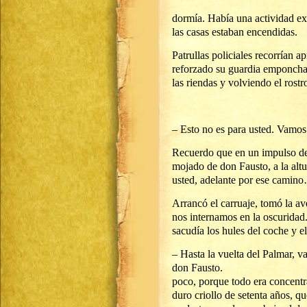
Contrariando s
dormía. Había una actividad ext
las casas estaban encendidas.
Patrullas policiales recorrían a
reforzado su gu
las riendas y volviendo el rostr
– Esto no es para usted. Vamos 
Recuerdo que en un impulso de 
mojado de don Fausto, 
usted, adelante por ese camin
Arrancó el carruaje, tomó la av
nos internamos 
sacudía los hules del coche y e
– Hasta la vuelta del Palmar, v
don Fau
poco, porque todo era concentra
duro criollo de setenta años, q