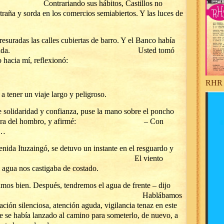
us hábitos, Castillos no
raña y sorda en los comercios semiabiertos. Y las luces de
presuradas las calles cubiertas de barro. Y el Banco había
ardia emponchada. Usted tomó
o hacia mí, reflexionó:
RHR 
a tener un viaje largo y peligroso.
solidaridad y confianza, puse la mano sobre el poncho
a la altura del hombro, y afirmé: – Con
o…
enida Ituzaingó, se detuvo un instante en el resguardo y
en la oscuridad. El viento
l agua nos castigaba de costado.
amos bien. Después, tendremos el agua de frente – dijo
sto. Hablábamos
ción silenciosa, atención aguda, vigilancia tenaz en este
ue se había lanzado al camino para someterlo, de nuevo, a