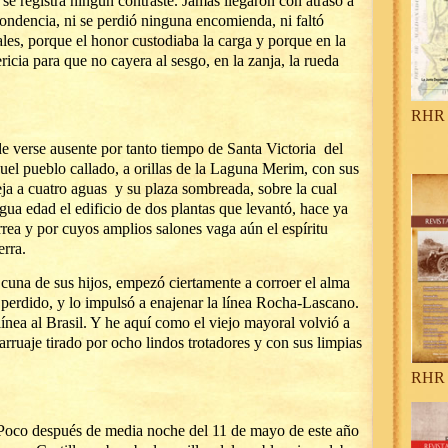
 se registra ningún contraste. Jamás llegaron con atraso a
ondencia, ni se perdió ninguna encomienda, ni faltó
ales, porque el honor custodiaba la carga y porque en la
ericia para que no cayera al sesgo, en la zanja, la rueda
RHR 
 de verse ausente por tanto tiempo de Santa Victoria del
uel pueblo callado, a orillas de la Laguna Merim, con sus
teja a cuatro aguas y su plaza sombreada, sobre la cual
igua edad el edificio de dos plantas que levantó, hace ya
ea y por cuyos amplios salones vaga aún el espíritu
rra.
 cuna de sus hijos, empezó ciertamente a corroer el alma
perdido, y lo impulsó a enajenar la línea Rocha-Lascano.
línea al Brasil. Y he aquí como el viejo mayoral volvió a
arruaje tirado por ocho lindos trotadores y con sus limpias
RHR 
Poco después de media noche del 11 de mayo de este año