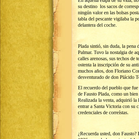
En aquella etapa de su vida, no
su destino los sacos de corresp
ningún valor en las bolsas post
tabla del pescante vigilaba la p
delantera del coche.
Plada sintió, sin duda, la pena
Palmar. Tuvo la nostalgia de aq
calles arenosas, sus techos de 
ostenta la inscripción de su ant
muchos años, don Floriano Corr
desventurado de don Plácido Te
El recuerdo del pueblo que fue
de Fausto Plada, como un bien 
Realizada la venta, adquirió la 
entrar a Santa Victoria con su c
credenciales de correístas.
¿Recuerda usted, don Fausto? 