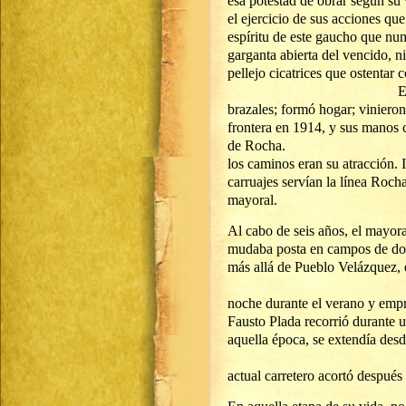
esa potestad de obrar según su v
el ejercicio de sus acciones qu
espíritu de este gaucho que nunc
garganta abierta del vencido, n
pellejo cicatrices que o
En Santa Victoria, F
brazales; formó hogar; vinieron
frontera en 1914, y sus manos c
de Ro
los caminos eran su atracción
carruajes servían la línea Roch
mayoral.
Al cabo de seis años, el mayora
mudaba posta en campos de don
más allá de Pueblo Velázquez
Via
noche durante el verano y empr
Fausto Plada recorrió durante u
aquella época, se extendía 
El t
actual carretero acortó después 