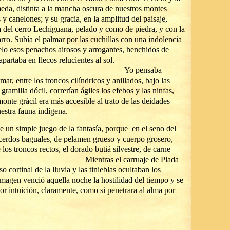
da, distinta a la mancha oscura de nuestros montes
s y canelones; y su gracia, en la amplitud del paisaje,
 del cerro Lechiguana, pelado y como de piedra, y con la
ro. Subía el palmar por las cuchillas con una indolencia
elo esos penachos airosos y arrogantes, henchidos de
apartaba en flecos relucientes al sol.
pensaba
ar, entre los troncos cilíndricos y anillados, bajo las
gramilla dócil, correrían ágiles los efebos y las ninfas,
onte grácil era más accesible al trato de las deidades
uestra fauna indígena.
de un simple juego de la fantasía, porque en el seno del
 cerdos baguales, de pelamen grueso y cuerpo grosero,
los troncos rectos, el dorado butiá silvestre, de carne
gridulce. Mientras el carruaje de Plada
 cortinal de la lluvia y las tinieblas ocultaban los
imagen venció aquella noche la hostilidad del tiempo y se
or intuición, claramente, como si penetrara al alma por