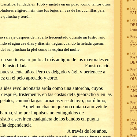
RHR
e Castillos, fundada en 1866 y metida en un pozo, como tantos otros
Por
ladores eligieron sin tino los bajos en vez de las cuchillas pa
ra
FAU
ndas de quincha y terrón.
Por
DE 
Peña
Por
o salvaje después de haberlo frecuentado durante un lustro, año
JOS
uando el agua cae días y días sin tregua, cuando la helada quema
RO
del sur pinchan la piel como la espina del molle.
Por
RAF
en suerte viajar junto al más antiguo de los mayorales en
DE
na rochense: Fausto Plada. Fausto nació
Por
pues setenta años. Pero es delgado y ágil y pertenece a
LA 
ez en el pelo apretado y corto.
OLV
Por
la idea revolucionaria ardía como una antorcha, cuyos
ANG
después, tristemente, en las costas del Quebracho y en las
trib
 petates, caminó largas jornadas y se detuvo, por último,
Por
mar. Aquel muchacho que no contaba aun veinte
PAL
EL 
obardía, sino por impulsos no extinguidos de
sistió a servir en cualquiera de los bandos en pugna
Por
JOS
raña dependencia
POE
 A través de los años,
Por