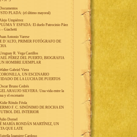
 - Nº 3
Documentos
STO PLADA: (el último mayoral)
Alejo Umpiérrez
PLUMA Y ESPADA: El duelo Patrocinio Páez
 – Giachetti
Juan Antonio Varese
E D´ALTO, PRIMER FOTÓGRAFO DE
CHA
Uruguay R. Vega Castillos
AEL PÉREZ DEL PUERTO, BIOGRAFIA
 UN HOMBRE EJEMPLAR
Walter Gabriel Viera
CORONILLA, UN ESCENARIO
IDADO DE LA LUCHA DE PUERTOS
Oscar Bruno Cedrés
EL ARAUJO SILVERA: Una vida entre la
una y el escenario
Kidie Rótulo Féola
ERMO F. C. SINÓNIMO DE ROCHA EN
FUTBOL DEL INTERIOR
Julio Dornel
É MARÍA RONDÁN MARTÍNEZ, UN
TA QUE LATE
Estrella Izaguirre Cardoso