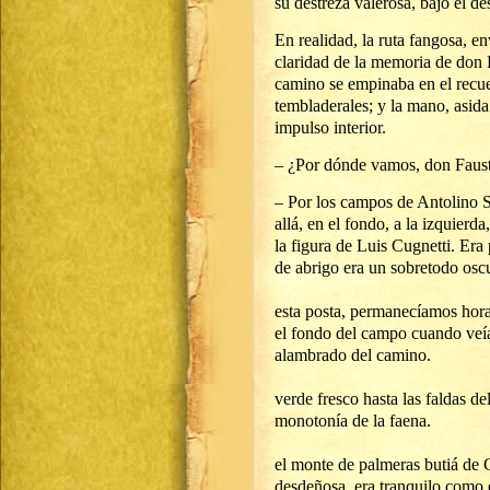
su destreza valerosa, bajo el d
En realidad, la ruta fangosa, en
claridad de la memoria de don F
camino se empinaba en el recue
tembladerales; y la mano, asida 
impulso interior.
– ¿Por dónde vamos, don Faust
– Por los campos de Antolino 
allá, en el fondo, a la izqui
la figura de Luis Cugnetti. Er
de abrigo era un
Tenía una caba
esta posta, permanecíamos hora
el fondo del campo cuando veían
alambrado del
Pero frente a n
verde fresco hasta las faldas d
monotonía de la
En larg
el monte de palmeras butiá de 
desdeñosa, era tranquilo como e