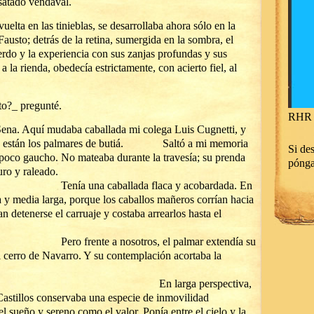
esatado vendaval.
vuelta en las tinieblas, se desarrollaba ahora sólo en la
austo; detrás de la retina, sumergida en la sombra, el
rdo y la experiencia con sus zanjas profundas y sus
a la rienda, obedecía estrictamente, con acierto fiel, al
o?_ pregunté.
RHR 
Sena. Aquí mudaba caballada mi colega Luis Cugnetti, y
erda, están los palmares de butiá. Saltó a mi memoria
Si des
a poco gaucho. No mateaba durante la travesía; su prenda
póng
 sobretodo oscuro y raleado.
llada flaca y acobardada. En
 y media larga, porque los caballos mañeros corrían hacia
 detenerse el carruaje y costaba arrearlos hasta el
 camino.
osotros, el palmar extendía su
el cerro de Navarro. Y su contemplación acortaba la
 faena.
a perspectiva,
Castillos conservaba una especie de inmovilidad
l sueño y sereno como el valor. Ponía entre el cielo y la