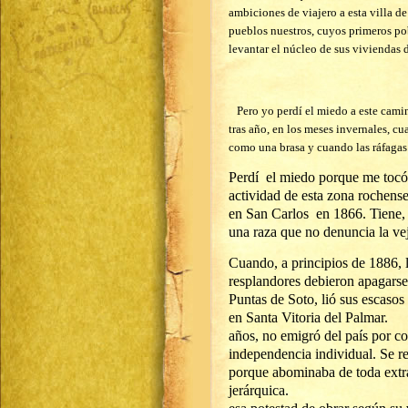
ambiciones de viajero a esta villa d
pueblos nuestros, cuyos primeros pob
levantar el núcleo de sus vivie
Pero yo perdí el miedo a este camin
tras año, en los meses invernales, c
como una brasa y cuando las ráfagas 
Perdí el miedo porque me tocó 
actividad de esta zo
en San Carlos en 1866. Tiene, 
una raza que no denuncia la vej
Cuando, a principios de 1886, 
resplandores debieron apagarse 
Puntas de Soto, lió sus escasos
en Santa Vitoria del Pal
años, no emigró del país por c
independencia individual. Se re
porque abominaba de toda ext
jerárquica.