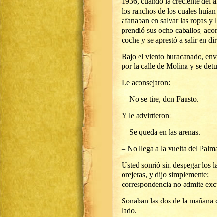
1936, cuando la creciente del a
los ranchos de los cuales huían
afanaban en salvar las ropas y 
prendió sus ocho caballos, aco
coche y se aprestó a salir en dir
Bajo el viento huracanado, envu
por la calle de Molina y se det
Le aconsejaron:
– No se tire, don Fausto.
Y le advirtieron:
– Se queda en las arenas.
– No llega a la vuelta del Palma
Usted sonrió sin despegar los l
orejeras, y dijo
correspondencia no admite exc
Sonaban las dos de la mañana c
lad