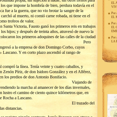
oluntad propia, sin sujeción a nadie, sin otros frenos para
EL 
e los que impone la hombría de bien, perdura todavía en el
VIV
a fue a la guerra, que no vio brotar la sangre de la
Por
i carchó al muerto, ni comió carne robada, ni tiene en el
EL 
stentar como trofeos de valor.
Por
austo ganó los primeros reis en trabajos
EL 
 los hijos; y después de treinta años, atravesó de nuevo la
EM
olocaron los primeros adoquines de las calles de la ciudad
Por
LA 
cha. Pero
. Ingresó a la empresa de don Domingo Corbo, cuyos
a- Lascano. Y en corto plazo ascendió al rango de
l compró la línea. Tenía veinte y cuatro caballos, y
 Zenón Píriz, de don Isidoro González y en el Alférez,
, en los predios de don Antonio Bonifacio.
jando de
endiendo la marcha al amanecer de los días invernales,
n lustro el camino de ciento quince kilómetros que, en
desde Rocha a Lascano.
razado del
las distancias.