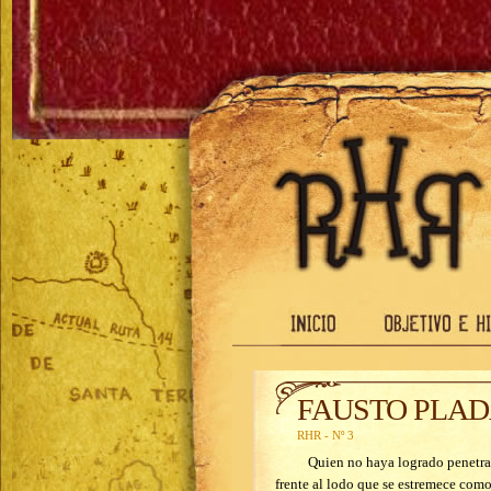
FAUSTO PLADA: 
RHR - Nº 3
Quien no haya logrado penetrar el s
frente al lodo que se estremece como