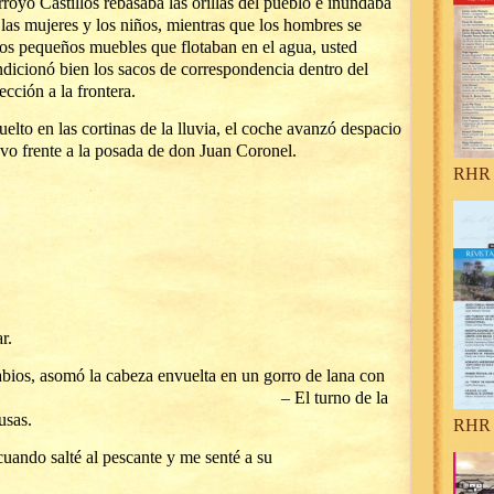
rroyo Castillos rebasaba las orillas del pueblo e inundaba
 las mujeres y los niños, mientras que los hombres se
los pequeños muebles que flotaban en el agua, usted
ndicionó bien los sacos de correspondencia dentro del
ección a la frontera.
elto en las cortinas de la lluvia, el coche avanzó despacio
uvo frente a la posada de don Juan Coronel.
RHR 
r.
abios, asomó la cabeza envuelta en un gorro de lana con
 simplemente: – El turno de la
usas.
RHR 
uando salté al pescante y me senté a su
o.