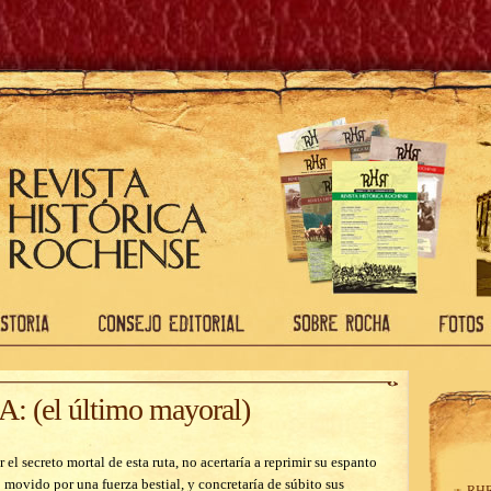
(el último mayoral)
ecreto mortal de esta ruta, no acertaría a reprimir su espanto
 movido por una fuerza bestial, y concretaría de súbito sus