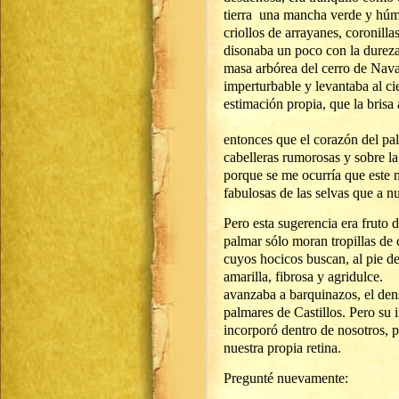
tierra una mancha verde y húme
criollos de arrayanes, coronilla
disonaba un poco con la dureza
masa arbórea del cerro de Navar
imperturbable y levantaba al ci
estimación propia, que la brisa 
Yo 
entonces que el corazón del palm
cabelleras rumorosas y sobre la 
porque se me ocurría que este m
fabulosas de las selvas que a n
Pero esta sugerencia era fruto 
palmar sólo moran tropillas de
cuyos hocicos buscan, al pie de 
amarilla, fibrosa y a
avanzaba a barquinazos, el denso
palmares de Castillos. Pero su 
incorporó dentro de nosotros, p
nuestra propia retina.
Pregunté nuevamente: