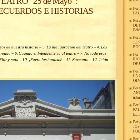
EATRO “25 de Mayo”:
RHR
RECUERDOS E HISTORIAS
Por
FAU
Por
DE 
Peña
Por
JOS
os de nuestra historia – 3. La inauguración del teatro – 4. Los
RO
reada – 6. Cuando el Intendente va al teatro – 7. No todo eras
Por
RAF
Flor y nata – 10. ¡Fuera las butacas! – 11. Racconto – 12. Telón
DE
Por
LA 
OLV
Por
ANG
trib
Por
PAL
EL 
Por
JOS
POE
Por