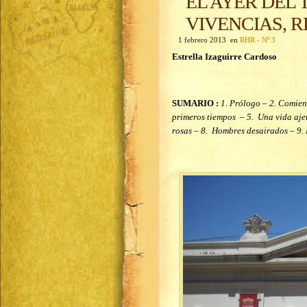
EL AYER DEL T
VIVENCIAS, 
1 febrero 2013 en
RHR - Nº 3
Estrella Izaguirre Cardoso
SUMARIO :
1. Prólogo –
2. Comienz
primeros tiempos – 5. Una vida ajet
rosas – 8. Hombres desairados – 9. 