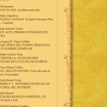
 - Nº 3
Documentos
STO PLADA: (el último mayoral)
Alejo Umpiérrez
PLUMA Y ESPADA: El duelo Patrocinio Páez
 – Giachetti
Juan Antonio Varese
E D´ALTO, PRIMER FOTÓGRAFO DE
CHA
Uruguay R. Vega Castillos
AEL PÉREZ DEL PUERTO, BIOGRAFIA
 UN HOMBRE EJEMPLAR
Walter Gabriel Viera
CORONILLA, UN ESCENARIO
IDADO DE LA LUCHA DE PUERTOS
Oscar Bruno Cedrés
EL ARAUJO SILVERA: Una vida entre la
una y el escenario
Kidie Rótulo Féola
ERMO F. C. SINÓNIMO DE ROCHA EN
FUTBOL DEL INTERIOR
Julio Dornel
É MARÍA RONDÁN MARTÍNEZ, UN
TA QUE LATE
Estrella Izaguirre Cardoso