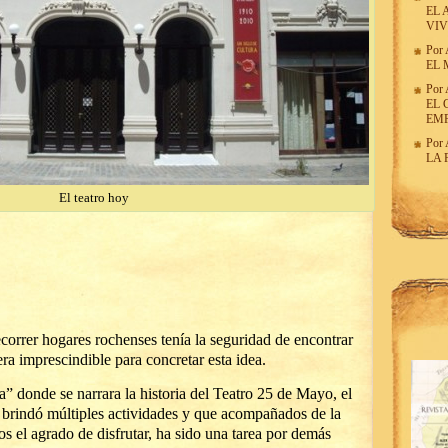
EL 
VIV
Por
EL 
Por
EL 
EM
Por
LA 
El teatro hoy
ecorrer hogares rochenses tenía la seguridad de encontrar
ra imprescindible para concretar esta idea.
a” donde se narrara la historia del Teatro 25 de Mayo, el
s brindó múltiples actividades y que acompañados de la
s el agrado de disfrutar, ha sido una tarea por demás