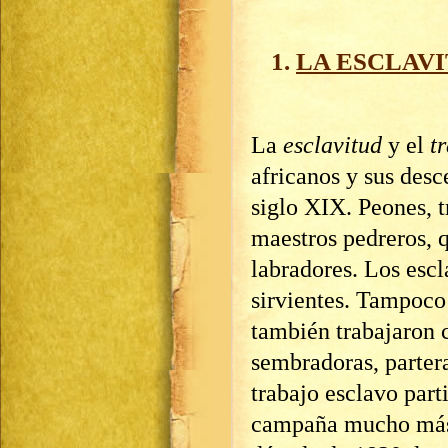
1.
LA ESCLAVI
La
esclavitud
y el
t
africanos y sus desc
siglo XIX. Peones, 
maestros pedreros, 
labradores. Los escl
sirvientes. Tampoco 
también trabajaron 
sembradoras, partera
trabajo esclavo part
campaña mucho más 