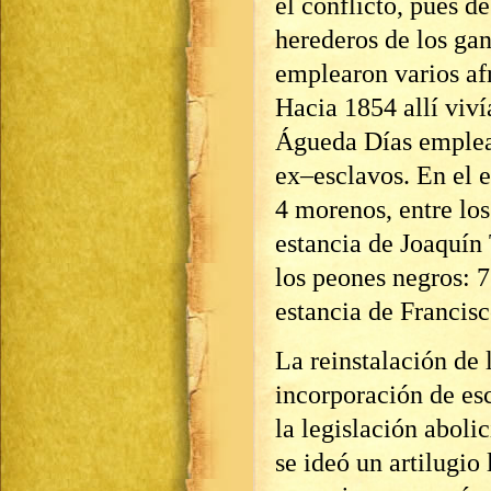
el conflicto, pues d
herederos de los ga
emplearon varios af
Hacia 1854 allí viv
Águeda Días empleab
ex–esclavos. En el e
4 morenos, entre lo
estancia de Joaquín
los peones negros: 
estancia de Francis
La reinstalación de 
incorporación de esc
la legislación aboli
se ideó un artilugi