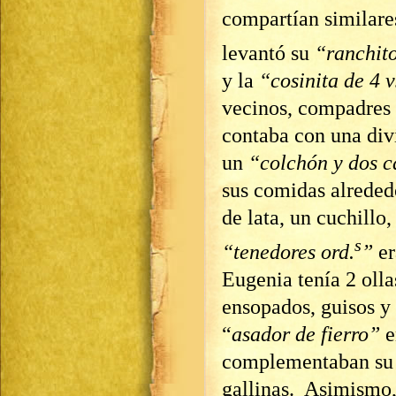
compartían similare
levantó su
“ranchito
y la
“cosinita de 4 
vecinos, compadres 
contaba con una div
un
“colchón y dos ca
sus comidas alreded
de lata, un cuchillo
s
“tenedores ord.
”
er
Eugenia tenía 2 olla
ensopados, guisos y
“
asador de fierro”
e
complementaban su d
gallinas. Asimismo,