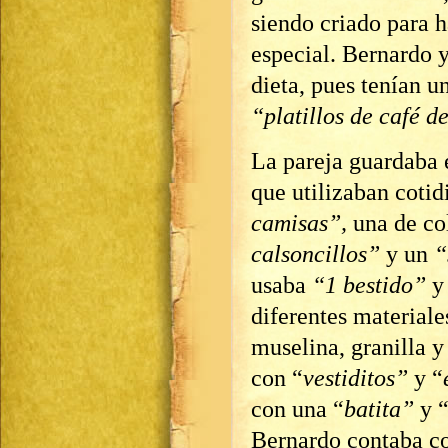
siendo criado para h
especial. Bernardo y
dieta, pues tenían u
“platillos de café d
La pareja guardaba 
que utilizaban coti
camisas”,
una de col
calsoncillos”
y un
“
usaba
“1 bestido”
y
diferentes materiales
muselina, granilla y
con “
vestiditos”
y “
con una “
batita”
y 
Bernardo contaba co