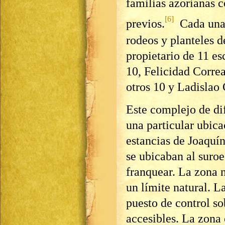
familias azorianas c
[6]
previos.
Cada una 
rodeos y planteles d
propietario de 11 es
10, Felicidad Corre
otros 10 y Ladislao
Este complejo de di
una particular ubic
estancias de Joaquín
se ubicaban al suroe
franquear. La zona 
un límite natural. La
puesto de control s
accesibles. La zona 