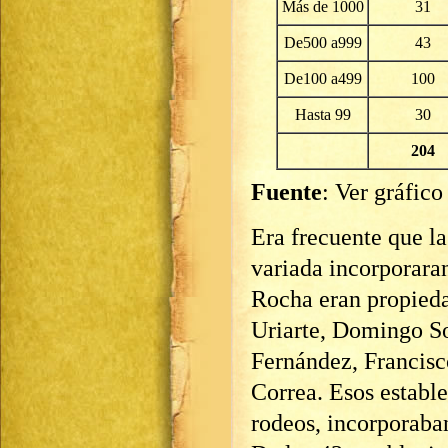
Más de 1000
31
De500 a999
43
De100 a499
100
Hasta 99
30
204
Fuente
: Ver gráfico
Era frecuente que l
variada incorporaran
Rocha eran propieda
Uriarte, Domingo So
Fernández, Francis
Correa. Esos establ
rodeos, incorporaba