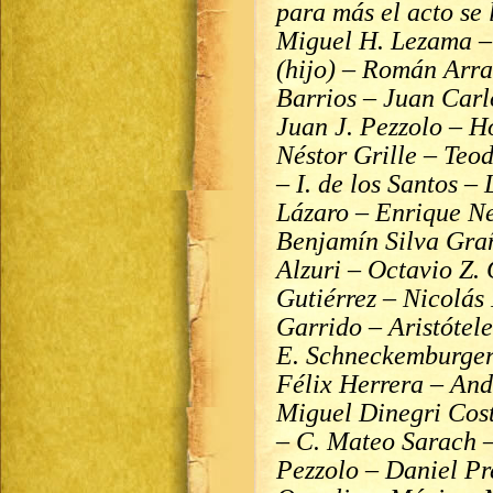
para más el acto se 
Miguel H. Lezama –
(hijo) – Román Arra
Barrios – Juan Carl
Juan J. Pezzolo – H
Néstor Grille – Teo
– I. de los Santos –
Lázaro – Enrique Ne
Benjamín Silva Grañ
Alzuri – Octavio Z.
Gutiérrez – Nicolás 
Garrido – Aristótel
E. Schneckemburger
Félix Herrera – And
Miguel Dinegri Cost
– C. Mateo Sarach 
Pezzolo – Daniel Pr