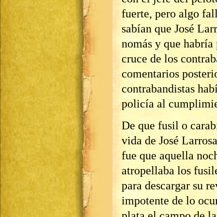
fuerte, pero algo fal
sabían que José Lar
nomás y que habría p
cruce de los contrab
comentarios posterio
contrabandistas habí
policía al cumplimi
De que fusil o carab
vida de José Larrosa
fue que aquella noc
atropellaba los fusil
para descargar su re
impotente de lo ocur
plata el campo de la