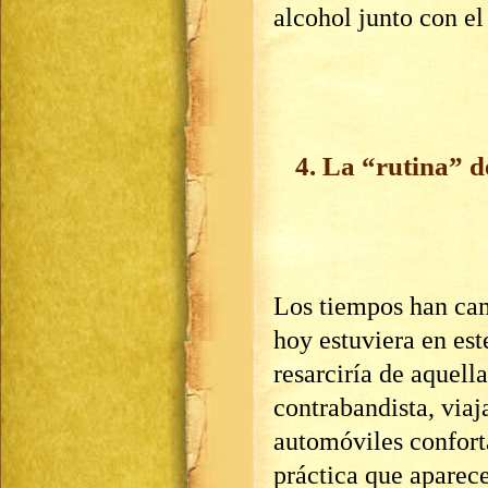
alcohol junto con e
4. La “rutina” d
Los tiempos han cam
hoy estuviera en es
resarciría de aquell
contrabandista, viaj
automóviles confort
práctica que aparec