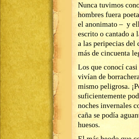
Nunca tuvimos cono
hombres fuera poeta
el anonimato – y ell
escrito o cantado a l
a las peripecias del
más de cincuenta le
Los que conocí casi
vivían de borrachera
mismo peligrosa. ¡P
suficientemente pode
noches invernales c
caña se podía aguan
huesos.
El más beodo que co