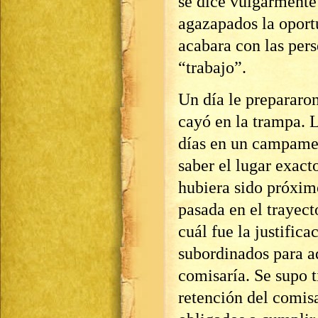
se dice vulgarmente
agazapados la oport
acabara con las per
“trabajo”.
Un día le prepararo
cayó en la trampa. 
días en un campame
saber el lugar exact
hubiera sido próximo
pasada en el traye
cuál fue la justifica
subordinados para a
comisaría. Se supo 
retención del comisa