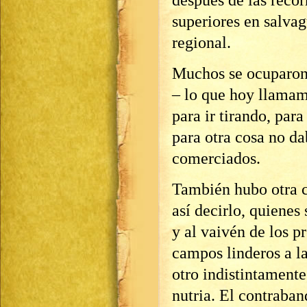
después de las recor
superiores en salvag
regional.
Muchos se ocuparon
– lo que hoy llama
para ir tirando, para
para otra cosa no d
comerciados.
También hubo otra cl
así decirlo, quiene
y al vaivén de los p
campos linderos a la
otro indistintamente
nutria. El contraba