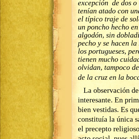
excepción de dos o t
tenían atado con un
el típico traje de so
un poncho hecho en e
algodón, sin dobladi
pecho y se hacen la 
los portugueses, pe
tienen mucho cuidad
olvidan, tampoco de
de la cruz en la boc
La observación de 
interesante. En prim
bien vestidas. Es qu
constituía la única 
el precepto religios
acto social, pues al