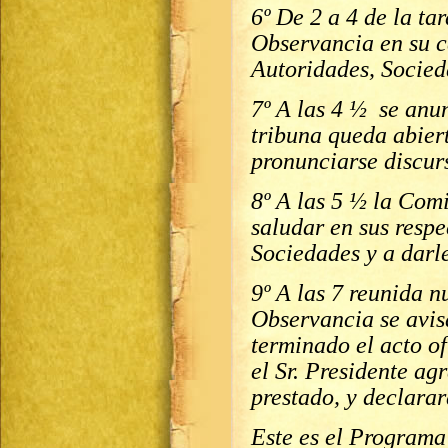
6º De 2 a 4 de la ta
Observancia en su ca
Autoridades, Socied
7º A las 4 ½ se anu
tribuna queda abier
pronunciarse discurs
8º A las 5 ½ la Com
saludar en sus resp
Sociedades y a darle
9º A las 7 reunida 
Observancia se avis
terminado el acto of
el Sr. Presidente ag
prestado, y declarar
Este es el Programa