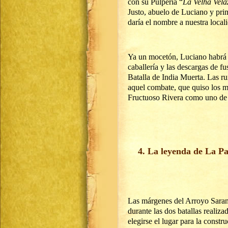
con su Pulpería “
La Velha Velá
Justo, abuelo de Luciano y prim
daría el nombre a nuestra local
Ya un mocetón, Luciano habrá vi
caballería y las descargas de f
Batalla de India Muerta. Las r
aquel combate, que quiso los me
Fructuoso Rivera como uno de s
4. La leyenda de La P
Las márgenes del Arroyo Sarand
durante las dos batallas realiz
elegirse el lugar para la constr