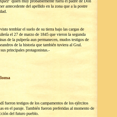
zquez
” quién muy probablemente fuera el padre de Don
er antecedente del apellido en la zona que a la postre
idad.
sto temblar el suelo de su tierra bajo las cargas de
usilería el 27 de marzo de 1845 que vieron la segunda
uinas de la pulpería aun permanecen, mudos testigos de
andros de la historia que también tuviera al Gral.
us principales protagonistas.-
aloma
í fueron testigos de los campamentos de los ejércitos
adas en el paraje. También fueron preferidas al momento de
ucción del futuro pueblo.