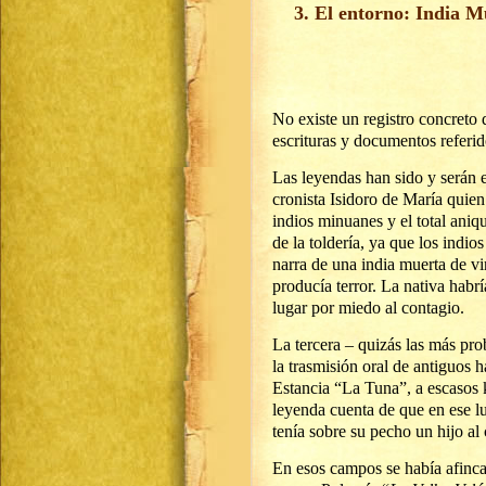
3. El entorno: India M
No existe un registro concreto 
escrituras y documentos referi
Las leyendas han sido y serán e
cronista Isidoro de María quie
indios minuanes y el total aniq
de la toldería, ya que los indio
narra de una india muerta de vi
producía terror. La nativa habr
lugar por miedo al contagio.
La tercera – quizás las más pro
la trasmisión oral de antiguos 
Estancia “La Tuna”, a escasos 
leyenda cuenta de que en ese lu
tenía sobre su pecho un hijo 
En esos campos se había afinca