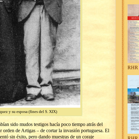
RHR 
uez y su esposa (fines del S. XIX)
ían sido mudos testigos hacía poco tiempo atrás del
r orden de Artigas – de cortar la invasión portuguesa. El
entó sin éxito, pero dando muestras de un coraje
RHR 