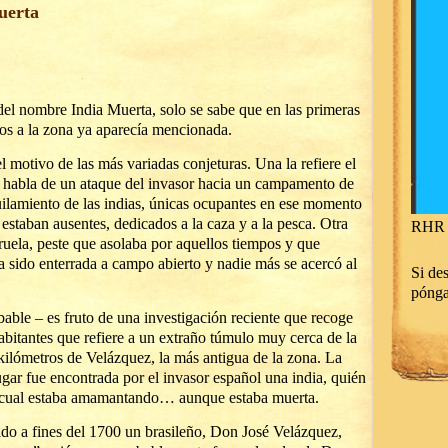
uerta
del nombre India Muerta, solo se sabe que en las primeras
dos a la zona ya aparecía mencionada.
l motivo de las más variadas conjeturas. Una la refiere el
n habla de un ataque del invasor hacia un campamento de
uilamiento de las indias, únicas ocupantes en ese momento
s estaban ausentes, dedicados a la caza y a la pesca. Otra
RHR 
ruela, peste que asolaba por aquellos tiempos y que
ía sido enterrada a campo abierto y nadie más se acercó al
Si des
póng
bable – es fruto de una investigación reciente que recoge
habitantes que refiere a un extraño túmulo muy cerca de la
kilómetros de Velázquez, la más antigua de la zona. La
gar fue encontrada por el invasor español una india, quién
al cual estaba amamantando… aunque estaba muerta.
do a fines del 1700 un brasileño, Don José Velázquez,