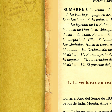
Víctor Lar
SUMARIO:
1. La ventura de
– 2. La Patria y el pago en los
Don Luciano – 3. El entorno: 
– 4. La leyenda de La Paloma
herencia de Don Justo Velázqu
declaración como Pueblo – 7. 
la categoría de Villa – 8. Nome
Los símbolos. Hacia la constr
identidad – 10. Declaración de
histórica – 11. Personajes inol
El deporte – 13. La creación de
histórico – 14. El presente del
1. La ventura de un ex
Corría el Año del Señor de 183
pagos de India Muerta. Años y p
Aquella joven, temerosa pero d