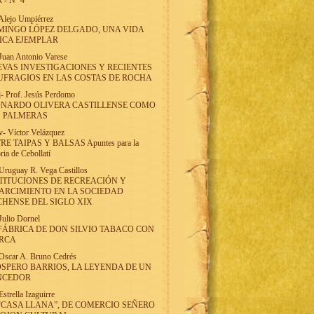
 - Nº 4
Alejo Umpiérrez
INGO LÓPEZ DELGADO, UNA VIDA
ICA EJEMPLAR
Juan Antonio Varese
VAS INVESTIGACIONES Y RECIENTES
FRAGIOS EN LAS COSTAS DE ROCHA
j
-
Prof. Jesús Perdomo
ONARDO OLIVERA CASTILLENSE COMO
S PALMERAS
v
-
Víctor Velázquez
RE TAIPAS Y BALSAS Apuntes para la
oria de Cebollatí
Uruguay R. Vega Castillos
TITUCIONES DE RECREACIÓN Y
ARCIMIENTO EN LA SOCIEDAD
HENSE DEL SIGLO XIX
Julio Dornel
FÁBRICA DE DON SILVIO TABACO CON
RCA
Oscar A. Bruno Cedrés
SPERO BARRIOS, LA LEYENDA DE UN
NCEDOR
Estrella Izaguirre
“CASA LLANA”, DE COMERCIO SEÑERO