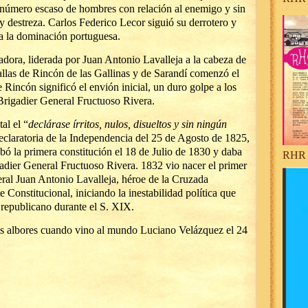
 número escaso de hombres con relación al enemigo y sin
y destreza. Carlos Federico Lecor siguió su derrotero y
la dominación portuguesa.
dora, liderada por Juan Antonio Lavalleja a la cabeza de
tallas de Rincón de las Gallinas y de Sarandí comenzó el
 Rincón significó el envión inicial, un duro golpe a los
Brigadier General Fructuoso Rivera.
al el “
declárase írritos, nulos, disueltos y sin ningún
eclaratoria de la Independencia del 25 de Agosto de 1825,
bó la primera constitución el 18 de Julio de 1830 y daba
RHR 
gadier General Fructuoso Rivera. 1832 vio nacer el primer
ral Juan Antonio Lavalleja, héroe de la Cruzada
e Constitucional, iniciando la inestabilidad política que
o republicano durante el S. XIX.
us albores cuando vino al mundo Luciano Velázquez el 24