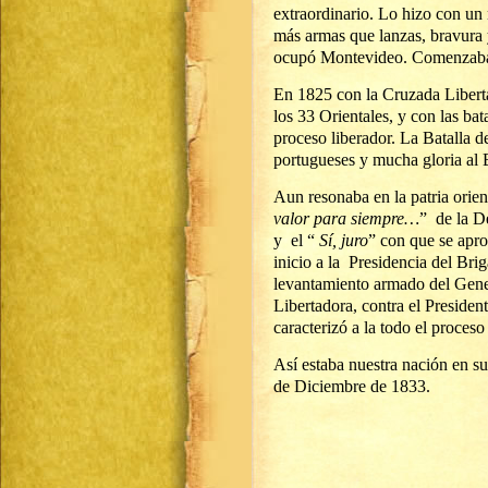
extraordinario. Lo hizo con un
más armas que lanzas, bravura 
ocupó Montevideo. Comenzaba 
En 1825 con la Cruzada Liberta
los 33 Orientales, y con las ba
proceso liberador. La Batalla de
portugueses y mucha gloria al 
Aun resonaba en la patria orient
valor para siempre…
” de la D
y el “
Sí, juro
” con que se apro
inicio a la Presidencia del Bri
levantamiento armado del Gene
Libertadora, contra el President
caracterizó a la todo el proces
Así estaba nuestra nación en s
de Diciembre de 1833.