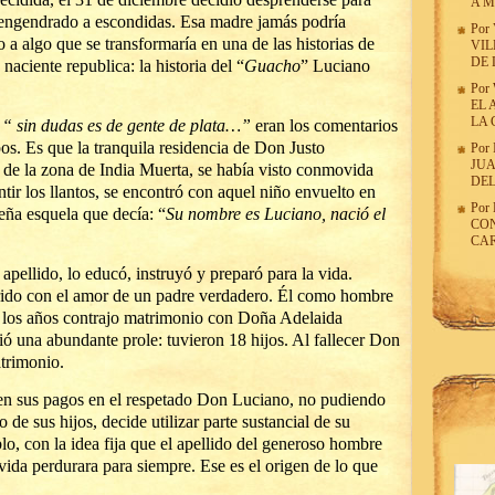
A 
e engendrado a escondidas. Esa madre jamás podría
Por
o a algo que se transformaría en una de las historias de
VIL
DE 
naciente republica: la historia del “
Guacho
” Luciano
Por
EL 
LA 
;
“ sin dudas es de gente de plata…”
eran los comentarios
pos. Es que la tranquila residencia de Don Justo
Por
JUA
de la zona de India Muerta, se había visto conmovida
DEL
entir los llantos, se encontró con aquel niño envuelto en
Por
eña esquela que decía: “
Su nombre es Luciano, nació el
CON
CA
apellido, lo educó, instruyó y preparó para la vida.
rrido con el amor de un padre verdadero. Él como hombre
n los años contrajo matrimonio con Doña Adelaida
ó una abundante prole: tuvieron 18 hijos. Al fallecer Don
atrimonio.
 en sus pagos en el respetado Don Luciano, no pudiendo
 de sus hijos, decide utilizar parte sustancial de su
o, con la idea fija que el apellido del generoso hombre
 vida perdurara para siempre. Ese es el origen de lo que