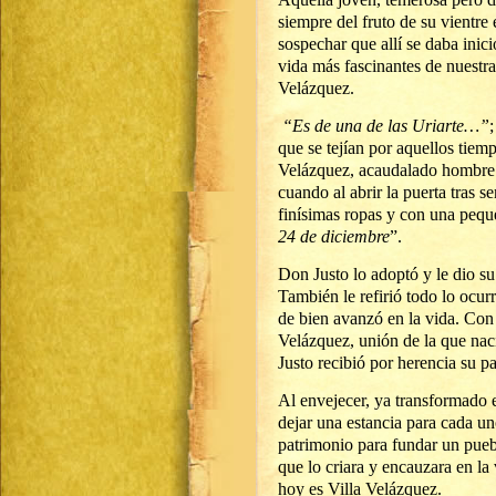
siempre del fruto de su vientr
sospechar que allí se daba inici
vida más fascinantes de nuestra 
Velázquez.
“Es de una de las Uriarte…”
que se tejían por aquellos tiem
Velázquez, acaudalado hombre 
cuando al abrir la puerta tras s
finísimas ropas y con una pequ
24 de diciembre
”.
Don Justo lo adoptó y le dio su 
También le refirió todo lo ocu
de bien avanzó en la vida. Co
Velázquez, unión de la que naci
Justo recibió por herencia su p
Al envejecer, ya transformado
dejar una estancia para cada uno
patrimonio para fundar un puebl
que lo criara y encauzara en la
hoy es Villa Velázquez.