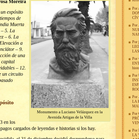
RHR
rosa Moreira
Por
 un expósito
DOM
 tiempos de
CÍV
India Muerta
Por
NUE
 – 5. La
NAU
ez – 6. La
Por
Elevación a
LE
nclátor – 9.
LA
ucción de una
Por
 capital
ENT
vidables – 12.
hist
 un circuito
Por
 pasado
INS
ESP
ROC
Por
pósito
LA 
MA
Monumento a Luciano Velázquez en la
Por
Avenida Artigas de la Villa
PRÓ
3 en los
VE
agos cargados de leyendas e historias si los hay.
Por
LA 
ecidida, el 31 de diciembre decidió desprenderse para