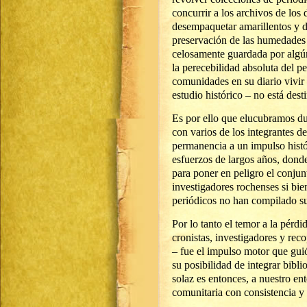
concurrir a los archivos de los 
desempaquetar amarillentos y d
preservación de las humedades 
celosamente guardada por algún
la perecebilidad absoluta del p
comunidades en su diario vivir 
estudio histórico – no está dest
Es por ello que elucubramos du
con varios de los integrantes de
permanencia a un impulso histó
esfuerzos de largos años, donde
para poner en peligro el conjun
investigadores rochenses si bi
periódicos no han compilado sus
Por lo tanto el temor a la pérdi
cronistas, investigadores y rec
– fue el impulso motor que guió
su posibilidad de integrar bibli
solaz es entonces, a nuestro en
comunitaria con consistencia y 