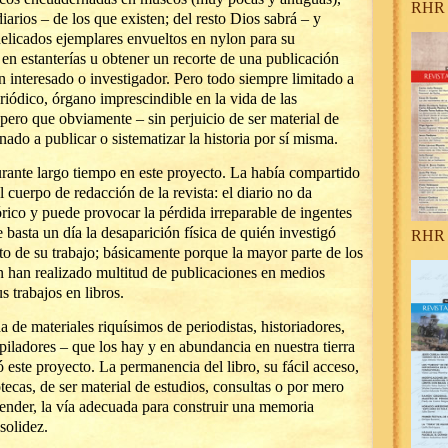
RHR 
diarios – de los que existen; del resto Dios sabrá – y
elicados ejemplares envueltos en nylon para su
en estanterías u obtener un recorte de una publicación
 interesado o investigador. Pero todo siempre limitado a
eriódico, órgano imprescindible en la vida de las
pero que obviamente – sin perjuicio de ser material de
inado a publicar o sistematizar la historia por sí misma.
rante largo tiempo en este proyecto. La había compartido
l cuerpo de redacción de la revista: el diario no da
rico y puede provocar la pérdida irreparable de ingentes
 basta un día la desaparición física de quién investigó
RHR 
to de su trabajo; básicamente porque la mayor parte de los
en han realizado multitud de publicaciones en medios
 trabajos en libros.
da de materiales riquísimos de periodistas, historiadores,
opiladores – que los hay y en abundancia en nuestra tierra
 este proyecto. La permanencia del libro, su fácil acceso,
otecas, de ser material de estudios, consultas o por mero
tender, la vía adecuada para construir una memoria
solidez.