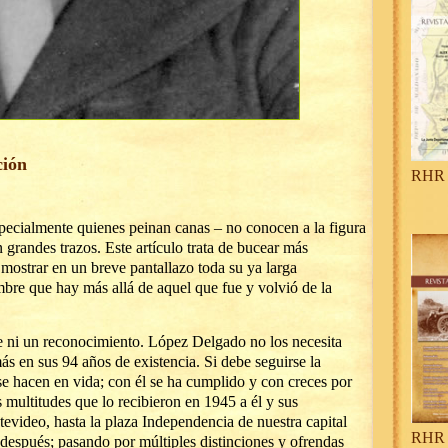
ción
RHR 
pecialmente quienes peinan canas – no conocen a la figura
andes trazos. Este artículo trata de bucear más
mostrar en un breve pantallazo toda su ya larga
ombre que hay más allá de aquel que fue y volvió de la
e ni un reconocimiento. López Delgado no los necesita
más en sus 94 años de existencia. Si debe seguirse la
 hacen en vida; con él se ha cumplido y con creces por
multitudes que lo recibieron en 1945 a él y sus
evideo, hasta la plaza Independencia de nuestra capital
RHR 
después; pasando por múltiples distinciones y ofrendas