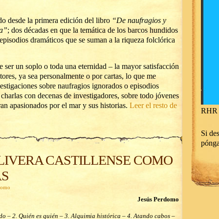
do desde la primera edición del libro
“De naufragios y
ha”
; dos décadas en que la temática de los barcos hundidos
 episodios dramáticos que se suman a la riqueza folclórica
 ser un soplo o toda una eternidad – la mayor satisfacción
ctores, ya sea personalmente o por cartas, lo que me
vestigaciones sobre naufragios ignorados o episodios
 charlas con decenas de investigadores, sobre todo jóvenes
ran apasionados por el mar y sus historias.
Leer el resto de
RHR 
Si des
póng
IVERA CASTILLENSE COMO
AS
rdomo
Jesús Perdomo
o – 2. Quién es quién – 3. Alquimia histórica – 4. Atando cabos –