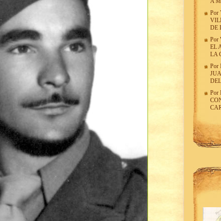
A 
Por
VIL
DE 
Por
EL 
LA 
Por
JUA
DEL
Por
CON
CA