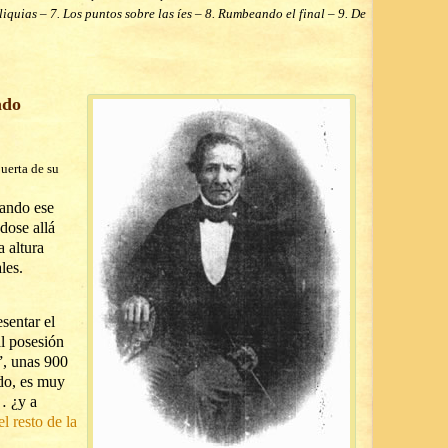
liquias – 7. Los puntos sobre las íes – 8. Rumbeando el final – 9. De
ado
uerta de su
ando ese
dose allá
a altura
les.
sentar el
l posesión
”, unas 900
do, es muy
… ¿y a
el resto de la