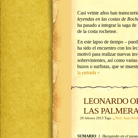
Casi veinte años han transcurri
leyendas en las costas de Roc
ha pasado a integrar la saga de
de la costa rochense.
En este lapso de tiempo – puede
ha sido el encuentro con los le
motivó para realizar nuevas in
sobrevinientes, así como varias
buzos o surfistas, que se muest
la entrada »
LEONARDO OL
LAS PALMER
20 febrero 2013 Tags:
j
,
Prof. Jesús Pe
SUMARIO
:
1. Hurgando en el pasad