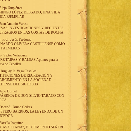
 - Nº 4
Alejo Umpiérrez
INGO LÓPEZ DELGADO, UNA VIDA
ICA EJEMPLAR
Juan Antonio Varese
VAS INVESTIGACIONES Y RECIENTES
FRAGIOS EN LAS COSTAS DE ROCHA
j
-
Prof. Jesús Perdomo
ONARDO OLIVERA CASTILLENSE COMO
S PALMERAS
v
-
Víctor Velázquez
RE TAIPAS Y BALSAS Apuntes para la
oria de Cebollatí
Uruguay R. Vega Castillos
TITUCIONES DE RECREACIÓN Y
ARCIMIENTO EN LA SOCIEDAD
HENSE DEL SIGLO XIX
Julio Dornel
FÁBRICA DE DON SILVIO TABACO CON
RCA
Oscar A. Bruno Cedrés
SPERO BARRIOS, LA LEYENDA DE UN
NCEDOR
Estrella Izaguirre
“CASA LLANA”, DE COMERCIO SEÑERO