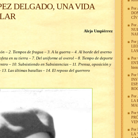
RHR
EZ DELGADO, UNA VIDA
Por
DOM
PLAR
CÍV
Por
NUE
Alejo Umpiérrez
NAU
Por
LE
LA
n – 2. Tiempos de fragua – 3. A la guerra – 4. Al borde del averno
ofeta en su tierra – 7. Del uniforme al overol – 8. Tiempo de deporte
Por
ENT
entro – 10. Subsistiendo en Subsistencias – 11. Prensa, oposición y
hist
 13. Las últimas batallas – 14. El reposo del guerrero
Por
INS
ESP
ROC
Por
LA 
MA
Por
PRÓ
VE
Por
LA 