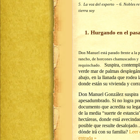
5. La voz del experto – 6. Nobles re
tierra soy
1. Hurgando en el pas
Don Manuel está parado frente a la p
rancho, de horcones chamuscados y
Suspira, contempl
requinchado.
verde mar de palmas desplegán
abajo, en la llanada que rodea l
donde están su vivienda y corra
Don Manuel González suspira
apesadumbrado. Si no logra pre
documento que acredita su lega
de la media “suerte de estancia
hectáreas, donde está avecinda
posible que resulte desalojado
dónde irá con su familia?
Leer 
entrada »