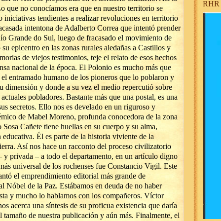
RHR 
o que no conocíamos era que en nuestro territorio se
 iniciativas tendientes a realizar revoluciones en territorio
racasada intentona de Adalberto Correa que intentó prender
 Río Grande do Sul, luego de fracasado el movimiento de
u epicentro en las zonas rurales aledañas a Castillos y
rias de viejos testimonios, teje el relato de esos hechos
ensa nacional de la época. El Polonio es mucho más que
Es el entramado humano de los pioneros que lo poblaron y
 dimensión y donde a su vez el medio repercutió sobre
s actuales pobladores. Bastante más que una postal, es una
 sus secretos. Ello nos es develado en un riguroso y
démico de Mabel Moreno, profunda conocedora de la zona
 Sosa Cañete tiene huellas en su cuerpo y su alma,
ducativa. Él es parte de la historia viviente de la
ierra. Así nos hace un racconto del proceso civilizatorio
– y privada – a todo el departamento, en un artículo digno
 más universal de los rochenses fue Constancio Vigil. Este
antó el emprendimiento editorial más grande de
al Nóbel de la Paz. Estábamos en deuda de no haber
vista y mucho lo hablamos con los compañeros. Víctor
os acerca una síntesis de su proficua existencia que daría
el tamaño de nuestra publicación y aún más. Finalmente, el