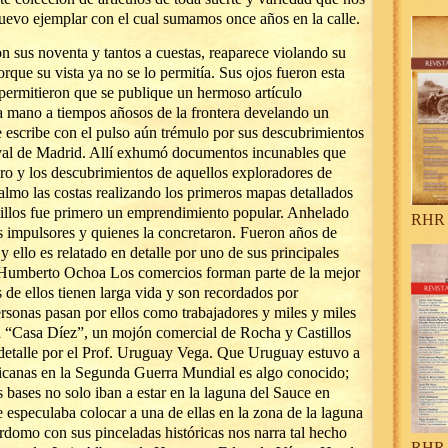
nuevo ejemplar con el cual sumamos once años en la calle.
n sus noventa y tantos a cuestas, reaparece violando su
orque su vista ya no se lo permitía. Sus ojos fueron esta
 permitieron que se publique un hermoso artículo
la mano a tiempos añosos de la frontera develando un
escribe con el pulso aún trémulo por sus descubrimientos
al de Madrid. Allí exhumó documentos incunables que
ero y los descubrimientos de aquellos exploradores de
almo las costas realizando los primeros mapas detallados
tillos fue primero un emprendimiento popular. Anhelado
RHR 
us impulsores y quienes la concretaron. Fueron años de
 y ello es relatado en detalle por uno de sus principales
. Humberto Ochoa Los comercios forman parte de la mejor
 de ellos tienen larga vida y son recordados por
rsonas pasan por ellos como trabajadores y miles y miles
la “Casa Díez”, un mojón comercial de Rocha y Castillos
detalle por el Prof. Uruguay Vega. Que Uruguay estuvo a
ricanas en la Segunda Guerra Mundial es algo conocido;
 bases no solo iban a estar en la laguna del Sauce en
especulaba colocar a una de ellas en la zona de la laguna
rdomo con sus pinceladas históricas nos narra tal hecho
RHR 