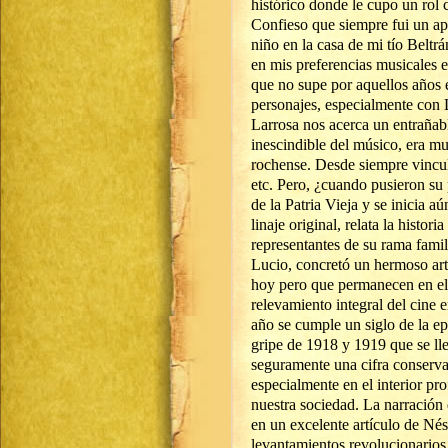
histórico donde le cupo un rol
Confieso que siempre fui un a
niño en la casa de mi tío Belt
en mis preferencias musicales 
que no supe por aquellos años e
personajes, especialmente con 
Larrosa nos acerca un entrañabl
inescindible del músico, era m
rochense. Desde siempre vincula
etc. Pero, ¿cuando pusieron su 
de la Patria Vieja y se inicia a
linaje original, relata la histor
representantes de su rama famili
Lucio, concretó un hermoso art
hoy pero que permanecen en el
relevamiento integral del cine e
año se cumple un siglo de la e
gripe de 1918 y 1919 que se lle
seguramente una cifra conservad
especialmente en el interior pr
nuestra sociedad. La narración 
en un excelente artículo de Né
levantamientos revolucionarios 