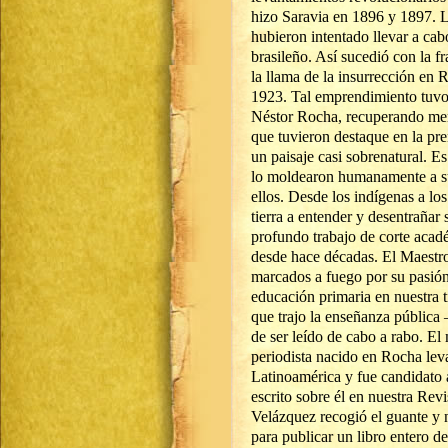
hizo Saravia en 1896 y 1897. L
hubieron intentado llevar a cabo
brasileño. Así sucedió con la f
la llama de la insurrección en
1923. Tal emprendimiento tuvo s
Néstor Rocha, recuperando memo
que tuvieron destaque en la pr
un paisaje casi sobrenatural. 
lo moldearon humanamente a su
ellos. Desde los indígenas a lo
tierra a entender y desentrañar
profundo trabajo de corte aca
desde hace décadas. El Maestro
marcados a fuego por su pasión e
educación primaria en nuestra t
que trajo la enseñanza pública 
de ser leído de cabo a rabo. El
periodista nacido en Rocha lev
Latinoamérica y fue candidato 
escrito sobre él en nuestra Re
Velázquez recogió el guante y n
para publicar un libro entero d