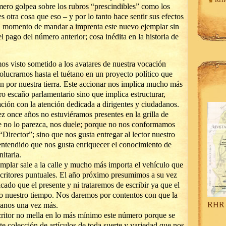
RHR
mero golpea sobre los rubros “prescindibles” como los
es otra cosa que eso – y por lo tanto hace sentir sus efectos
al momento de mandar a imprenta este nuevo ejemplar sin
l pago del número anterior; cosa inédita en la historia de
os visto sometido a los avatares de nuestra vocación
volucrarnos hasta el tuétano en un proyecto político que
 por nuestra tierra. Este accionar nos implica mucho más
tro escaño parlamentario sino que implica estructurar,
ción con la atención dedicada a dirigentes y ciudadanos.
z once años no estuviéramos presentes en la grilla de
ue no lo parezca, nos duele; porque no nos conformamos
“Director”; sino que nos gusta entregar al lector nuestro
ntendido que nos gusta enriquecer el conocimiento de
itaria.
plar sale a la calle y mucho más importa el vehículo que
scritores puntuales. El año próximo presumimos a su vez
ado que el presente y ni trataremos de escribir ya que el
do nuestro tiempo. Nos daremos por contentos con que la
RHR 
manos una vez más.
ritor no mella en lo más mínimo este número porque se
te colección de artículos de toda suerte y variedad que nos