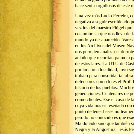
hace sentir orgullosos de este 
Una vez más Lucio Ferreira, co
negativa a seguir escribiendo p
vez los del maestro Flügel que
costumbrista que nos lleva de 
mundo ya desaparecido. Varese 
en los Archivos del Museo Nav
nos permiten analizar el derrot
antaño que recorrían palmo a p
de estos lares. La UTU de Cas
por toda una localidad, tuvo s
trabajo para consolidar tal obra
defensores como lo es el Prof
historia de los pueblos. Muchos
generaciones. Centenares de pe
como clientes. Ese el caso de 
cuya vida nos es reseñada con 
punto de tener bases norteame
pero lo no conocido es que esas
Maldonado sino que también se 
Negra y la Angostura. Jesús Pe