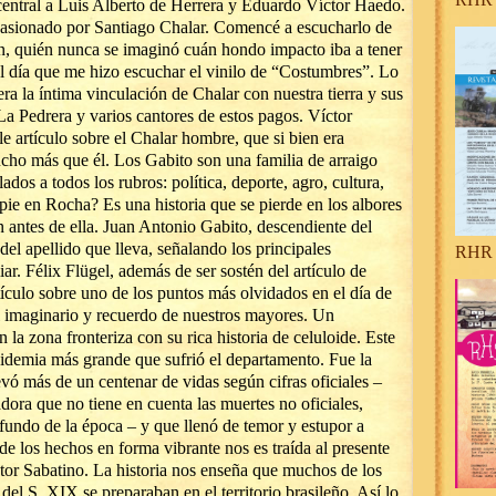
 central a Luis Alberto de Herrera y Eduardo Víctor Haedo.
pasionado por Santiago Chalar. Comencé a escucharlo de
rán, quién nunca se imaginó cuán hondo impacto iba a tener
el día que me hizo escuchar el vinilo de “Costumbres”. Lo
ra la íntima vinculación de Chalar con nuestra tierra y sus
La Pedrera y varios cantores de estos pagos. Víctor
e artículo sobre el Chalar hombre, que si bien era
ucho más que él. Los Gabito son una familia de arraigo
dos a todos los rubros: política, deporte, agro, cultura,
pie en Rocha? Es una historia que se pierde en los albores
ún antes de ella. Juan Antonio Gabito, descendiente del
ia del apellido que lleva, señalando los principales
RHR 
ar. Félix Flügel, además de ser sostén del artículo de
ículo sobre uno de los puntos más olvidados en el día de
 imaginario y recuerdo de nuestros mayores. Un
n la zona fronteriza con su rica historia de celuloide. Este
pidemia más grande que sufrió el departamento. Fue la
vó más de un centenar de vidas según cifras oficiales –
ora que no tiene en cuenta las muertes no oficiales,
ofundo de la época – y que llenó de temor y estupor a
de los hechos en forma vibrante nos es traída al presente
stor Sabatino. La historia nos enseña que muchos de los
del S. XIX se preparaban en el territorio brasileño. Así lo