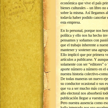
económica que vive el país pri
bienes culturales – un libro no 
sobre la misma. Así llegamos 
todavía haber podido cancelar e
esta empresa.
En lo personal, porque nos hem
política y ello nos ha hecho in
pensamos y soñamos con pasión
que el trabajo inherente a nues
mantener y sostener una agrupa
Ello implicó que por primera ve
artículos a publicarse. Y aunq
solamente con ser “editores” o 
aporte número a número en el e
nuestra historia colectivo-comun
De todas maneras un nuevo ejem
su conductor ocasional o sus e
que va a ser mucho más complic
año electoral nos absorberá to
publicación llegue a vuestras 
Pero nuestra ausencia como esc
halla integrado por una excelen