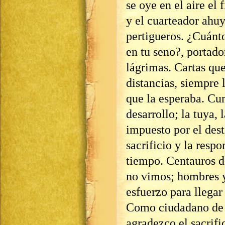
se oye en el aire el
y el cuarteador ahu
pertigueros. ¿Cuánt
en tu seno?, portad
lágrimas. Cartas que
distancias, siempre 
que la esperaba. Cu
desarrollo; la tuya, 
impuesto por el des
sacrificio y la resp
tiempo. Centauros de
no vimos; hombres y
esfuerzo para llegar
Como ciudadano de e
agradezco el sacrifi