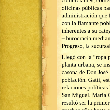
comerciantes, comen
oficinas públicas p
administración que f
con la flamante pobl
inherentes a su cate
– burocracia median
Progreso, la sucursa
Llegó con la “ropa p
planta urbana, se in
casona de Don José G
población. Gatti, es
relaciones políticas 
San Miguel. María G
resultó ser la primer