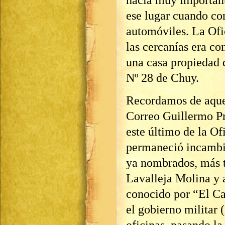
ese lugar cuando co
automóviles. La Ofi
las cercanías era co
una casa propiedad d
Nº 28 de Chuy.
Recordamos de aquel
Correo Guillermo Pr
este último de la Of
permaneció incambi
ya nombrados, más t
Lavalleja Molina y 
conocido por “El Ca
el gobierno militar 
oficinas, pasando la