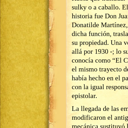
sulky o a caballo. El
historia fue Don Jua
Donatilde Martínez
dicha función, trasl
su propiedad. Una v
allá por 1930 -; lo s
conocía como “El Co
el mismo trayecto d
había hecho en el p
con la igual respon
epistolar.
La llegada de las e
modificaron el antig
mecánica sustituyó l