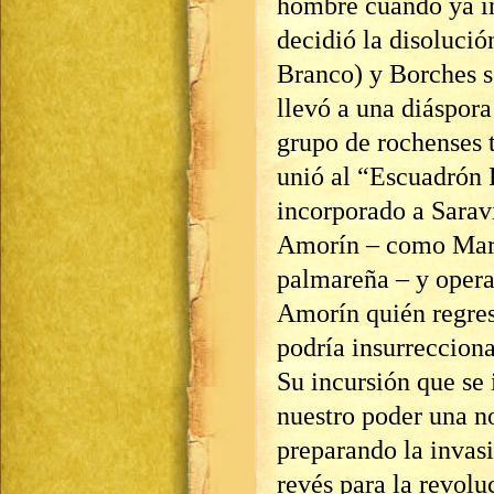
hombre cuando ya i
decidió la disolució
Branco) y Borches s
llevó a una diáspora
grupo de rochenses t
unió al “Escuadrón
incorporado a Sarav
Amorín – como Marc
palmareña – y opera
Amorín quién regre
podría insurrecciona
Su incursión que se 
nuestro poder una n
preparando la invas
revés para la revolu