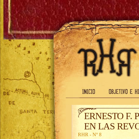
ERNESTO F.
EN LAS REV
RHR - Nº 8