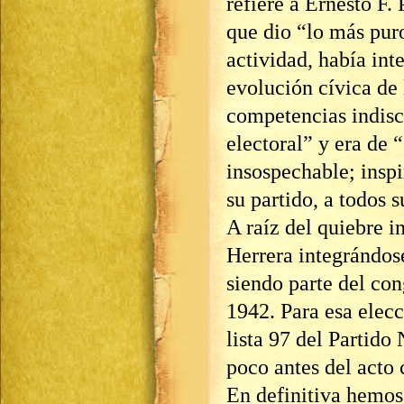
refiere a Ernesto F.
que dio “lo más puro
actividad, había in
evolución cívica de 
competencias indiscu
electoral” y era de
insospechable; insp
su partido, a todos s
A raíz del quiebre i
Herrera integrándos
siendo parte del con
1942. Para esa elecc
lista 97 del Partido
poco antes del acto
En definitiva hemos 