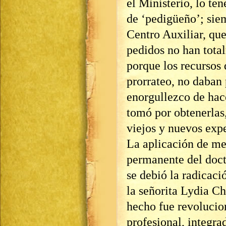
el Ministerio, lo te
de ‘pedigüeño’; sie
Centro Auxiliar, que
pedidos no han total
porque los recursos 
prorrateo, no daban
enorgullezco de hace
tomó por obtenerlas
viejos y nuevos exp
La aplicación de me
permanente del docto
se debió la radicaci
la señorita Lydia C
hecho fue revolucion
profesional, integra