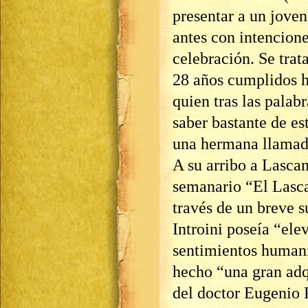
presentar a un joven 
antes con intencione
celebración. Se trat
28 años cumplidos ha
quien tras las palab
saber bastante de es
una hermana llamada
A su arribo a Lascan
semanario “El Lasca
través de un breve 
Introini poseía “ele
sentimientos humani
hecho “una gran adqu
del doctor Eugenio 