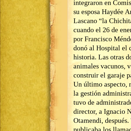
integraron en Comis
su esposa Haydée Ara
Lascano “la Chichita
cuando el 26 de en
por Francisco Ménde
donó al Hospital el 
historia. Las otras 
animales vacunos, ve
construir el garaje 
Un último aspecto, 
la gestión administr
tuvo de administrad
director, a Ignacio 
Otamendi, después. T
publicaba los llamad