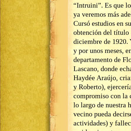
“Intruini”. Es que l
ya veremos más adel
Cursó estudios en s
obtención del título
diciembre de 1920. 
y por unos meses, e
departamento de Flo
Lascano, donde echa
Haydée Araújo, cria
y Roberto), ejercerí
compromiso con la c
lo largo de nuestra 
vecino pueda decirse
actividades) y falle