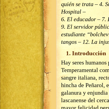
quién se trata – 4. 
Hospital –
6. El educador – 7. 
9. El servidor públ
estudiante “bolchev
tangos – 12. La inj
1. Introducción
Hay seres humanos p
Temperamental como
sangre italiana, rect
hincha de Peñarol, e
galanura y enjundia 
lascanense del cerc
mayor felicidad per