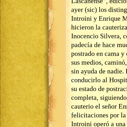
Lascanense”, edició
ayer (sic) los disti
Introini y Enrique M
hicieron la cauteriz
Inocencio Silvera, c
padecía de hace muc
postrado en cama y 
sus medios, caminó, 
sin ayuda de nadie. 
conducirlo al Hospit
su estado de postra
completa, siguiendo
cauterio el señor En
felicitaciones por l
Introini operó a una