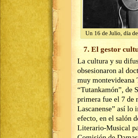
Un 16 de Julio, día d
7. El gestor cult
La cultura y su dif
obsesionaron al docto
muy montevideana T
“Tutankamón”, de So
primera fue el 7 de
Lascanense” así lo 
efecto, en el salón 
Literario-Musical pa
Comisión de Damas ‘