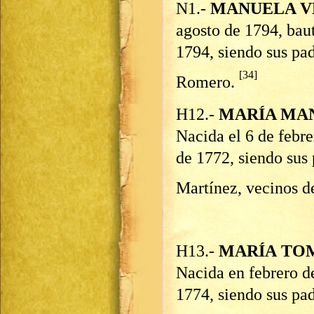
N1.-
MANUELA V
agosto de 1794, bau
1794, siendo sus pa
[34]
Romero.
H12.-
MARÍA MA
Nacida el 6 de febr
de 1772, siendo sus
Martínez, vecinos d
H13.-
MARÍA
TO
Nacida en febrero de
1774, siendo sus pa