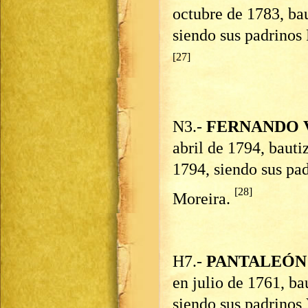
octubre de 1783, ba
siendo sus padrinos
[27]
N3.-
FERNANDO 
abril de 1794, bauti
1794, siendo sus pa
[28]
Moreira.
H7.-
PANTALEÓN
en julio de 1761, ba
siendo sus padrinos