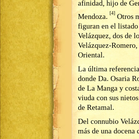
afinidad, hijo de G
[4]
Mendoza.
Otros m
figuran en el listad
Velázquez, dos de l
Velázquez-Romero, q
Oriental.
La última referenci
donde Da. Osaria R
de La Manga y costa
viuda con sus nietos
de Retamal.
Del connubio Veláz
más de una docena de