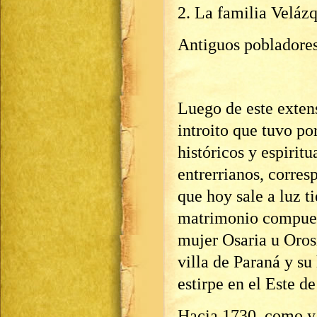
2. La familia Veláz
Antiguos pobladores
Luego de este extens
introito que tuvo po
históricos y espiritu
entrerrianos, corres
que hoy sale a luz t
matrimonio compues
mujer Osaria u Oros
villa de Paraná y su
estirpe en el Este d
Hacia 1730, como ya