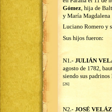
en Paraná el 11 de
Gómez
, hija de Ba
y María Magdalena R
Luciano Romero y s
Sus hijos fueron:
N1.-
JULIÁN VE
agosto de 1782, bau
siendo sus padrinos
[26]
N2.-
JOSÉ VELÁ