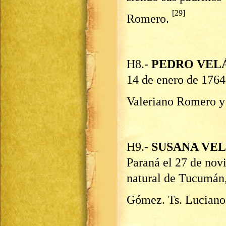
[29]
Romero.
H8.-
PEDRO VEL
14 de enero de 1764
Valeriano Romero y
H9.-
SUSANA VE
Paraná el 27 de no
natural de Tucumán,
Gómez. Ts. Lucian