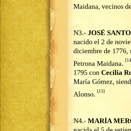
Maidana, vecinos de
N3.-
JOSÉ SANT
nacido el 2 de novi
diciembre de 1776, 
[14
Petrona Maidana.
1795 con
Cecilia R
María Gómez, siendo
[15]
Alonso.
N4.-
MARÍA MER
nacida el 5 de setie