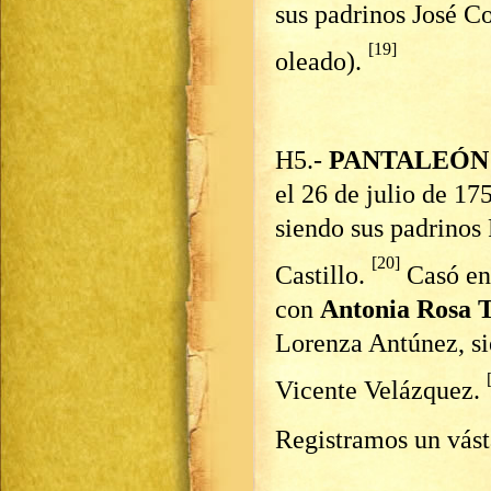
sus padrinos José C
[19]
oleado).
H5.-
PANTALEÓN
el 26 de julio de 17
siendo sus padrinos
[20]
Castillo.
Casó en
con
Antonia Rosa 
Lorenza Antúnez, si
Vicente Velázquez.
Registramos un vást