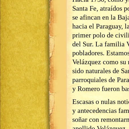
Santa Fe, atraídos po
se afincan en la Baj
hacia el Paraguay, l
primer polo de civil
del Sur. La familia 
pobladores. Estamo
Velázquez como su m
sido naturales de Sa
parroquiales de Par
y Romero fueron bas
Escasas o nulas not
y antecedencias fami
soñar con remontarno
apellido Velázquez, 