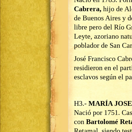
Cabrera,
hijo de A
de Buenos Aires y d
libre pero del Río G
Leyte, azoriano natu
poblador de San Car
José Francisco Cabr
residieron en el par
esclavos según el p
H3.-
MARÍA JOS
Nació por 1751. Cas
con
Bartolomé Ret
Retamal, siendo test