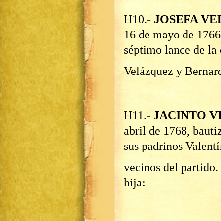
H10.-
JOSEFA V
16 de mayo de 1766, 
séptimo lance de la 
Velázquez y Bernar
H11.-
JACINTO 
abril de 1768, bauti
sus padrinos Valent
vecinos del partido.
hija: