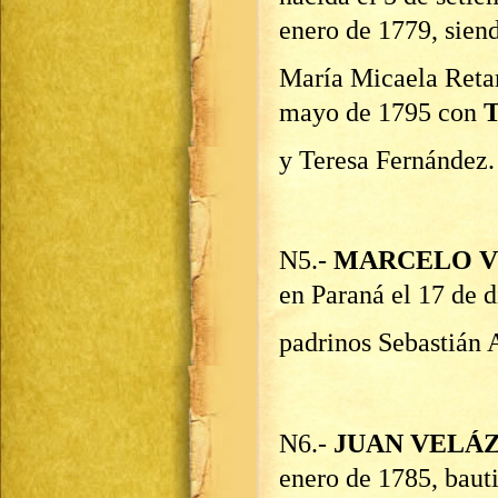
enero de 1779, sien
María Micaela Ret
mayo de 1795 con
T
y Teresa Fernández
N5.-
MARCELO V
en Paraná el 17 de 
padrinos Sebastián 
N6.-
JUAN VELÁ
enero de 1785, baut