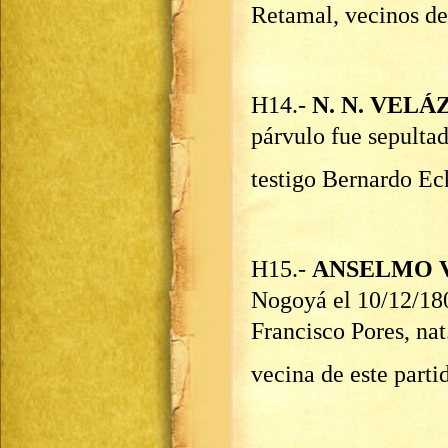
Retamal, vecinos de
H14.-
N. N. VEL
párvulo fue sepulta
testigo Bernardo E
H15.-
ANSELMO 
Nogoyá el 10/12/1
Francisco Pores, nat
vecina de este parti