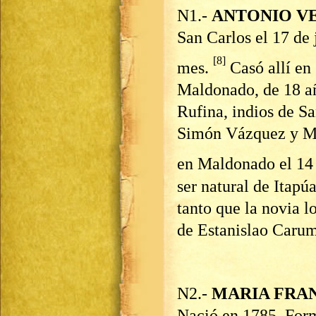
N1.-
ANTONIO V
San Carlos el 17 de 
[8]
mes.
Casó allí en
Maldonado, de 18 a
Rufina, indios de Sa
Simón Vázquez y Ma
en Maldonado el 14
ser natural de Itap
tanto que la novia l
de Estanislao Caru
N2.-
MARIA FRA
Nació en 1785. For