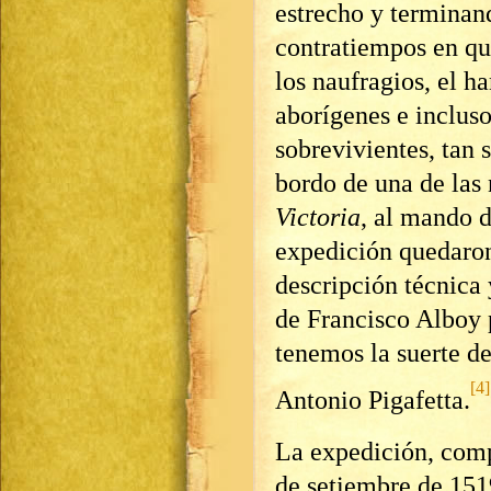
estrecho y terminand
contratiempos en qu
los naufragios, el h
aborígenes e incluso
sobrevivientes, tan s
bordo de una de las 
Victoria
, al mando 
expedición quedaron 
descripción técnica
de Francisco Alboy p
tenemos la suerte de
[4]
Antonio Pigafetta.
La expedición, comp
de setiembre de 1519