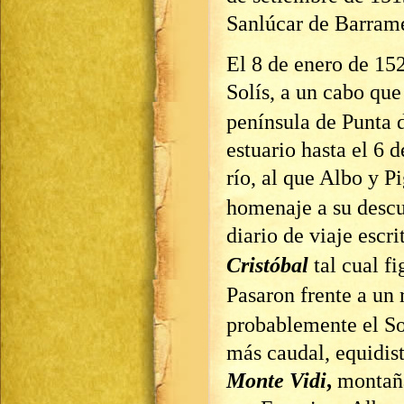
Sanlúcar de Barram
El 8 de enero de 152
Solís, a un cabo qu
península de Punta 
estuario hasta el 6 
río, al que Albo y P
homenaje a su descub
diario de viaje escr
Cristóbal
tal cual f
Pasaron frente a un
probablemente el So
más caudal, equidist
Monte Vidi
,
montaña