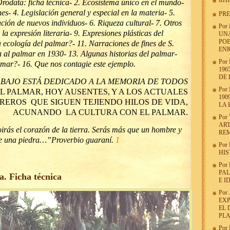
RHR
Orodata: ficha técnica- 2. Ecosistema único en el mundo-
nes- 4. Legislación general y especial en la materia- 5.
PRE
ión de nuevos individuos- 6. Riqueza cultural- 7. Otros
Por
la expresión literaria- 9. Expresiones plásticas del
UNA
POE
 ecología del palmar?- 11. Narraciones de fines de S.
ENR
a al palmar en 1930- 13. Algunas historias del palmar-
Por
lmar?- 16. Que nos contagie este ejemplo.
196
DE 
ABAJO ESTÁ DEDICADO A LA MEMORIA DE TODOS
Por
 PALMAR, HOY AUSENTES, Y A LOS ACTUALES
190
REROS QUE SIGUEN TEJIENDO HILOS DE VIDA,
LA 
ACUNANDO LA CULTURA CON EL PALMAR.
Por
ART
 oirás el corazón de la tierra. Serás más que un hombre y
RE
e una piedra…”Proverbio guaraní.
1
Por
HIS
Por
PA
. Ficha técnica
E I
Por
EXP
EL 
PL
Por