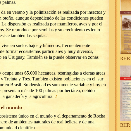
es palmas.
 da en verano y la polinización es realizada por insectos y
en otoño, aunque dependiendo de las condiciones pueden
. La dispersión es realizada por mamíferos, aves y por el
s. Se reproduce por semillas y su crecimiento es lento.
esiste también las sequías.
 vive en suelos bajos y húmedos, frecuentemente
de formar ecosistemas particulares y muy diversos,
 en Uruguay. También se la puede observar en zonas
RHR 
a unas 65.000 hectáreas, restringidas a ciertas áreas
y Treinta y Tres. También existen poblaciones en el sur
ur en Brasil. Su densidad es sumamente variable y hoy en
e presentan más de 100 palmas por hectárea, debido
la ganadería y la agricultura.
2
n el mundo
ecosistema único en el mundo y el departamento de Rocha
mero de ambientes naturales de real belleza y de una
RHR 
omunidad científica.