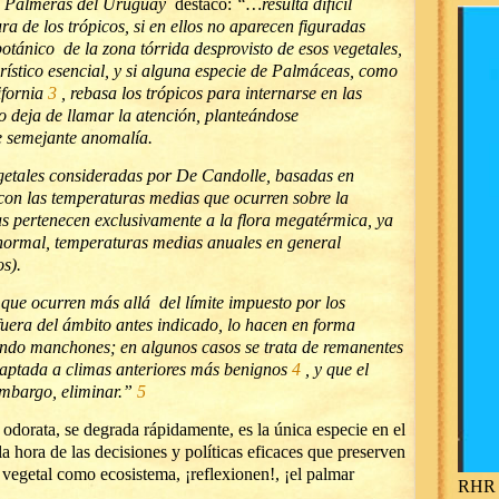
o
Palmeras del Uruguay
destacó:
“…resulta difícil
a de los trópicos, si en ellos no aparecen figuradas
otánico de la zona tórrida desprovisto de esos vegetales,
orístico esencial, y si alguna especie de Palmáceas, como
ifornia
3
, rebasa los trópicos para internarse en las
o deja de llamar la atención, planteándose
e semejante anomalía.
getales consideradas por De Candolle, basadas en
s con las temperaturas medias que ocurren sobre la
ras pertenecen exclusivamente a la flora megatérmica, ya
 normal, temperaturas medias anuales en general
os).
 que ocurren más allá del límite impuesto por los
fuera del ámbito antes indicado, lo hacen en forma
ando manchones; en algunos casos se trata de remanentes
daptada a climas anteriores más benignos
4
, y que el
embargo, eliminar.”
5
odorata, se degrada rápidamente, es la única especie en el
 hora de las decisiones y políticas eficaces que preserven
 vegetal como ecosistema, ¡reflexionen!, ¡el palmar
RHR 