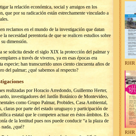
igar la relación económica, social y arraigos en los
ón, que por su radicación están estrechamente vinculado a
ales.
sten reclamos en el mundo de la investigación que datan
de la necesidad perentoria de que se realicen estudios sobre
 su dimensión.
se solicita desde el siglo XIX la protección del palmar y
emplares a través de viveros, ya en esas épocas era
RHR 
ta especie; han transcurrido unos ciento cincuenta años de
ioro del palmar; ¿qué sabemos al respecto?
stigaciones
ones realizadas por Horacio Arredondo, Guillermo Herter,
ardo, investigadores del Jardín Botánico de Montevideo,
mentales como Grupo Palmar, Probides, Casa Ambiental,
s, claras por parte del estado uruguayo y participación de
ntífica estatal que le competen actuar en éstos ámbitos. Es
nía de la lentitud pues nos puede conducir “a la plaza de
 nada, ¿qué?
RHR 