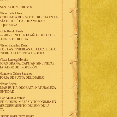
 - Nº 8
SENTACIÓN RHR Nº 8
Néstor de la Llana
 CIUDAD A DOS VOCES: ROCHA EN LA
SÍA DE JOSÉ CARDUZ VIERA Y
IQUE SILVA
Kidie Rótulo Féola
5 – 2015: CINCUENTA AÑOS DEL CLUB
LEONES DE ROCHA
Néstor Sabattino Dossi
9, DE LAS TINIEBLAS A LA LUZ: LLEGA
ENERGÍA ELÉCTRICA A ROCHA
Víctor Larrosa Moreira
IGAS GRAÑA: CAPITÁN SIN JINETAS,
MATADOR DE PROFESIÓN
Humberto Ochoa Sayanes
TORIA DE PUNTA DEL DIABLO
Néstor Rocha
LMAR BUTIÁ ODORATA: NATURALEZA
DENTIDAD
Juan Antonio Varese
EDICIONES, MAPAS Y TOPONIMIA EN
DESCUBRIMIENTO DEL RÍO DE LA
ATA
Enrique Javier Yarza Rovira