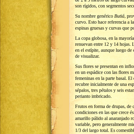
son rígidos, con segmentos sec
Su nombre genérico
Butiá
, pro
curvo. Esto hace referencia a la
espinas gruesas y curvas que po
La copa globosa, en la mayoría
renuevan entre 12 y 14 hojas. 
en el estípite, aunque luego de
de visualizar.
Sus flores se presentan en infl
en un espádice con las flores ma
femeninas en la parte basal. El
recubre inicialmente de una esp
sépalos, tres pétalos y seis es
perianto imbricado.
Frutos en forma de drupas, de c
condiciones en las que crece és
amarillo pálido al anaranjado 
variable, pero generalmente mi
1/3 del largo total. Es comestib