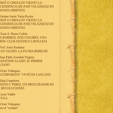
DIOS O CRIOLLOS VIEJOS? LA
CENDENCIA DE JOSÉ VELÁZQUEZ EN
BANDA ORIENTAL
Enrique Javier Yarza Rovira
DIOS O CRIOLLOS VIEJOS? LA
CENDENCIA DE JOSÉ VELÁZQUEZ EN
BANDA ORIENTAL
Oscar A. Bruno Cedrés
S BARRIOS, DOS COLORES, UNA
IÓN: CLUB ATLÉTICO LAVALLEJA
Prof. Jesús Perdomo
AS VALDÉS: LA PLUMA REBELDE
Juan Pablo Arnoletti Virginio
 ANTONIO LLADÓ: EL PRIMER
RUJANO
Víctor Velázquez
 CUMPARSITA” VIVIÓ EN LASCANO
Alejo Umpiérrez
ESTO F. PEREZ, UN PROCURADOR EN
S REVOLUCIONES
Lucas Valdés
 FUGA
Víctor Velázquez
uto al “reclame”