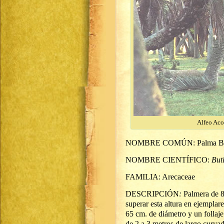
Alfeo Aco
NOMBRE COMÚN: Palma Bu
NOMBRE CIENTÍFICO:
But
FAMILIA: Arecaceae
DESCRIPCIÓN
:
Palmera de 8 
superar esta altura en ejemplar
65 cm. de diámetro y un follaj
de 2 a 3 metros de largo curvad