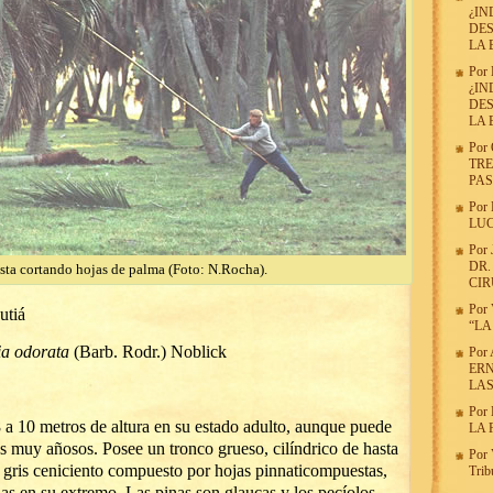
¿IN
DES
LA 
Por
¿IN
DES
LA 
Por
TRE
PAS
Por
LUC
Por
DR.
sta cortando hojas de palma (Foto: N.Rocha).
CI
Por
tiá
“LA
ia odorata
(Barb. Rodr.) Noblick
Por
ERN
LA
Por
a 10 metros de altura en su estado adulto, aunque puede
LA
es muy añosos. Posee un tronco grueso, cilíndrico de hasta
Por
e gris ceniciento compuesto por hojas pinnaticompuestas,
Trib
as en su extremo. Las pinas son glaucas y los pecíolos