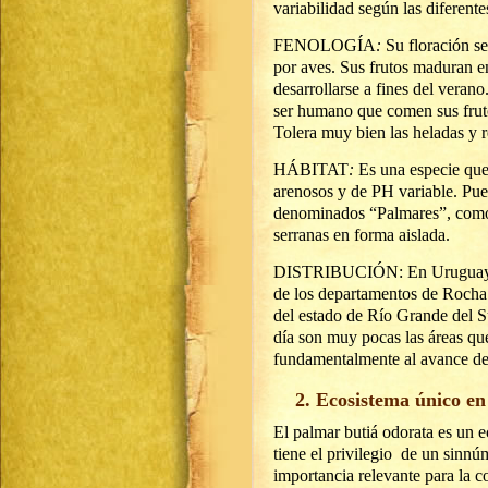
variabilidad según las diferent
FENOLOGÍA
:
Su floración se
por aves. Sus frutos maduran 
desarrollarse a fines del verano
ser humano que comen sus fruto
Tolera muy bien las heladas y r
HÁBITAT
:
Es una especie que
arenosos y de PH variable. Pue
denominados “Palmares”, como
serranas en forma aislada.
DISTRIBUCIÓN: En Uruguay ocup
de los departamentos de Rocha 
del estado de Río Grande del S
día son muy pocas las áreas qu
fundamentalmente al avance de 
2. Ecosistema único e
El palmar butiá odorata es un 
tiene el privilegio de un sinnú
importancia relevante para la c