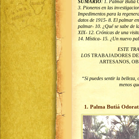
SUMARIO
: 1. Palmar Butiá 
3. Pioneros en las investigacio
Impedimentos para la regenerac
datos de 1915- 8. El palmar en 
palmar- 10. ¿Qué se sabe de la
XIX- 12. Crónicas de una visit
14. Mística- 15. ¿Un nuevo pa
ESTE TR
LOS
TRABAJADORES DEL
ARTESANOS, OB
“Si puedes sentir la belleza,
menos qu
1. Palma Butiá Odorata