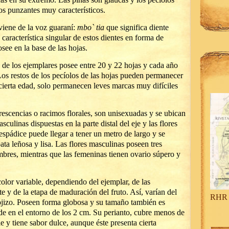
os punzantes muy característicos.
viene de la voz guaraní:
mbo` tia
que significa diente
 característica singular de estos dientes en forma de
see en la base de las hojas.
 de los ejemplares posee entre 20 y 22 hojas y cada año
Los restos de los pecíolos de las hojas pueden permanecer
 cierta edad, solo permanecen leves marcas muy difíciles
orescencias o racimos florales, son unisexuadas y se ubican
sculinas dispuestas en la parte distal del eje y las flores
 espádice puede llegar a tener un metro de largo y se
ata leñosa y lisa. Las flores masculinas poseen tres
tambres, mientras que las femeninas tienen ovario súpero y
olor variable, dependiendo del ejemplar, de las
te y de la etapa de maduración del fruto. Así, varían del
RHR 
rojizo. Poseen forma globosa y su tamaño también es
de en el entorno de los 2 cm. Su perianto, cubre menos de
le y tiene sabor dulce, aunque éste presenta cierta