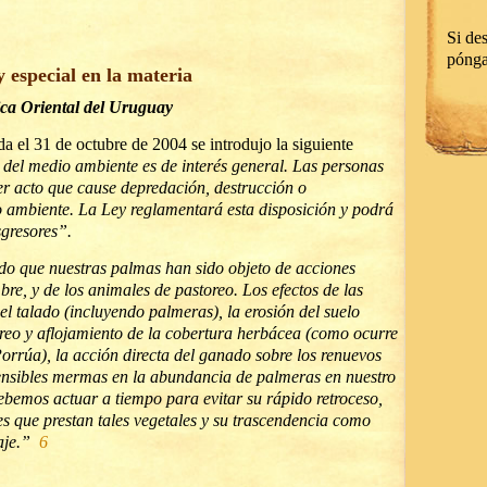
Si des
póng
y especial en la materia
ica Oriental del Uruguay
a el 31 de octubre de 2004 se introdujo la siguiente
 del medio ambiente es de interés general. Las personas
r acto que cause depredación, destrucción o
 ambiente. La Ley reglamentará esta disposición y podrá
sgresores”.
do que nuestras palmas han sido objeto de acciones
re, y de los animales de pastoreo. Los efectos de las
 talado (incluyendo palmeras), la erosión del suelo
reo y aflojamiento de la cobertura herbácea (como ocurre
orrúa), la acción directa del ganado sobre los renuevos
nsibles mermas en la abundancia de palmeras en nuestro
bemos actuar a tiempo para evitar su rápido retroceso,
es que prestan tales vegetales y su trascendencia como
saje.”
6