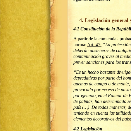
4. Legislación general 
4.1 Constitución de la Repúbl
A partir de la enmienda aprobad
norma:
Art. 47:
“La protección
deberán abstenerse de cualquie
contaminación graves al medio
prever sanciones para los tran
“Es un hecho bastante divulga
depredativas por parte del homb
quemas de campo o de monte, el
provocada por exceso de pasto
por ejemplo, en el Palmar de P
de palmas, han determinado se
país (…) De todas maneras, de
teniendo en cuenta las utilidad
elementos decorativos del pai
4.2 Legislación