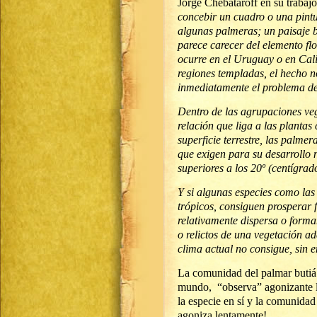
Jorge Chebataroff en su trabaj
concebir un cuadro o una pintur
algunas palmeras; un paisaje b
parece carecer del elemento fl
ocurre en el Uruguay o en Cal
regiones templadas, el hecho n
inmediatamente el problema d
Dentro de las agrupaciones ve
relación que liga a las planta
superficie terrestre, las palme
que exigen para su desarrollo
superiores a los 20º (centígrad
Y si algunas especies como las
trópicos, consiguen prosperar 
relativamente dispersa o form
o relictos de una vegetación a
clima actual no consigue, sin 
La comunidad del palmar butiá 
mundo, “observa” agonizante la
la especie en sí y la comunidad
agoniza lentamente!