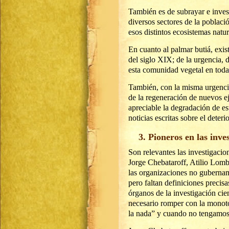
También es de subrayar e invest
diversos sectores de la poblaci
esos distintos ecosistemas natur
En cuanto al palmar butiá, exi
del siglo XIX; de la urgencia, 
esta comunidad vegetal en toda
También, con la misma urgencia 
de la regeneración de nuevos ej
apreciable la degradación de es
noticias escritas sobre el deter
3. Pioneros en las inve
Son relevantes las investigaci
Jorge Chebataroff, Atilio Lomb
las organizaciones no guberna
pero faltan definiciones precisa
órganos de la investigación cie
necesario romper con la monoto
la nada” y cuando no tengamos