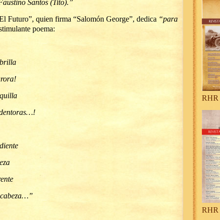
austino Santos (Tito).”
El Futuro”, quien firma “Salomón George”, dedica
“para
estimulante poema:
brilla
urora!
quilla
RHR 
redentoras…!
rdiente
leza
rente
u cabeza…”
RHR 