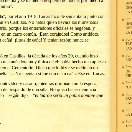
ía de día y se mantenía despierto de noche, por miedo a
¿IN
l humo”.
DES
LA 
la”, por el año 1918, Lucas hizo de samaritano junto con
Por
uí en Castillos. No había quien llevara los numerosos
¿IN
erio, porque los enterradores oficiales se negaban, y
DES
LA 
an en un carro común. ¡Eran corajudos! Como antídoto,
caña!, ¡litros de caña! Y tenían razón: nunca se
Por
TRE
PAS
ó en Castillos, la década de los años 20, cuando hizo
Por
LUC
 una anécdota muy típica de él: había hecho una apuesta
Por
 en el Cementerio. Dicen que lo hizo: se metió en un
DR.
uelta”… No cuentan si fue con o sin caña. Ese era Lucas.
CI
Por
ntevideo y casado, mientras dormían con la esposa,
“LA
co del respaldo de una silla. No quiso hacer denuncia
Por
ndo – según dijo –
“el ladrón sería un pobre hombre que
ERN
LA
Por
LA
…
Por
Trib