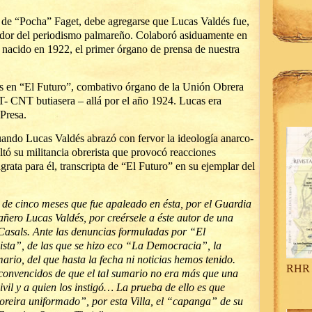
 de “Pocha” Faget, debe agregarse que Lucas Valdés fue,
ador del periodismo palmareño. Colaboró asiduamente en
, nacido en 1922, el primer órgano de prensa de nuestra
 en “El Futuro”, combativo órgano de la Unión Obrera
IT- CNT butiasera – allá por el año 1924. Lucas era
Presa.
ando Lucas Valdés abrazó con fervor la ideología anarco-
ultó su militancia obrerista que provocó reacciones
grata para él, transcripta de “El Futuro” en su ejemplar del
de cinco meses que fue apaleado en ésta, por el Guardia
añero Lucas Valdés, por creérsele a éste autor de una
Casals. Ante las denuncias formuladas por “El
sta”, de las que se hizo eco “La Democracia”, la
ario, del que hasta la fecha ni noticias hemos tenido.
RHR 
onvencidos de que el tal sumario no era más que una
vil y a quien los instigó… La prueba de ello es que
oreira uniformado”, por esta Villa, el “capanga” de su