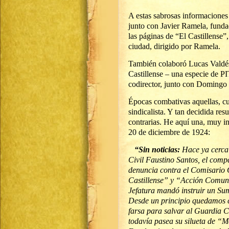
A estas sabrosas informaciones
junto con Javier Ramela, fund
las páginas de “El Castillense”
ciudad, dirigido por Ramela.
También colaboró Lucas Valdés
Castillense – una especie de P
codirector, junto con Domingo 
Épocas combativas aquellas, cu
sindicalista. Y tan decidida res
contrarias. He aquí una, muy in
20 de diciembre de 1924:
“Sin noticias:
Hace ya cerca 
Civil Faustino Santos, el comp
denuncia contra el Comisario 
Castillense” y “Acción Comuni
Jefatura mandó instruir un Sum
Desde un principio quedamos c
farsa para salvar al Guardia Ci
todavía pasea su silueta de “M