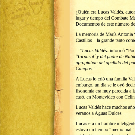
¿Quién era Lucas Valdés, auto
lugar y tiempo del Combate Mat
Documentos de este número de
La memoria de María Antonia “P
Castillos – la grande tanto com
“Lucas Valdés-
informó “Poc
´Tornasol´ y del padre de Nubi
apropiaban del apellido del pa
Campos.”
A Lucas lo crió una familia Val
embargo, un día se le oyó decir
fisonomía era muy parecida a l
casó, en Montevideo con Celina
Lucas Valdés hace muchos años 
veranos a Aguas Dulces.
Lucas era un hombre inteligente
estuvo un tiempo “medio mal” d