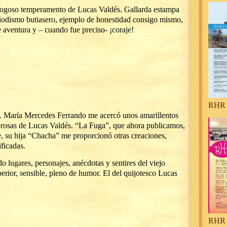
 fogoso temperamento de Lucas Valdés. Gallarda estampa
iodismo butiasero, ejemplo de honestidad consigo mismo,
e aventura y – cuando fue preciso- ¡coraje!
RHR 
f. María Mercedes Ferrando me acercó unos amarillentos
prosas de Lucas Valdés. “La Fuga”, que ahora publicamos,
e, su hija “Chacha” me proporcionó otras creaciones,
ificadas.
o lugares, personajes, anécdotas y sentires del viejo
uperior, sensible, pleno de humor. El del quijotesco Lucas
RHR 