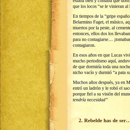
estaba bien y contaba que dorm
que los locos “se le vinieran a
En tiempos de la “gripe españo
Belarmino Faget, el músico, aq
muertos por la peste, al cement
entonces, ellos dos los llevab
para no contagiarse… ¡tomaban 
contagiaron.
En esos años en que Lucas vivi
mucho periodismo aquí, anduvo
de que dormiría toda una noche
nicho vacío y durmió “a pata s
Muchos años después, ya en Mo
entró un ladrón y le robó el sa
porque fiel a su visión del mu
tendría necesidad”
2. Rebelde has de ser