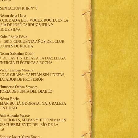
 - Nº 8
SENTACIÓN RHR Nº 8
Néstor de la Llana
 CIUDAD A DOS VOCES: ROCHA EN LA
SÍA DE JOSÉ CARDUZ VIERA Y
IQUE SILVA
Kidie Rótulo Féola
5 – 2015: CINCUENTA AÑOS DEL CLUB
LEONES DE ROCHA
Néstor Sabattino Dossi
9, DE LAS TINIEBLAS A LA LUZ: LLEGA
ENERGÍA ELÉCTRICA A ROCHA
Víctor Larrosa Moreira
IGAS GRAÑA: CAPITÁN SIN JINETAS,
MATADOR DE PROFESIÓN
Humberto Ochoa Sayanes
TORIA DE PUNTA DEL DIABLO
Néstor Rocha
LMAR BUTIÁ ODORATA: NATURALEZA
DENTIDAD
Juan Antonio Varese
EDICIONES, MAPAS Y TOPONIMIA EN
DESCUBRIMIENTO DEL RÍO DE LA
ATA
Enrique Javier Yarza Rovira