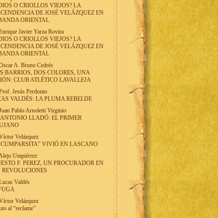
DIOS O CRIOLLOS VIEJOS? LA
CENDENCIA DE JOSÉ VELÁZQUEZ EN
BANDA ORIENTAL
Enrique Javier Yarza Rovira
DIOS O CRIOLLOS VIEJOS? LA
CENDENCIA DE JOSÉ VELÁZQUEZ EN
BANDA ORIENTAL
Oscar A. Bruno Cedrés
S BARRIOS, DOS COLORES, UNA
IÓN: CLUB ATLÉTICO LAVALLEJA
Prof. Jesús Perdomo
AS VALDÉS: LA PLUMA REBELDE
Juan Pablo Arnoletti Virginio
 ANTONIO LLADÓ: EL PRIMER
RUJANO
Víctor Velázquez
 CUMPARSITA” VIVIÓ EN LASCANO
Alejo Umpiérrez
ESTO F. PEREZ, UN PROCURADOR EN
S REVOLUCIONES
Lucas Valdés
 FUGA
Víctor Velázquez
uto al “reclame”