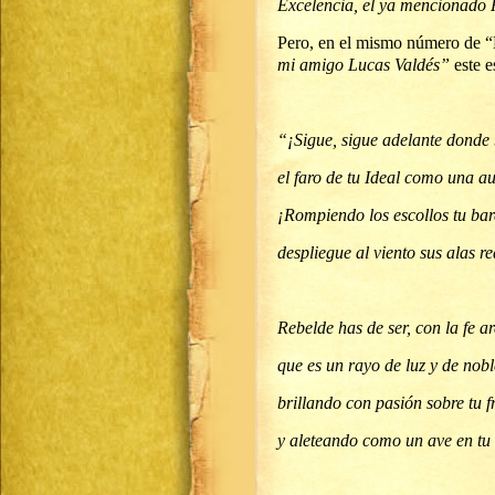
Excelencia, el ya mencionado F
Pero, en el mismo número de “
mi amigo Lucas Valdés”
este 
“¡Sigue, sigue adelante donde 
el faro de tu Ideal como una a
¡Rompiendo los escollos tu bar
despliegue al viento sus alas 
Rebelde has de ser, con la fe a
que es un rayo de luz y de nob
brillando con pasión sobre tu f
y aleteando como un ave en t