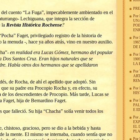
RHR
PRE
r del cuento “La Fuga”, impecablemente ambientado en el
Por
urrango- Lechiguana, que integra la sección de
UNA
 la
Revista Histórica Rochense
?
POE
ENR
ocha” Faget, privilegiado registro de la historia de
Por
o la menuda -, hace ya años atrás, vino en nuestro auxilio.
196
DE 
ha”-
en realidad era Lucas Gómez, hermano del popular
Por
a Dos Santos Cruz. Eran hijos naturales que se
190
LA 
dre. Había otros dos hermanos que se apellidaron
Por
ART
RE
dés, de Rocha, de ahí el apellido que adoptó. Sin
 que su padre era Procopio Rocha y, en efecto, su
Por
HIS
a de los descendientes de Procopio. Más tarde, Lucas se
 Faget, hija de Bernardino Faget.
Por
PA
E I
que falleció. Su hija “Chacha” solía venir todos los
Por
EXP
EL 
, chistoso, gracioso, pero se dio a la bebida y hasta
PL
e la mente. El mismo se internaba, cuando sentía que no
Por