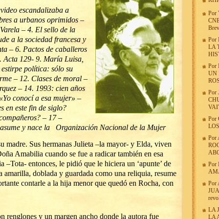
RHR
video escandalizaba a
Por
ibres a urbanos oprimidos –
CNE
Brev
Varela – 4.
E
l sello de la
de a la sociedad francesa y
Por
LA 
a – 6. Pactos de caballeros
HIS
. Acta 129- 9. María Luisa,
Por
estirpe política: sólo su
UN
firme – 12. Clases de moral –
ROS
quez – 14. 1993: cien años
Por
 «Yo conocí a esa mujer» –
CHU
 en este fin de siglo?
VA
 compañeros? – 17 –
Por
LOS
 asume y nace la Organización Nacional de la Mujer
Por
su madre. Sus hermanas Julieta –la mayor- y Elda, viven
ROC
AB
ña Amabilia cuando se fue a radicar también en esa
lia –Tota- entonces, le pidió que le hiciera un ‘apunte’ de
Por
AMA
ya amarilla, doblada y guardada como una reliquia, resume
ortante contarle a la hija menor que quedó en Rocha, con
Por
JUAN
revo
LA 
on renglones y un margen ancho donde la autora fue
LA 