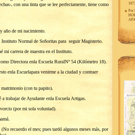
197
chas-, con una tinta que se lee perfectamente, tiene como
Por
HO
APA
y año de mi nacimiento.
 Instituto Normal de Señoritas para seguir Magisterio.
mi carrera de maestra en el Instituto.
como Directora enla Escuela RuralNº 54 (Kilómetro 18).
to enla Escuelapara venirme a la ciudad y contraer
 matrimonio (con tu papito).
a trabajar de Ayudante enla Escuela Artigas.
ivorcio (por mi sola voluntad).
mamá.
 (No recuerdo el mes; pues tardó algunos meses más, por