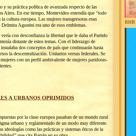
 y su práctica política de avanzada respecto de las
os Aires. En ese tiempo, Montevideo entendía que “todo
 la cultura europea. Las mujeres transgresoras eran
RHR 
e Delmira Agustini era uno de esos emblemas.
vería con desconfianza la libertad que le daba el Partido
tenía distante de estos temas. Con el liderazgo de
 instalaba dos conceptos de país que continuarán hasta
rsos la descentralización. Unitarios versus federales. Se
s mujeres con un perfil ambivalente de mujeres paridoras-
ientes.
RES A URBANOS OPRIMIDOS
impuestas por la clase europea pasaban de un mundo rural
digma urbano y reglamentado de un modo muy diferente.
as ideologías como las prácticas y sistemas éticos de la
ibilidad”
que cita Barrán en su obra.