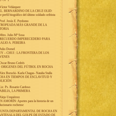
 - Nº 1
Víctor Velázquez
L. BERNARDINO DE LA CRUZ OLID:
e perfil biográfico del último soldado oribista
Prof. Jesús E. Perdomo
TROPEADA MÁS GRANDE DE LA
TORIA
Mtro. Julio Mª Sosa
 RECUERDO IMPERECEDERO PARA
ALIO A. PEREIRA
Julio Dornel
Y – CHUI : LA FRONTERA DE LOS
IVENES
Oscar Bruno Cedrés
 ORIGENES DEL FÚTBOL EN ROCHA
Alex Borucki
-
Karla Chagas
-
Natalia Stalla
HA EN TIEMPOS DE ESCLAVITUD Y
OLICIÓN
Lic. Ps. Rosario Cardoso
BILIA, LA PRIMERA
Alejo Umpiérrez
 AMORÍN: Aportes para la historia de un
lucionario rochense
JUNTA DEPARTAMENTAL DE ROCHA EN
ANTESALA DEL GOLPE DE ESTADO DE