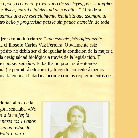
no por lo racional y avanzado de sus leyes, por su amplio
gor físico, moral e intelectual de sus hijos.”
Otra de sus
amos una ley esencialmente feminista que asombre al
o bello y progresista país la simpática atención de toda
jeres como inferiores:
“una especie fisiológicamente
ría el filósofo Carlos Vaz Ferreira. Obviamente este
ósito no debía ser el de igualar la condición de la mujer a
a desigualdad biológica a través de la legislación. El
de compensación»
. El batllismo procurará entonces
uirá (le permitirá educarse) y luego le concederá ciertos
ormarla en una ciudadana acorde con los requerimientos de
ferían al rol de la
oni señalaba:
«No
 a la mujer, la
e hasta los 14 años
con un reducido
lvidará para