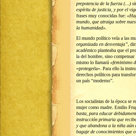
prepotencia de la fuerza (…) si
espíritu de justicia, y por el vi
frases muy conocidas fue:
«Hag
mundo, que atraiga sobre nuestr
la humanidad»
.
El mundo político veía a las mu
organizada en desventaja”
, di
académico planteaba que el prop
la del hombre, sino compensar l
mismo lo llamará
«feminismo 
«protegerla». Para ello la instr
derechos políticos para transf
un país “moderno”.
Los socialistas de la época se re
mujer como madre. Emilio Frug
basta, para educar debidamente
instrucción primaria que recib
y que abandona a la niña aún 
bagaje de conocimientos que o