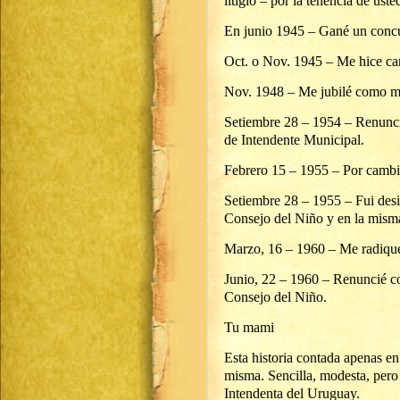
litigio – por la tenencia de uste
En junio 1945 – Gané un concur
Oct. o Nov. 1945 – Me hice car
Nov. 1948 – Me jubilé como mae
Setiembre 28 – 1954 – Renuncié
de Intendente Municipal.
Febrero 15 – 1955 – Por cambio
Setiembre 28 – 1955 – Fui desi
Consejo del Niño y en la mism
Marzo, 16 – 1960 – Me radiqué
Junio, 22 – 1960 – Renuncié c
Consejo del Niño.
Tu mami
Esta historia contada apenas en 
misma. Sencilla, modesta, pero 
Intendenta del Uruguay.