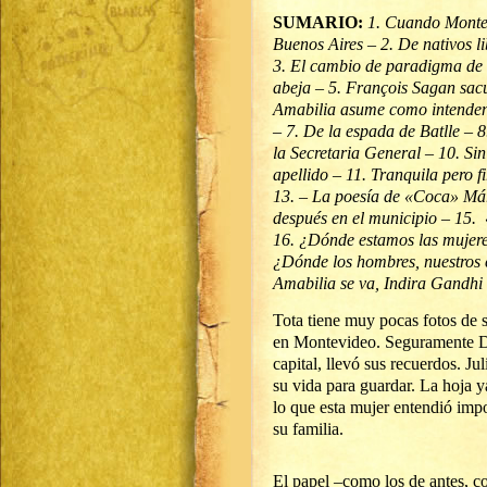
SUMARIO:
1. Cuando Monte
Buenos Aires – 2. De nativos l
3. El cambio de paradigma de 
abeja – 5. François Sagan sacu
Amabilia asume como intendent
– 7. De la espada de Batlle – 8
la Secretaria General – 10. Sin 
apellido – 11. Tranquila pero 
13. – La poesía de «Coca» Már
después en el municipio – 15.
16. ¿Dónde estamos las mujeres
¿Dónde los hombres, nuestros
Amabilia se va, Indira Gandhi
Tota tiene muy pocas fotos de 
en Montevideo. Seguramente Do
capital, llevó sus recuerdos. Ju
su vida para guardar. La hoja 
lo que esta mujer entendió imp
su familia.
El papel –como los de antes, c