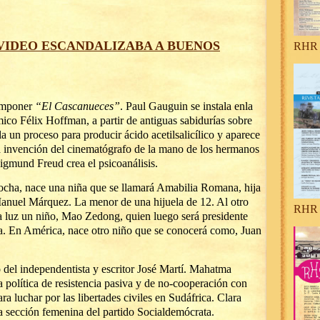
IDEO ESCANDALIZABA A BUENOS
RHR 
omponer
“El Cascanueces”
. Paul Gauguin se instala enla
ico Félix Hoffman, a partir de antiguas sabidurías sobre
la un proceso para producir ácido acetilsalicílico y aparece
 la invención del cinematógrafo de la mano de los hermanos
igmund Freud crea el psicoanálisis.
ocha, nace una niña que se llamará Amabilia Romana, hija
anuel Márquez. La menor de una hijuela de 12. Al otro
RHR 
a luz un niño, Mao Zedong, quien luego será presidente
a. En América, nace otro niño que se conocerá como, Juan
 del independentista y escritor José Martí. Mahatma
 política de resistencia pasiva y de no-cooperación con
a luchar por las libertades civiles en Sudáfrica. Clara
a sección femenina del partido Socialdemócrata.