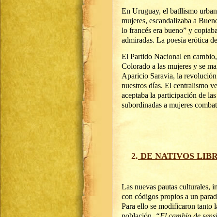
En Uruguay, el batllismo urbano
mujeres, escandalizaba a Buen
lo francés era bueno” y copiaba
admiradas. La poesía erótica d
El Partido Nacional en cambio, 
Colorado a las mujeres y se man
Aparicio Saravia, la revolución
nuestros días. El centralismo ve
aceptaba la participación de la
subordinadas a mujeres combat
2
.
DE NATIVOS LIB
Las nuevas pautas culturales, 
con códigos propios a un para
Para ello se modificaron tanto l
población.
“El cambio de sens