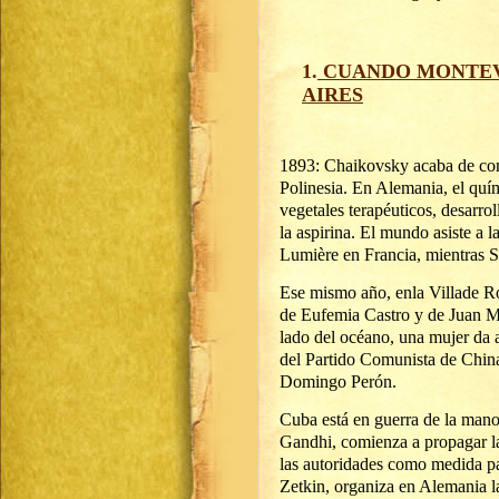
1.
CUANDO MONTEV
AIRES
1893: Chaikovsky acaba de c
Polinesia. En Alemania, el quím
vegetales terapéuticos, desarrol
la aspirina. El mundo asiste a
Lumière en Francia, mientras S
Ese mismo año, enla Villade R
de Eufemia Castro y de Juan M
lado del océano, una mujer da 
del Partido Comunista de Chin
Domingo Perón.
Cuba está en guerra de la mano
Gandhi, comienza a propagar la
las autoridades como medida par
Zetkin, organiza en Alemania l