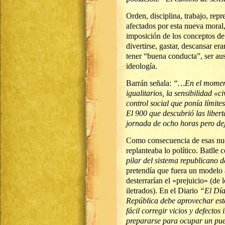
Orden, disciplina, trabajo, rep
afectados por esta nueva moral,
imposición de los conceptos de
divertirse, gastar, descansar er
tener “buena conducta”, ser aus
ideología.
Barrán señala:
“…En el momento 
igualitarios, la sensibilidad «
control social que ponía límites
El 900 que descubrió las libert
jornada de ocho horas pero dej
Como consecuencia de esas nu
replanteaba lo político. Batlle
pilar del sistema republicano 
pretendía que fuera un modelo 
desterrarían el «prejuicio» (de 
iletrados). En el Diario
“El Dí
República debe aprovechar esto
fácil corregir vicios y defectos
prepararse para ocupar un puest