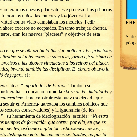
resión eran los nuevos pilares de este proceso. Los primeros
 fueron los niños, las mujeres y los jóvenes. La
 virtud contra vicio cambiaban los modelos. Pedir,
RHR 
an ahora excesos no aceptados. En tanto trabajar, ahorrar,
teros, eran los nuevos “placeres” y objetivos de esta
Si des
póng
en que se afianzaba la libertad política y los principios
civilizada» actuaba como su subsuelo, forma eficacísima de
 precisos a las utopías vinculadas a los reinos del placer.
ades, inventó también las disciplinas. El obrero obtuvo la
ó de jugar.»
(1)
evas ideas
“importadas de Europa”
también se
 consideraba la educación como la
«base de la ciudadanía y
democrático»
. Para construir esta nueva sociedad –que
a seguir en América- agregaba los cambios políticos que
los sectores conservadores) y la ignorancia (de los
a”
–su herramienta de ideologización- escribía:
“Nuestra
s tiempos de formación que corren por ella, en que es
 incipientes, así como implantar instituciones nuevas, y
o distinguido entre las naciones civilizadas, no por la