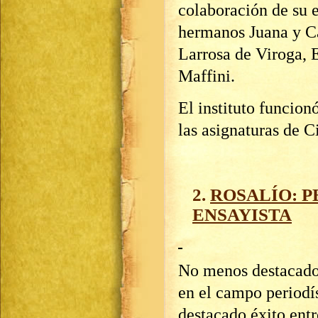
colaboración de su 
hermanos Juana y Ca
Larrosa de Viroga, 
Maffini.
El instituto funcion
las asignaturas de C
2.
ROSALÍO: P
ENSAYISTA
No menos destacados
en el campo periodís
destacado éxito entr