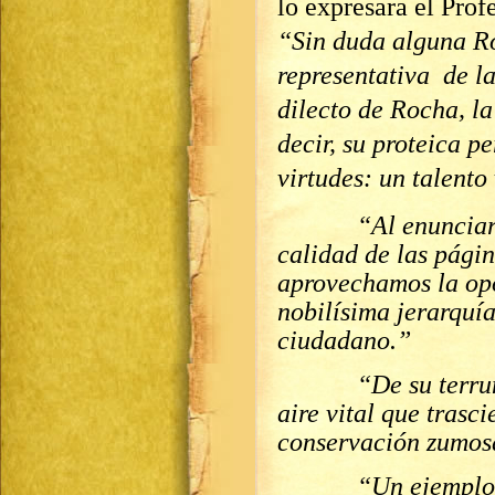
lo expresara el Pro
“Sin duda alguna Ro
representativa de la
dilecto de Rocha, la
decir, su proteica 
virtudes: un talento
“Al enunciar desd
calidad de las págin
aprovechamos la op
nobilísima jerarquía
ciudadano.”
“De su terruño c
aire vital que trasc
conservación zumosa
“Un ejemplo de a