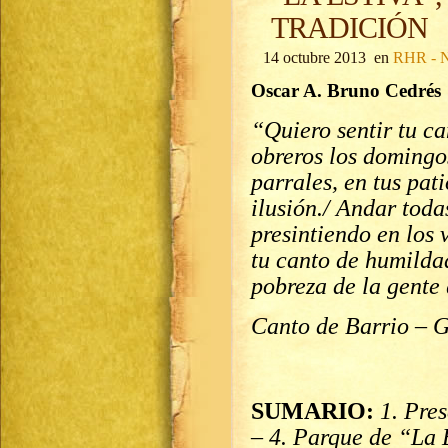
TRADICIÓN
14 octubre 2013 en
RHR - N
Oscar A. Bruno Cedrés
“Quiero sentir tu c
obreros los domingos
parrales, en tus pat
ilusión./ Andar toda
presintiendo en los v
tu canto de humildad
pobreza de la gente 
Canto de Barrio – G
SUMARIO:
1. Pre
– 4. Parque de “La 