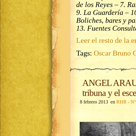
de los Reyes – 7. Ra
9. La Guardería – 10
Boliches, bares y p
13. Fuentes Consul
Leer el resto de la e
Tags:
Oscar Bruno 
ANGEL ARAUJO
tribuna y el esc
8 febrero 2013 en
RHR - Nº