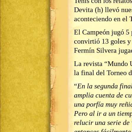
Tenis con los relato
Devita (h) llevó nue
aconteciendo en el 
El Campeón jugó 5 p
convirtió 13 goles y
Fermín Silvera juga
La revista “Mundo U
la final del Torneo d
“
En la segunda fina
amplia cuenta de cu
una porfía muy reñid
Pero al ir a un tie
relucir una serie d
entonces fácilmente