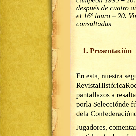
campeón 1990 – 18. 
después de cuatro a
el 16º lauro – 20. 
consultadas
1. Presentación
En esta, nuestra se
RevistaHistóricaRoc
pantallazos a resalt
porla Selecciónde f
dela Confederaciónd
Jugadores, comentari