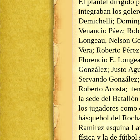
El plantel dirigido 
integraban los gole
Demichelli; Doming
Venancio Páez; Rob
Longeau, Nelson Go
Vera; Roberto Pérez
Florencio E. Longea
González; Justo Agu
Servando González; 
Roberto Acosta; te
la sede del Batalló
los jugadores como 
básquebol del Rocha
Ramírez esquina Lava
física y la de fútbol