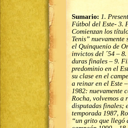
Sumario:
1. Presen
Fútbol del Este- 3. 
Comienzan los títul
Tenis” nuevamente 
el Quinquenio de Or
invictos del ´54 – 
duras finales – 9. F
predominio en el Es
su clase en el camp
a reinar en el Este 
1982: nuevamente ca
Rocha, volvemos a re
disputadas finales; 
temporada 1987, Ro
“un grito que llegó