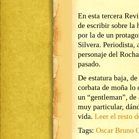
En esta tercera Rev
de escribir sobre la 
por la de un protago
Silvera. Periodista,
personaje del Rocha
pasado.
De estatura baja, de
corbata de moña lo q
un “gentleman”, de 
muy particular, dán
vida.
Leer el resto d
Tags:
Oscar Bruno 