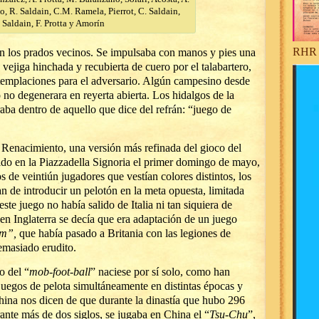
, R. Saldain, C.M. Ramela, Pierrot, C. Saldain,
 Saldain, F. Protta y Amorín
RHR 
n los prados vecinos. Se impulsaba con manos y pies una
 vejiga hinchada y recubierta de cuero por el talabartero,
ntemplaciones para el adversario. Algún campesino desde
o no degenerara en reyerta abierta. Los hidalgos de la
aba dentro de aquello que dice del refrán: “juego de
l Renacimiento, una versión más refinada del gioco del
cido en la Piazzadella Signoria el primer domingo de mayo,
s de veintiún jugadores que vestían colores distintos, los
an de introducir un pelotón en la meta opuesta, limitada
ste juego no había salido de Italia ni tan siquiera de
 en Inglaterra se decía que era adaptación de un juego
um”,
que había pasado a Britania con las legiones de
emasiado erudito.
o del “
mob-foot-ball
” naciese por sí solo, como han
uegos de pelota simultáneamente en distintas épocas y
China nos dicen de que durante la dinastía que hubo 296
ante más de dos siglos, se jugaba en China el “
Tsu-Chu
”,