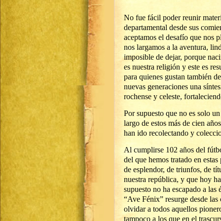
No fue fácil poder reunir materi
departamental desde sus comien
aceptamos el desafío que nos p
nos largamos a la aventura, lin
imposible de dejar, porque nac
es nuestra religión y este es r
para quienes gustan también de
nuevas generaciones una síntesi
rochense y celeste, fortalecien
Por supuesto que no es solo un 
largo de estos más de cien año
han ido recolectando y colecc
Al cumplirse 102 años del fútbo
del que hemos tratado en estas
de esplendor, de triunfos, de tí
nuestra república, y que hoy ha
supuesto no ha escapado a las 
“Ave Fénix” resurge desde las 
olvidar a todos aquellos pione
tampoco a los que en el trascur