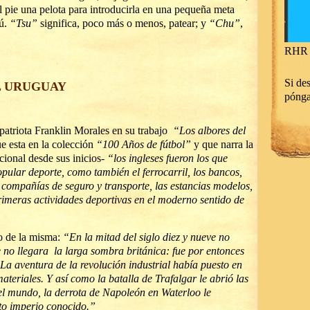
l pie una pelota para introducirla en una pequeña meta
bú.
“Tsu”
significa, poco más o menos, patear; y
“Chu”
,
RHR 
Si des
EL URUGUAY
póng
patriota Franklin Morales en su trabajo
“Los albores del
ue esta en la colección
“100 Años de fútbol”
y que narra la
cional desde sus inicios-
“los ingleses fueron los que
popular deporte, como también el ferrocarril, los bancos,
las compañías de seguro y transporte, las estancias modelos,
rimeras actividades deportivas en el moderno sentido de
o de la misma:
“En la mitad del siglo diez y nueve no
 no llegara la larga sombra británica: fue por entonces
 La aventura de la revolución industrial había puesto en
ateriales. Y así como la batalla de Trafalgar le abrió las
el mundo, la derrota de Napoleón en Waterloo le
sto imperio conocido.”