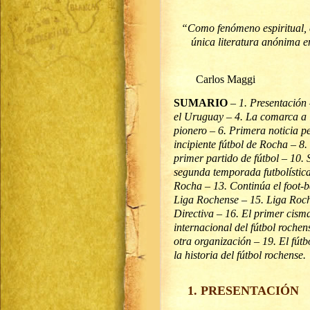
“Como fenómeno espiritual, e
única literatura anónima e
Carlos Maggi
SUMARIO
–
1. Presentación 
el Uruguay – 4. La comarca a la
pionero – 6. Primera noticia pe
incipiente fútbol de Rocha – 8.
primer partido de fútbol – 10. 
segunda temporada futbolística
Rocha – 13. Continúa el foot-b
Liga Rochense – 15. Liga Roch
Directiva – 16. El primer cisma
internacional del fútbol roche
otra organización – 19. El fút
la historia del fútbol rochense.
1. PRESENTACIÓN