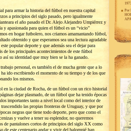
197
al para armar la historia del fútbol en nuestra capital
Por
HO
zos a principios del siglo pasado, pero igualmente
APA
lanteara el año pasado el Dr. Alejo Alejandro Umpiérrez y
da y apasionada para quien el fútbol es un “vicio”
imos en hogar futbolero, nos criamos amamantando fútbol,
esultado obtenido y que esperamos sea una lectura agradable
 este popular deporte y que además sea el dejar para
s de los principales acontecimientos de este fútbol
do así su identidad que muy bien se la ha ganado.
trabajo personal, es también el de mucha gente que a lo
s ha ido escribiendo el momento de su tiempo y de los que
ionando los mismos.
l en la ciudad de Rocha, de un fútbol con un rico historial
 páginas dejar plasmado, de un fútbol que ha tenido épocas
tulos importantes tanto a nivel local como del interior de
 trascendido las propias fronteras de Uruguay, y que por
épocas negras que tiene todo deporte, pero que como el
cenizas y vuelve a tener su esplendor, no queremos
ros de pantalones cortos de principios del siglo XX como
so de este centenario andar y vivir del balompié han