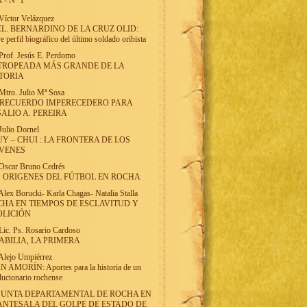
 - Nº 1
Víctor Velázquez
L. BERNARDINO DE LA CRUZ OLID:
e perfil biográfico del último soldado oribista
Prof. Jesús E. Perdomo
TROPEADA MÁS GRANDE DE LA
TORIA
Mtro. Julio Mª Sosa
 RECUERDO IMPERECEDERO PARA
ALIO A. PEREIRA
Julio Dornel
Y – CHUI : LA FRONTERA DE LOS
IVENES
Oscar Bruno Cedrés
 ORIGENES DEL FÚTBOL EN ROCHA
Alex Borucki
-
Karla Chagas
-
Natalia Stalla
HA EN TIEMPOS DE ESCLAVITUD Y
OLICIÓN
Lic. Ps. Rosario Cardoso
BILIA, LA PRIMERA
Alejo Umpiérrez
 AMORÍN: Aportes para la historia de un
lucionario rochense
JUNTA DEPARTAMENTAL DE ROCHA EN
ANTESALA DEL GOLPE DE ESTADO DE