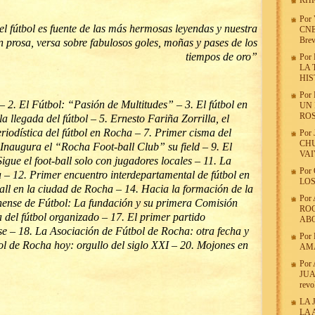
RHR
Por
l fútbol es fuente de las más hermosas leyendas y nuestra
CNE
Brev
n prosa, versa sobre fabulosos goles, moñas y pases de los
tiempos de oro”
Por
LA 
HIS
Por
– 2. El Fútbol: “Pasión de Multitudes” – 3. El fútbol en
UN
ROS
 llegada del fútbol – 5. Ernesto Fariña Zorrilla, el
riodística del fútbol en Rocha – 7. Primer cisma del
Por
CHU
 Inaugura el “Rocha Foot-ball Club” su field – 9. El
VA
Sigue el foot-ball solo con jugadores locales – 11. La
Por
 – 12. Primer encuentro interdepartamental de fútbol en
LOS
all en la ciudad de Rocha – 14. Hacia la formación de la
Por
ense de Fútbol: La fundación y su primera Comisión
ROC
 del fútbol organizado – 17. El primer partido
AB
nse – 18. La Asociación de Fútbol de Rocha: otra fecha y
Por
bol de Rocha hoy: orgullo del siglo XXI – 20. Mojones en
AMA
Por
JUAN
revo
LA 
LA 