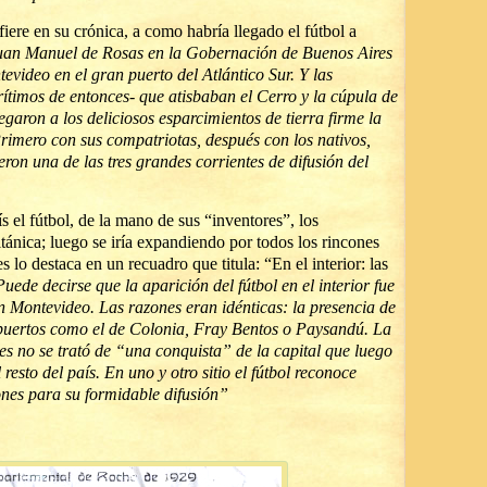
fiere en su crónica, a como habría llegado el fútbol a
Juan Manuel de Rosas en la Gobernación de Buenos Aires
evideo en el gran puerto del Atlántico Sur. Y las
timos de entonces- que atisbaban el Cerro y la cúpula de
regaron a los deliciosos esparcimientos de tierra firme la
Primero con sus compatriotas, después con los nativos,
eron una de las tres grandes corrientes de difusión del
s el fútbol, de la mano de sus “inventores”, los
tánica; luego se iría expandiendo por todos los rincones
lo destaca en un recuadro que titula: “En el interior: las
uede decirse que la aparición del fútbol en el interior fue
 Montevideo. Las razones eran idénticas: la presencia de
y puertos como el de Colonia, Fray Bentos o Paysandú. La
s no se trató de “una conquista” de la capital que luego
resto del país. En uno y otro sitio el fútbol reconoce
zones para su formidable difusión”