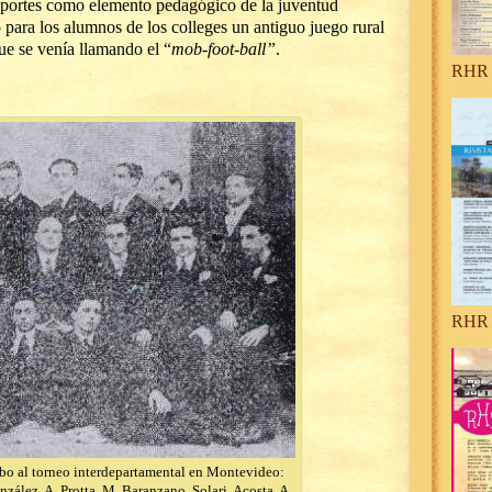
eportes como elemento pedagógico de la juventud
o para los alumnos de los colleges un antiguo juego rural
que se venía llamando el “
mob-foot-ball”
.
RHR 
RHR 
bo al torneo interdepartamental en Montevideo:
nzález, A. Protta, M. Baranzano, Solari, Acosta, A.