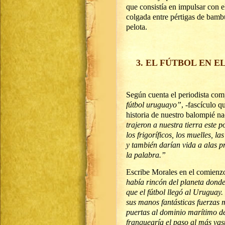
que consistía en impulsar con e
colgada entre pértigas de bam
pelota.
3. EL FÚTBOL EN 
Según cuenta el periodista com
fútbol uruguayo”
, -fascículo q
historia de nuestro balompié na
trajeron a nuestra tierra este 
los frigoríficos, los muelles, 
y también darían vida a alas p
la palabra.”
Escribe Morales en el comienz
había rincón del planeta donde
que el fútbol llegó al Uruguay.
sus manos fantásticas fuerzas m
puertas al dominio marítimo d
franquearía el paso al más va