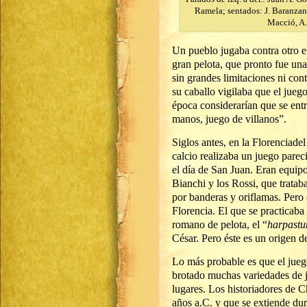
Ramela; sentados: J. Baranzano
Macció, A.
Un pueblo jugaba contra otro e
gran pelota, que pronto fue una
sin grandes limitaciones ni co
su caballo vigilaba que el jueg
época considerarían que se entr
manos, juego de villanos”.
Siglos antes, en la Florenciade
calcio realizaba un juego pare
el día de San Juan. Eran equipo
Bianchi y los Rossi, que tratab
por banderas y oriflamas. Pero e
Florencia. El que se practicaba
romano de pelota, el “
harpast
César. Pero éste es un origen d
Lo más probable es que el jueg
brotado muchas variedades de j
lugares. Los historiadores de 
años a.C. y que se extiende dur