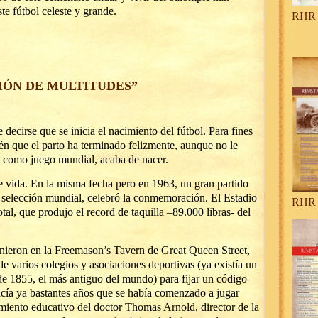
te fútbol celeste y grande.
RHR 
SIÓN DE MULTITUDES”
decirse que se inicia el nacimiento del fútbol. Para fines
én que el parto ha terminado felizmente, aunque no le
l, como juego mundial, acaba de nacer.
 vida. En la misma fecha pero en 1963, un gran partido
a selección mundial, celebró la conmemoración. El Estadio
RHR 
tal, que produjo el record de taquilla –89.000 libras- del
nieron en la Freemason’s Tavern de Great Queen Street,
de varios colegios y asociaciones deportivas (ya existía un
de 1855, el más antiguo del mundo) para fijar un código
acía ya bastantes años que se había comenzado a jugar
imiento educativo del doctor Thomas Arnold, director de la