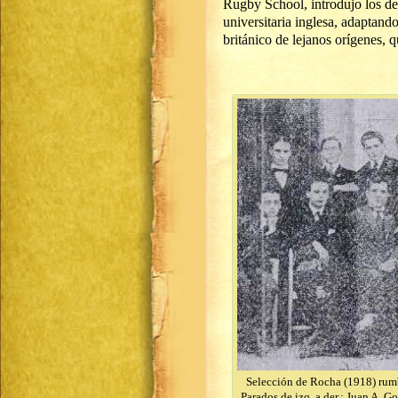
Rugby School, introdujo los d
universitaria inglesa, adaptand
británico de lejanos orígenes, 
Selección de Rocha (1918) rum
Parados de izq. a der.: Juan A. Go