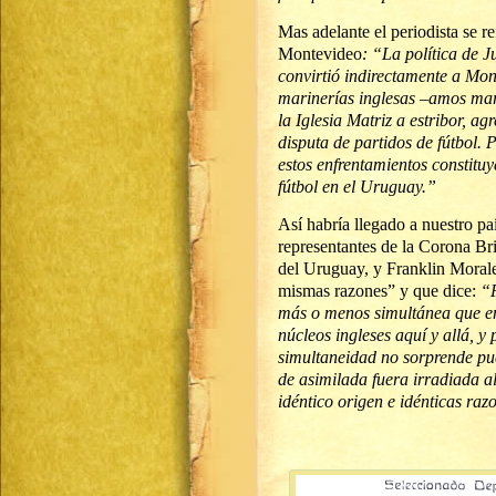
Mas adelante el periodista se re
Montevideo
: “La política de 
convirtió indirectamente a Mont
marinerías inglesas –amos marí
la Iglesia Matriz a estribor, ag
disputa de partidos de fútbol. 
estos enfrentamientos constituy
fútbol en el Uruguay.”
Así habría llegado a nuestro paí
representantes de la Corona Bri
del Uruguay, y Franklin Morales 
mismas razones” y que dice:
“P
más o menos simultánea que en
núcleos ingleses aquí y allá, 
simultaneidad no sorprende pue
de asimilada fuera irradiada al 
idéntico origen e idénticas ra