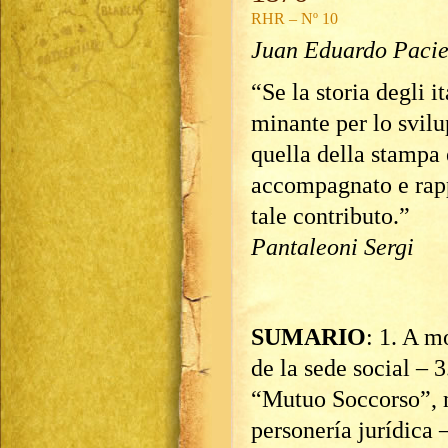
RHR – Nº 10
Juan Eduardo Pacie
“Se la storia degli i
minante per lo svilu
quella della stampa 
accompagnato e rapp
tale contributo.”
Pantaleoni Sergi
SUMARIO
: 1. A m
de la sede social – 3
“Mutuo Soccorso”, m
personería jurídica 