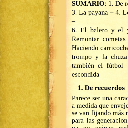
SUMARIO
: 1. De 
3. La payana – 4. Lo
–
6. El balero y el 
Remontar cometas 
Haciendo carricoche
trompo y la chuza
también el fútbol 
escondida
1. De recuerdos
Parece ser una cara
a medida que enveje
se van fijando más 
para las generacio
ya no peinan nada