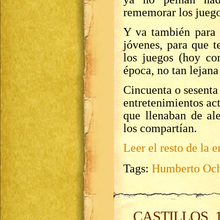
rememorar los juego
Y va también para 
jóvenes, para que t
los juegos (hoy co
época, no tan lejana
Cincuenta o sesenta
entretenimientos ac
que llenaban de ale
los compartían.
Leer el resto de la e
Tags:
Humberto Och
CASTILLOS, 