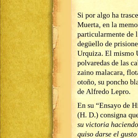
Si por algo ha trasc
Muerta, en la memor
particularmente de l
degüello de prisione
Urquiza. El mismo 
polvaredas de las ca
zaino malacara, flot
otoño, su poncho bla
de Alfredo Lepro.
En su “Ensayo de H
(H. D.) consigna qu
su victoria haciend
quiso darse el gusto