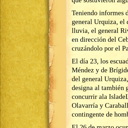
que sostuvieron algu
Teniendo informes d
general Urquiza, el 
lluvia, el general 
en dirección del Ceb
cruzándolo por el P
El día 23, los escu
Méndez y de Brígido
del general Urquiza,
designa al también 
concurrir ala Islade
Olavarría y Caraball
contingente de hom
El 26 de marzo ocurr