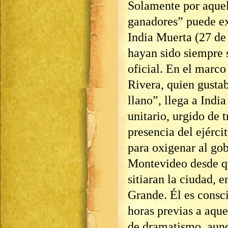
Solamente por aquell
ganadores” puede ex
India Muerta (27 de 
hayan sido siempre s
oficial. En el marc
Rivera, quien gustab
llano”, llega a Indi
unitario, urgido de 
presencia del ejérc
para oxigenar al go
Montevideo desde qu
sitiaran la ciudad, 
Grande. Él es consci
horas previas a aqu
de dramatismo, aun