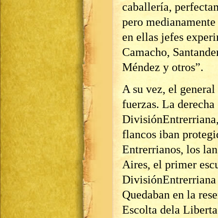
caballería, perfect
pero medianamente 
en ellas jefes expe
Camacho, Santander,
Méndez y otros”.
A su vez, el genera
fuerzas. La derecha
DivisiónEntrerriana,
flancos iban proteg
Entrerrianos, los la
Aires, el primer es
DivisiónEntrerriana
Quedaban en la reser
Escolta dela Liberta