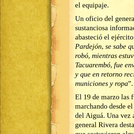
el equipaje.
Un oficio del genera
sustanciosa informa
abasteció el ejércit
Pardejón, se sabe q
robó, mientras estu
Tacuarembó, fue env
y que en retorno re
municiones y ropa
”.
El 19 de marzo las f
marchando desde el r
del Aiguá. Una vez 
general Rivera dest