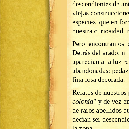
descendientes de an
viejas construccione
especies que en fo
nuestra curiosidad in
Pero encontramos ot
Detrás del arado, mie
aparecían a la luz r
abandonadas: pedazo
fina losa decorada.
Relatos de nuestros
colonia
” y de vez e
de raros apellidos 
decían ser descendi
la zona.