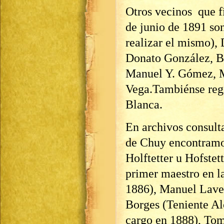
Otros vecinos que f
de junio de 1891 so
realizar el mismo),
Donato González, Ba
Manuel Y. Gómez, 
Vega.Tambiénse regi
Blanca.
En archivos consult
de Chuy encontramos
Holftetter u Hofstett
primer maestro en l
1886), Manuel Lave
Borges (Teniente Alc
cargo en 1888), To