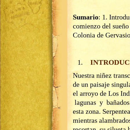
Sumario
: 1. Introd
comienzo del sueño 
Colonia de Gervasio
INTRODUC
Nuestra niñez trans
de un paisaje singul
el arroyo de Los Ind
lagunas y bañados q
esta zona. Serpentea
mientras alambrados
recortan su silueta 