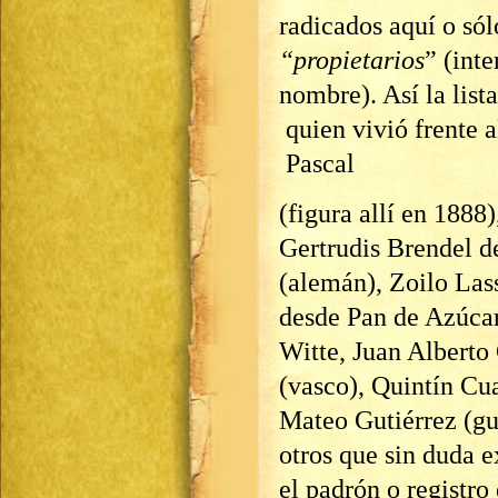
radicados aquí o sól
“propietarios
” (int
nombre). Así la list
quien vivió frente 
Pascal
(figura allí en 188
Gertrudis Brendel d
(alemán), Zoilo Las
desde Pan de Azúcar 
Witte, Juan Alberto
(vasco), Quintín C
Mateo Gutiérrez (gu
otros que sin duda e
el padrón o registro 