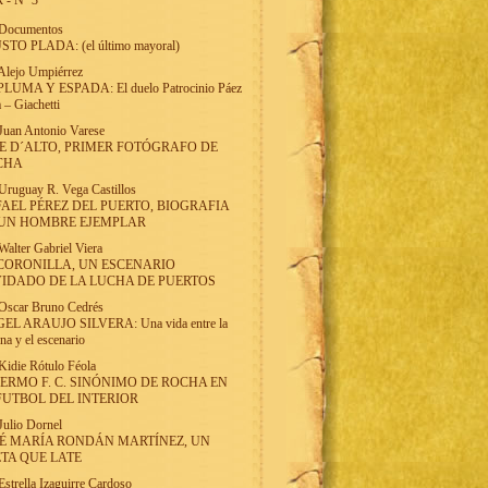
 - Nº 3
Documentos
STO PLADA: (el último mayoral)
Alejo Umpiérrez
PLUMA Y ESPADA: El duelo Patrocinio Páez
 – Giachetti
Juan Antonio Varese
E D´ALTO, PRIMER FOTÓGRAFO DE
CHA
Uruguay R. Vega Castillos
AEL PÉREZ DEL PUERTO, BIOGRAFIA
 UN HOMBRE EJEMPLAR
Walter Gabriel Viera
CORONILLA, UN ESCENARIO
IDADO DE LA LUCHA DE PUERTOS
Oscar Bruno Cedrés
EL ARAUJO SILVERA: Una vida entre la
una y el escenario
Kidie Rótulo Féola
ERMO F. C. SINÓNIMO DE ROCHA EN
FUTBOL DEL INTERIOR
Julio Dornel
É MARÍA RONDÁN MARTÍNEZ, UN
TA QUE LATE
Estrella Izaguirre Cardoso