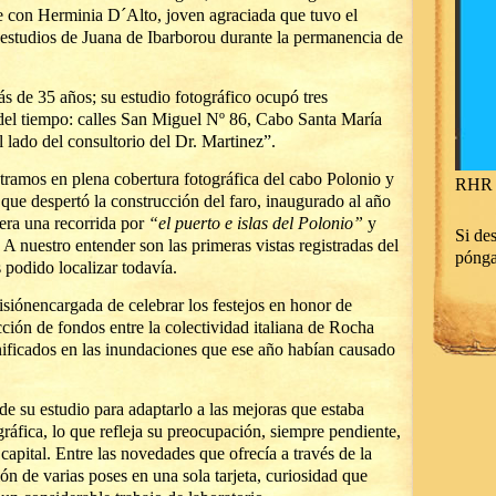
e con Herminia D´Alto, joven agraciada que tuvo el
 estudios de Juana de Ibarborou durante la permanencia de
ás de 35 años; su estudio fotográfico ocupó tres
o del tiempo: calles San Miguel Nº 86, Cabo Santa María
 lado del consultorio del Dr. Martinez”.
ramos en plena cobertura fotográfica del cabo Polonio y
RHR 
que despertó la construcción del faro, inaugurado al año
iera una recorrida por
“el puerto e islas del Polonio”
y
Si des
. A nuestro entender son las primeras vistas registradas del
póng
 podido localizar todavía.
siónencargada de celebrar los festejos en honor de
ción de fondos entre la colectividad italiana de Rocha
nificados en las inundaciones que ese año habían causado
e su estudio para adaptarlo a las mejoras que estaba
ráfica, lo que refleja su preocupación, siempre pendiente,
 capital. Entre las novedades que ofrecía a través de la
ón de varias poses en una sola tarjeta, curiosidad que