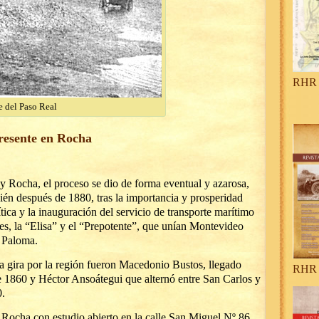
RHR 
e del Paso Real
presente en Rocha
 y Rocha, el proceso se dio de forma eventual y azarosa,
ién después de 1880, tras la importancia y prosperidad
tica y la inauguración del servicio de transporte marítimo
s, la “Elisa” y el “Prepotente”, que unían Montevideo
 Paloma.
a gira por la región fueron Macedonio Bustos, llegado
RHR 
e 1860 y Héctor Ansoátegui que alternó entre San Carlos y
.
n Rocha con estudio abierto en la calle San Miguel Nº 86