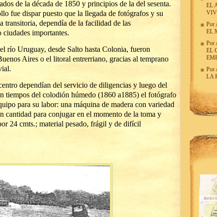
dos de la década de 1850 y principios de la del sesenta.
EL 
rollo fue dispar puesto que la llegada de fotógrafos y su
VIV
a transitoria, dependía de la facilidad de las
Por
EL 
o ciudades importantes.
Por
 el río Uruguay, desde Salto hasta Colonia, fueron
EL 
EM
Buenos Aires o el litoral entrerriano, gracias al temprano
ial.
Por
LA 
centro dependían del servicio de diligencias y luego del
en tiempos del colodión húmedo (1860 a1885) el fotógrafo
quipo para su labor: una máquina de madera con variedad
en cantidad para conjugar en el momento de la toma y
r 24 cmts.; material pesado, frágil y de difícil