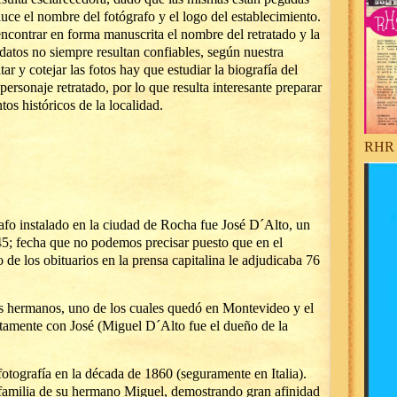
uce el nombre del fotógrafo y el logo del establecimiento.
ncontrar en forma manuscrita el nombre del retratado y la
datos no siempre resultan confiables, según nuestra
tar y cotejar las fotos hay que estudiar la biografía del
personaje retratado, por lo que resulta interesante preparar
os históricos de la localidad.
RHR 
afo instalado en la ciudad de Rocha fue José D´Alto, un
845; fecha que no podemos precisar puesto que en el
 de los obituarios en la prensa capitalina le adjudicaba 76
s hermanos, uno de los cuales quedó en Montevideo y el
tamente con José (Miguel D´Alto fue el dueño de la
fotografía en la década de 1860 (seguramente en Italia).
 familia de su hermano Miguel, demostrando gran afinidad