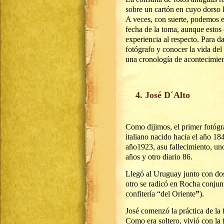
sobre un cartón en cuyo dorso l
A veces, con suerte, podemos e
fecha de la toma, aunque estos 
experiencia al respecto. Para da
fotógrafo y conocer la vida del 
una cronología de acontecimient
4. José D´Alto
Como dijimos, el primer fotógr
italiano nacido hacia el año 1
año1923, asu fallecimiento, uno
años y otro diario 86.
Llegó al Uruguay junto con do
otro se radicó en Rocha conjun
confitería “del Oriente
”
).
José comenzó la práctica de la 
Como era soltero, vivió con la