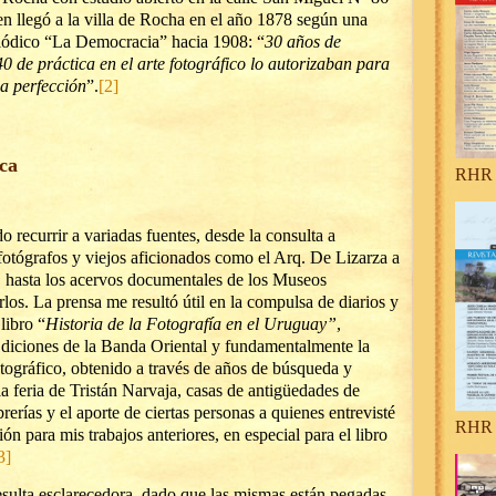
ien llegó a la villa de Rocha en el año 1878 según una
riódico “La Democracia” hacia 1908: “
30 años de
40 de práctica en el arte fotográfico lo autorizaban para
da perfección
”.
[2]
ica
RHR 
o recurrir a variadas fuentes, desde la consulta a
fotógrafos y viejos aficionados como el Arq. De Lizarza a
, hasta los acervos documentales de los Museos
os. La prensa me resultó útil en la compulsa de diarios y
libro “
Historia de la Fotografía en el Uruguay”
,
diciones de la Banda Oriental y fundamentalmente la
otográfico, obtenido a través de años de búsqueda y
a feria de Tristán Narvaja, casas de antigüedades de
erías y el aporte de ciertas personas a quienes entrevisté
RHR 
n para mis trabajos anteriores, en especial para el libro
3]
esulta esclarecedora, dado que las mismas están pegadas