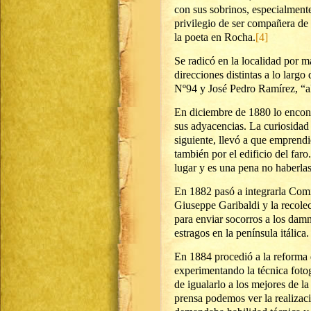
con sus sobrinos, especialment
privilegio de ser compañera de
la poeta en Rocha.
[4]
Se radicó en la localidad por m
direcciones distintas a lo larg
Nº94 y José Pedro Ramírez, “al
En diciembre de 1880 lo encont
sus adyacencias. La curiosidad 
siguiente, llevó a que emprend
también por el edificio del faro
lugar y es una pena no haberlas
En 1882 pasó a integrarla Comi
Giuseppe Garibaldi y la recolec
para enviar socorros a los dam
estragos en la península itálica.
En 1884 procedió a la reforma d
experimentando la técnica fotog
de igualarlo a los mejores de la
prensa podemos ver la realizaci