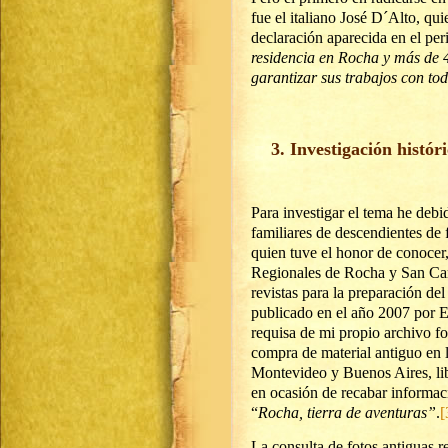
fue el italiano José D´Alto, qu
declaración aparecida en el pe
residencia en Rocha y más de
garantizar sus trabajos con to
3.
Investigación histór
Para investigar el tema he debid
familiares de descendientes de 
quien tuve el honor de conocer
Regionales de Rocha y San Carl
revistas para la preparación del 
publicado en el año 2007 por E
requisa de mi propio archivo f
compra de material antiguo en l
Montevideo y Buenos Aires, libr
en ocasión de recabar informació
“
Rocha, tierra de aventuras”
.
[
La consulta de fotos antiguas r