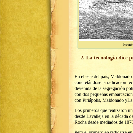
Puent
2. La tecnología dice 
En el este del país, Maldonado
concretándose la radicación rec
devenida de la segregación polí
con dos pequeñas embarcacione
con Piriápolis, Maldonado yLa
Los primeros que realizaron un
desde Lavalleja en la década d
Rocha desde mediados de 1870
Pero el primero en radicarse e