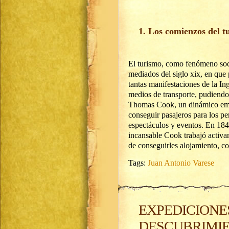
1. Los comienzos del t
El turismo, como fenómeno soc
mediados del siglo xix, en que
tantas manifestaciones de la Ing
medios de transporte, pudiendo 
Thomas Cook, un dinámico empre
conseguir pasajeros para los pe
espectáculos y eventos. En 184
incansable Cook trabajó activa
de conseguirles alojamiento, c
Tags:
Juan Antonio Varese
EXPEDICIONES
DESCUBRIMIE