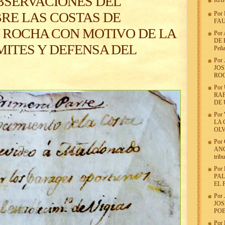
BSERVACIONES DEL
RHR
RE LAS COSTAS DE
Por
FAU
ROCHA CON MOTIVO DE LA
Por
DE 
ÍMITES Y DEFENSA DEL
Peña
Por
JOS
RO
Por
RAF
DE
Por
LA 
OLV
Por
ANG
trib
Por
PAL
EL 
Por
JOS
POE
Por