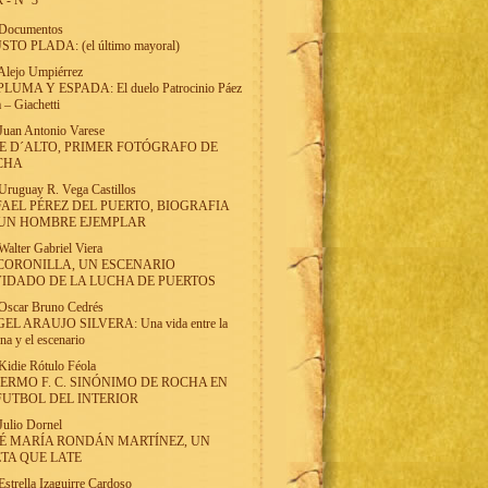
 - Nº 3
Documentos
STO PLADA: (el último mayoral)
Alejo Umpiérrez
PLUMA Y ESPADA: El duelo Patrocinio Páez
 – Giachetti
Juan Antonio Varese
E D´ALTO, PRIMER FOTÓGRAFO DE
CHA
Uruguay R. Vega Castillos
AEL PÉREZ DEL PUERTO, BIOGRAFIA
 UN HOMBRE EJEMPLAR
Walter Gabriel Viera
CORONILLA, UN ESCENARIO
IDADO DE LA LUCHA DE PUERTOS
Oscar Bruno Cedrés
EL ARAUJO SILVERA: Una vida entre la
una y el escenario
Kidie Rótulo Féola
ERMO F. C. SINÓNIMO DE ROCHA EN
FUTBOL DEL INTERIOR
Julio Dornel
É MARÍA RONDÁN MARTÍNEZ, UN
TA QUE LATE
Estrella Izaguirre Cardoso