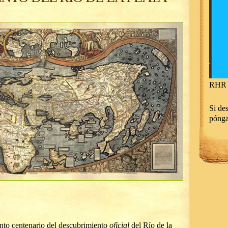
RHR 
Si des
póng
into centenario del descubrimiento
oficial
del Río de la