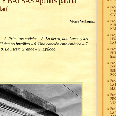
Y BALSAS Apuntes para la
RHR
atí
Por
DOM
CÍV
Por
Víctor Velázquez
NUE
NAU
Por
 – 2. Primeras noticias – 3. La tierra, don Lucas y los
LE
LA
. El tiempo bucólico – 6. Una canción emblemática – 7.
8. La Fiesta Grande – 9. Epílogo.
Por
ENT
hist
Por
INS
ESP
ROC
Por
LA 
MA
Por
PRÓ
VE
Por
LA 