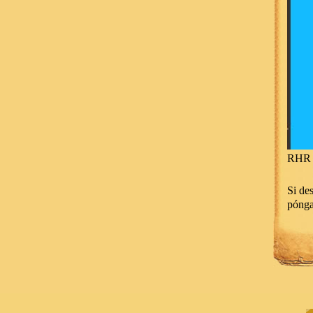
RHR 
Si des
póng