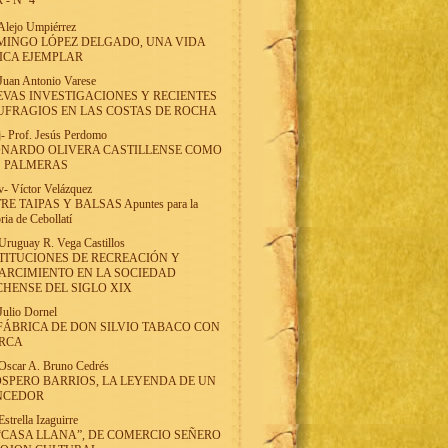
 - Nº 4
Alejo Umpiérrez
INGO LÓPEZ DELGADO, UNA VIDA
ICA EJEMPLAR
Juan Antonio Varese
VAS INVESTIGACIONES Y RECIENTES
FRAGIOS EN LAS COSTAS DE ROCHA
j
-
Prof. Jesús Perdomo
ONARDO OLIVERA CASTILLENSE COMO
S PALMERAS
v
-
Víctor Velázquez
RE TAIPAS Y BALSAS Apuntes para la
oria de Cebollatí
Uruguay R. Vega Castillos
TITUCIONES DE RECREACIÓN Y
ARCIMIENTO EN LA SOCIEDAD
HENSE DEL SIGLO XIX
Julio Dornel
FÁBRICA DE DON SILVIO TABACO CON
RCA
Oscar A. Bruno Cedrés
SPERO BARRIOS, LA LEYENDA DE UN
NCEDOR
Estrella Izaguirre
“CASA LLANA”, DE COMERCIO SEÑERO