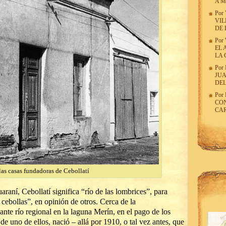
A 
Por
VIL
DE 
Por
EL 
LA 
Por
JUA
DEL
Por
CON
CA
las casas fundadoras de Cebollatí
araní, Cebollatí significa “río de las lombrices”, para
s cebollas”, en opinión de otros. Cerca de la
nte río regional en la laguna Merín, en el pago de los
de uno de ellos, nació – allá por 1910, o tal vez antes, que