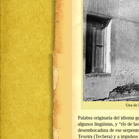
Una de 
Palabra originaria del idioma gu
algunos lingüistas, y “río de la
desembocadura de ese serpentea
Texeira (Techera) y a impulsos 