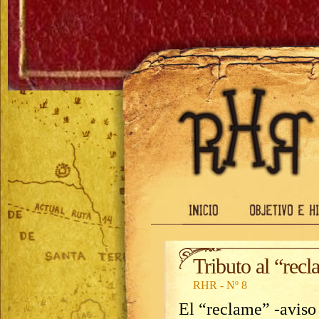
Tributo al “rec
RHR - Nº 8
El “reclame” -aviso 