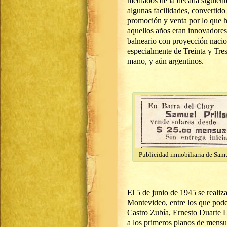
mediados de la década siguient
algunas facilidades, convertido
promoción y venta por lo que 
aquellos años eran innovadores
balneario con proyección nacion
especialmente de Treinta y Tres 
mano, y aún argentinos.
Publicidad inmobiliaria de Samu
El 5 de junio de 1945 se reali
Montevideo, entre los que pod
Castro Zubía, Ernesto Duarte L
a los primeros planos de mensur