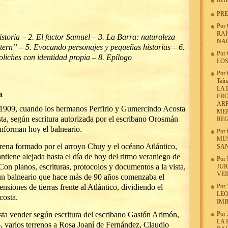
RHR
PRE
Por
RAÍ
historia – 2. El factor Samuel – 3. La Barra: naturaleza
NA
stern” – 5. Evocando personajes y pequeñas historias – 6.
Por
oliches con identidad propia – 8. Epílogo
LOS
Por
Taín
LA
a
FRO
AR
 1909, cuando los hermanos Perfirio y Gumercindo Acosta
MER
a, según escritura autorizada por el escribano Orosmán
REG
conforman hoy el balneario.
Por
MUS
arena formado por el arroyo Chuy y el océano Atlántico,
SAN
antiene alejada hasta el día de hoy del ritmo veraniego de
Por
Con planos, escrituras, protocolos y documentos a la vista,
JUR
VEI
 un balneario que hace más de 90 años comenzaba el
siones de tierras frente al Atlántico, dividiendo el
Por
LEO
costa.
IMB
sta vender según escritura del escribano Gastón Arimón,
Por
LA 
, varios terrenos a Rosa Joaní de Fernández, Claudio