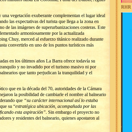
RHR 
s y una vegetación exuberante complementan el lugar ideal
do las expectativas del turista que llega a la zona en
ano de las imágenes de superurbanizaciones costeras. Este
lementado armoniosamente por la actualizada
ping Chuy, merced al esfuerzo titánico realizado durante
asta convertirlo en uno de los puntos turísticos más
radas en los últimos años La Barra ofrece todavía su
tranquilo y no invadido por el turismo masivo ni por
alnearios que tanto perjudican la tranquilidad y el
ico que en la década del 70, autoridades de la Cámara
ejaron la posibilidad de cambiarle el nombre al balneario
siderando que
“su carácter internacional así lo estaba
que su “
estratégica ubicación, acompañada por las
ificando esta aspiración”
. Sin embargo el proyecto no
dores y residentes del balneario, quienes apostaron al