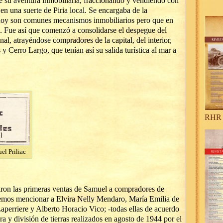
e su aventura inmobiliaria, fraccionando y vendiendo con
 en una suerte de Piria local. Se encargaba de la
hoy son comunes mecanismos inmobiliarios pero que en
. Fue así que comenzó a consolidarse el despegue del
al, atrayéndose compradores de la capital, del interior,
y Cerro Largo, que tenían así su salida turística al mar a
RHR 
el Priliac
zaron las primeras ventas de Samuel a compradores de
emos mencionar a Elvira Nelly Mendaro, María Emilia de
aperriere y Alberto Horacio Vico; -todas ellas de acuerdo
a y división de tierras realizados en agosto de 1944 por el