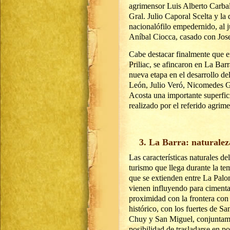
agrimensor Luis Alberto Carball
Gral. Julio Caporal Scelta y la
nacionalófilo empedernido, al
Aníbal Ciocca, casado con Jose
Cabe destacar finalmente que e
Priliac, se afincaron en La Ba
nueva etapa en el desarrollo d
León, Julio Veró, Nicomedes G
Acosta una importante superfic
realizado por el referido agrim
3. La Barra: naturale
Las características naturales de
turismo que llega durante la te
que se extienden entre La Palo
vienen influyendo para cimenta
proximidad con la frontera con
histórico, con los fuertes de S
Chuy y San Miguel, conjuntame
posibilidad de trasladarse en 