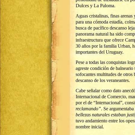
Dulces y La Paloma.
Aguas cristalinas, finas arena
para una cómoda estadía, colman
busca de pacífico descanso lej
panorama natural ha sido comp
infraestructura que ofrece Cam
30 años por la familia Urban, h
importantes del Uruguay.
Pese a todas las conquistas log
agreste condición de balneario 
sofocantes multitudes de otros b
descanso de los veraneantes.
Cabe señalar como dato anecdót
Internacional de Comercio, man
por el de “Internacional”, con
reclamando”
. Se argumentaba 
bellezas naturales estaban just
tuvo andamiento entre los opera
nombre inicial.