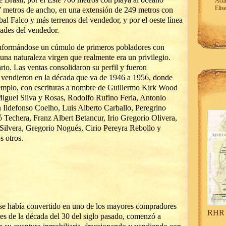
Acta
Elis
17 metros de ancho, en una extensión de 249 metros con
al Falco y más terrenos del vendedor, y por el oeste línea
ades del vendedor.
onformándose un cúmulo de primeros pobladores con
 una naturaleza virgen que realmente era un privilegio.
io. Las ventas consolidaron su perfil y fueron
e vendieron en la década que va de 1946 a 1956, donde
jemplo, con escrituras a nombre de Guillermo Kirk Wood
Miguel Silva y Rosas, Rodolfo Rufino Feria, Antonio
 Ildefonso Coelho, Luis Alberto Carballo, Peregrino
 Techera, Franz Albert Betancur, Irio Gregorio Olivera,
Silvera, Gregorio Nogués, Cirio Pereyra Rebollo y
 otros.
 se había convertido en uno de los mayores compradores
RHR 
les de la década del 30 del siglo pasado, comenzó a