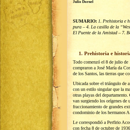
Julio Dornel
SUMARIO:
1. Prehistoria e 
pura – 4. La casilla de la “We
El Puente de la Amistad – 7. B
1. Prehistoria e histori
Todo comenzó el 8 de julio de
compraron a José María da Cost
de los Santos, las tierras que 
Ubicada sobre el triángulo de 
con un estilo singular que la m
otras playas del departamento. 
van surgiendo los orígenes de
fraccionamiento de grandes exten
condominio de los hermanos A
Le correspondió a Perfirio Aco
con fecha 8 de octubre de 1936