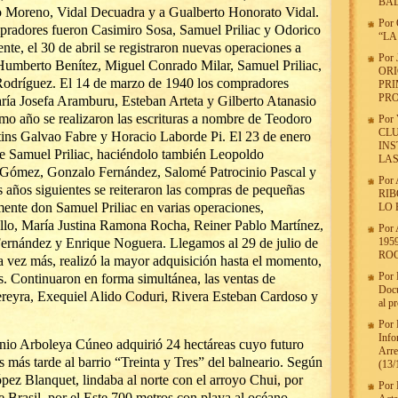
BA
no Moreno, Vidal Decuadra y a Gualberto Honorato Vidal.
Por
mpradores fueron Casimiro Sosa, Samuel Priliac y Odorico
“LA
nte, el 30 de abril se registraron nuevas operaciones a
Por
umberto Benítez, Miguel Conrado Milar, Samuel Priliac,
ORI
odríguez. El 14 de marzo de 1940 los compradores
PRI
PR
ría Josefa Aramburu, Esteban Arteta y Gilberto Atanasio
smo año se realizaron las escrituras a nombre de Teodoro
Por
CLU
ins Galvao Fabre y Horacio Laborde Pi. El 23 de enero
INS
 Samuel Priliac, haciéndolo también Leopoldo
LA
Gómez, Gonzalo Fernández, Salomé Patrocinio Pascal y
Por
años siguientes se reiteraron las compras de pequeñas
RIB
ente don Samuel Priliac en varias operaciones,
LO
llo, María Justina Ramona Rocha, Reiner Pablo Martínez,
Por
rnández y Enrique Noguera. Llegamos al 29 de julio de
195
ROC
 vez más, realizó la mayor adquisición hasta el momento,
Por
s. Continuaron en forma simultánea, las ventas de
Docu
ereyra, Exequiel Alido Coduri, Rivera Esteban Cardoso y
al p
Por
Info
onio Arboleya Cúneo adquirió 24 hectáreas cuyo futuro
Arre
 más tarde al barrio “Treinta y Tres” del balneario. Según
(13/
pez Blanquet, lindaba al norte con el arroyo Chui, por
Por
 Brasil, por el Este 700 metros con playa al océano