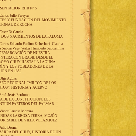
 - Nº 5
SENTACIÓN RHR Nº 5
Carlos Julio Pereyra
CES Y FUNDACIÓN DEL MOVIMIENTO
CIONAL DE ROCHA
César Di Candia
 DOS NACIMIENTOS DE LA PALOMA
Carlos Eduardo Paolino Etchechuri
-
Claudia
a Subiza Vegi
-
Walter Humberto Subiza Piña
 DEMARCACIÓN DE NUESTRA
NTERA CON BRASIL DESDE EL
ROYO CHUY HASTA LA LAGUNA
ÍN Y LOS POBLADORES DE LA
IÓN EN 1852
Olga Aguiar
EO REGIONAL “MILTON DE LOS
TOS”, HISTORIA Y ACERVO
Prof. Jesús Perdomo
A DE LA CONSTITUCIÓN: LOS
NTIÚN PARTEROS DEL PALMAR
Víctor Larrosa Moreira
NIDAS LARROSA TERRA, MOJÓN
ORRABLE DE VILLA VELÁZQUEZ
Julio Dornel
BARRA DEL CHUY, HISTORIA DE UN