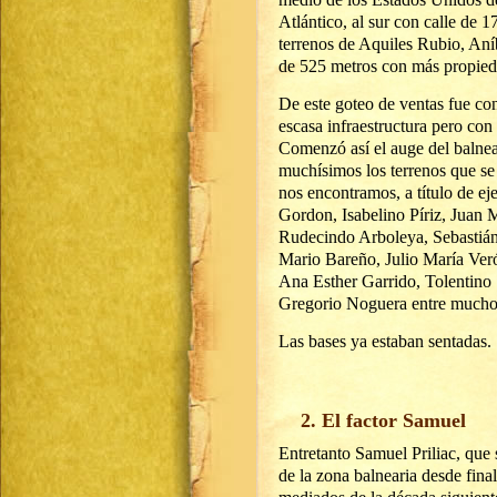
Atlántico, al sur con calle de 
terrenos de Aquiles Rubio, Aníb
de 525 metros con más propied
De este goteo de ventas fue c
escasa infraestructura pero con
Comenzó así el auge del balnear
muchísimos los terrenos que s
nos encontramos, a título de e
Gordon, Isabelino Píriz, Juan 
Rudecindo Arboleya, Sebastián
Mario Bareño, Julio María Veró
Ana Esther Garrido, Tolentino 
Gregorio Noguera entre muchos
Las bases ya estaban sentadas.
2. El factor Samuel
Entretanto Samuel Priliac, que
de la zona balnearia desde fina