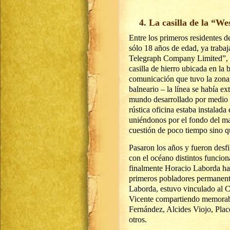
4. La casilla de la “We
Entre los primeros residentes 
sólo 18 años de edad, ya traba
Telegraph Company Limited”, qu
casilla de hierro ubicada en la
comunicación que tuvo la zona,
balneario – la línea se había e
mundo desarrollado por medio d
rústica oficina estaba instalada
uniéndonos por el fondo del m
cuestión de poco tiempo sino q
Pasaron los años y fueron desfi
con el océano distintos funcio
finalmente Horacio Laborda hast
primeros pobladores permanente
Laborda, estuvo vinculado al 
Vicente compartiendo memorabl
Fernández, Alcides Viojo, Plac
otros.