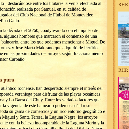
o-, destacándose entre los titulares la venta efectuada al
RHR 
 donación realizada por Samuel, en su calidad de
 jugador del Club Nacional de Fútbol de Montevideo
fina Gallo.
n la década del 50/60, coadyuvando con el impulso de
rra, algunos hombres que marcaron el comienzo de una
el balneario, entre los que podemos mencionar a Miguel De
ómez y José María Maiorano que adquirió de Perfirio
ie en las proximidades del arroyo, según fraccionamiento
ensor Carballo.
RHR 
za pura
l atlántico rochense, han despertado siempre el interés del
mporada veraniega para disfrutar de las playas oceánicas
ma y La Barra del Chuy. Entre los variados factores que
r la vigencia de este balneario podemos señalar su
 toda su gama de comercios y un rico entorno geográfico e
an Miguel y Santa Teresa, la Laguna Negra, los arroyos
nte con la belleza incomparable de la Laguna Merín y la
pocos minutos hasta La Coronilla, Punta del Diablo, Aguas