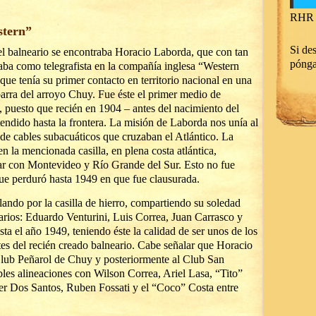
RHR 
stern”
Si des
del balneario se encontraba Horacio Laborda, que con tan
póng
jaba como telegrafista en la compañía inglesa “Western
e tenía su primer contacto en territorio nacional en una
 barra del arroyo Chuy. Fue éste el primer medio de
 puesto que recién en 1904 – antes del nacimiento del
xtendido hasta la frontera. La misión de Laborda nos unía al
e cables subacuáticos que cruzaban el Atlántico. La
 en la mencionada casilla, en plena costa atlántica,
ar con Montevideo y Río Grande del Sur. Esto no fue
ue perduró hasta 1949 en que fue clausurada.
lando por la casilla de hierro, compartiendo su soledad
narios: Eduardo Venturini, Luis Correa, Juan Carrasco y
a el año 1949, teniendo éste la calidad de ser unos de los
s del recién creado balneario. Cabe señalar que Horacio
Club Peñarol de Chuy y posteriormente al Club San
es alineaciones con Wilson Correa, Ariel Lasa, “Tito”
er Dos Santos, Ruben Fossati y el “Coco” Costa entre