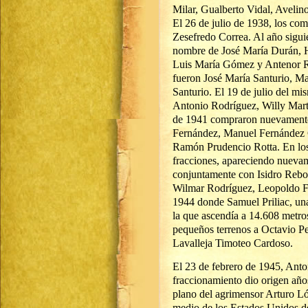
Milar, Gualberto Vidal, Aveli
El 26 de julio de 1938, los co
Zesefredo Correa. Al año siguie
nombre de José María Durán, H
Luis María Gómez y Antenor R
fueron José María Santurio, Ma
Santurio. El 19 de julio del mi
Antonio Rodríguez, Willy Mart
de 1941 compraron nuevamente
Fernández, Manuel Fernández 
Ramón Prudencio Rotta. En los 
fracciones, apareciendo nuevam
conjuntamente con Isidro Rebo
Wilmar Rodríguez, Leopoldo Fe
1944 donde Samuel Priliac, una
la que ascendía a 14.608 metro
pequeños terrenos a Octavio P
Lavalleja Timoteo Cardoso.
El 23 de febrero de 1945, Ant
fraccionamiento dio origen años
plano del agrimensor Arturo Ló
medio de los Estados Unidos de