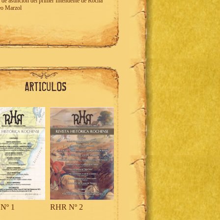
 de asunción del primer Intendente de Rocha
eo Marzol
Nº 1
RHR Nº 2