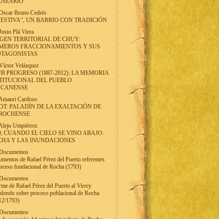
LNEARIO
Oscar Bruno Cedrés
 ESTIVA”, UN BARRIO CON TRADICIÓN
Justo Plá Viera
GEN TERRITORIAL DE CHUY:
MEROS FRACCIONAMIENTOS Y SUS
OTAGONISTAS
Víctor Velázquez
B PROGRESO (1887-2012): LA MEMORIA
TITUCIONAL DEL PUEBLO
SCANENSE
Amauri Cardozo
OT: PALADÍN DE LA EXALTACIÓN DE
 ROCHENSE
Alejo Umpiérrez
9, CUANDO EL CIELO SE VINO ABAJO:
HA Y LAS INUNDACIONES
Documentos
mentos de Rafael Pérez del Puerto referentes
roceso fundacional de Rocha (1793)
Documentos
rme de Rafael Pérez del Puerto al Virrey
dondo sobre proceso poblacional de Rocha
12/1793)
Documentos