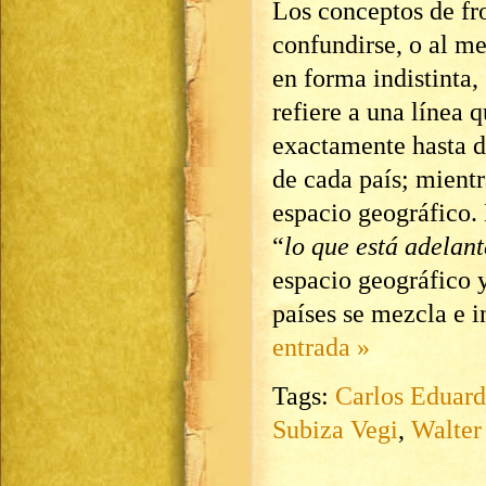
Los conceptos de fro
confundirse, o al me
en forma indistinta
refiere a una línea 
exactamente hasta do
de cada país; mient
espacio geográfico.
“
lo que está adelant
espacio geográfico 
países se mezcla e 
entrada »
Tags:
Carlos Eduard
Subiza Vegi
,
Walter