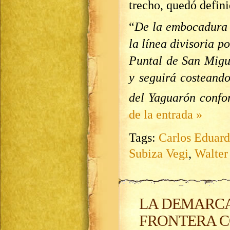
trecho, quedó defin
“
De la embocadura 
la línea divisoria p
Puntal de San Migu
y seguirá costeand
del Yaguarón confor
de la entrada »
Tags:
Carlos Eduard
Subiza Vegi
,
Walter
LA DEMARCA
FRONTERA C