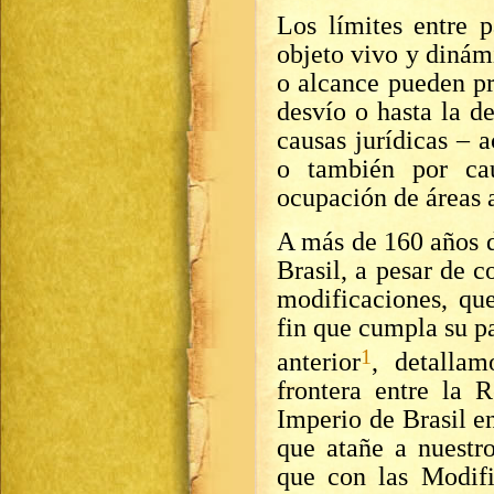
Los límites entre p
objeto vivo y dinám
o alcance pueden pr
desvío o hasta la d
causas jurídicas – 
o también por ca
ocupación de áreas 
A más de 160 años d
Brasil, a pesar de c
modificaciones, que
fin que cumpla su p
1
anterior
, detalla
frontera entre la 
Imperio de Brasil e
que atañe a nuestr
que con las Modifi