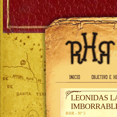
LEONIDAS L
IMBORRABLE
RHR - Nº 5