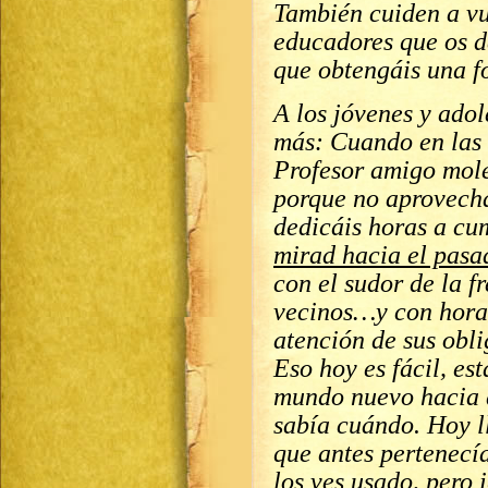
También cuiden a vu
educadores que os d
que obtengáis una f
A los jóvenes y ado
más: Cuando en las a
Profesor amigo mole
porque no aprovechá
dedicáis horas a cu
mirad hacia el pasa
con el sudor de la f
vecinos…y con horas
atención de sus obli
Eso hoy es fácil, es
mundo nuevo hacia d
sabía cuándo. Hoy ll
que antes pertenecí
los ves usado, pero 