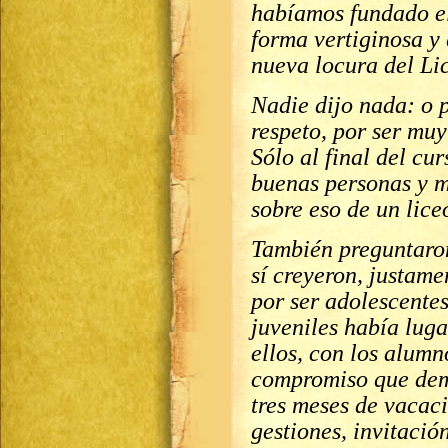
habíamos fundado el
forma vertiginosa y 
nueva locura del Li
Nadie dijo nada: o 
respeto, por ser mu
Sólo al final del cu
buenas personas y m
sobre eso de un lice
También preguntaron
sí creyeron, justame
por ser adolescentes
juveniles había lug
ellos, con los alumn
compromiso que dem
tres meses de vacac
gestiones, invitaci