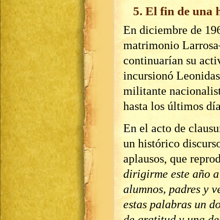
5. El fin de una 
En diciembre de 196
matrimonio Larrosa–
continuarían su act
incursionó Leonidas 
militante nacionalis
hasta los últimos día
En el acto de clausu
un histórico discurs
aplausos, que repro
dirigirme este año 
alumnos, padres y ve
estas palabras un d
de gratitud y una d