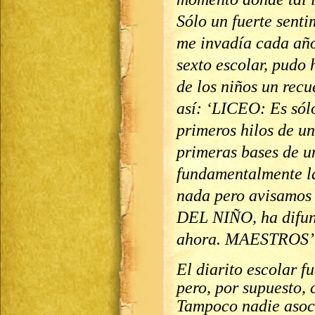
Sólo un fuerte sent
me invadía cada añ
sexto escolar, pudo 
de los niños un re
así: ‘LICEO: Es sól
primeros hilos de u
primeras bases de u
fundamentalmente l
nada pero avisamos
DEL NIÑO, ha difun
ahora. MAESTROS’
El diarito escolar f
pero, por supuesto, 
Tampoco nadie asoci