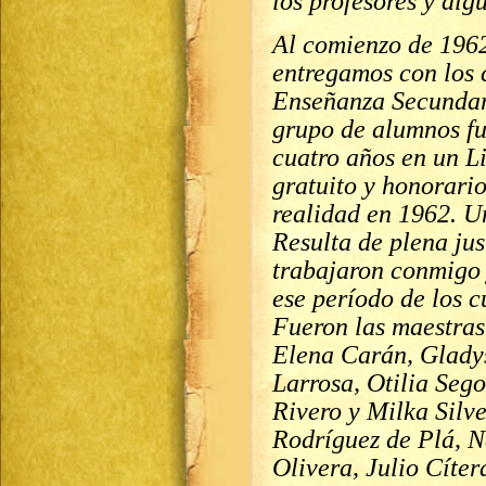
los profesores y alg
Al comienzo de 1962 
entregamos con los 
Enseñanza Secundari
grupo de alumnos fu
cuatro años en un Li
gratuito y honorari
realidad en 1962. U
Resulta de plena jus
trabajaron conmigo 
ese período de los c
Fueron las maestra
Elena Carán, Glady
Larrosa, Otilia Seg
Rivero y Milka Silve
Rodríguez de Plá, N
Olivera, Julio Cíte