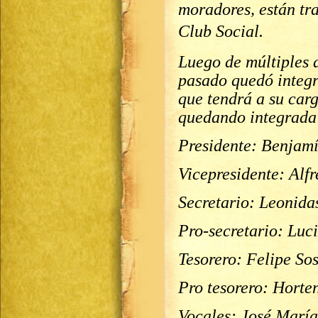
moradores, están tr
Club Social.
Luego de múltiples d
pasado quedó integr
que tendrá a su carg
quedando integrada 
Presidente: Benjam
Vicepresidente: Alf
Secretario: Leonida
Pro-secretario: Lu
Tesorero: Felipe So
Pro tesorero: Horte
Vocales: José María