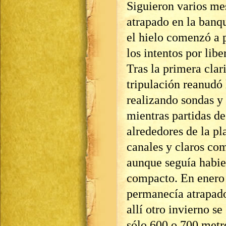
Siguieron varios mes
atrapado en la banq
el hielo comenzó a p
los intentos por libe
Tras la primera clar
tripulación reanudó 
realizando sondas y
mientras partidas de
alrededores de la pl
canales y claros co
aunque seguía habie
compacto. En enero 
permanecía atrapado 
allí otro invierno s
sólo 600 o 700 metr