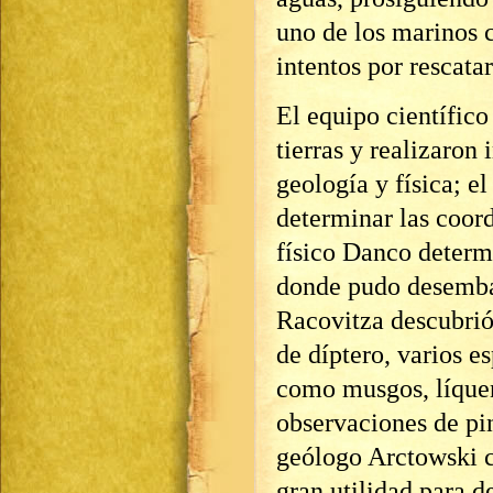
uno de los marinos c
intentos por rescatar
El equipo científico
tierras y realizaron
geología y física; 
determinar las coord
físico Danco determ
donde pudo desembar
Racovitza descubrió
de díptero, varios e
como musgos, líquen
observaciones de pin
geólogo Arctowski c
gran utilidad para d