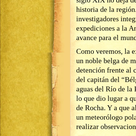
siglo XIX no deja de
historia de la regió
investigadores inte
expediciones a la An
avance para el mund
Como veremos, la ex
un noble belga de m
detención frente al 
del capitán del “Bé
aguas del Río de la 
lo que dio lugar a q
de Rocha. Y a que al
un meteorólogo pola
realizar observacion