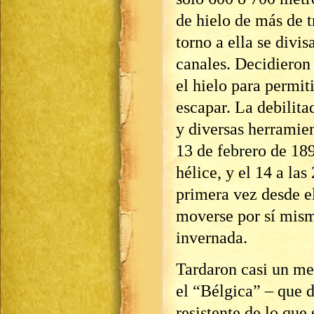
de hielo de más de t
torno a ella se div
canales. Decidieron 
el hielo para permit
escapar. La debilitad
y diversas herramien
13 de febrero de 189
hélice, y el 14 a la
primera vez desde e
moverse por sí mism
invernada.
Tardaron casi un mes
el “Bélgica” – que 
resistente de lo que 