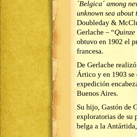
´Belgica´ among new
unknown sea about 
Doubleday & McClur
Gerlache – “
Quinze 
obtuvo en 1902 el p
francesa.
De Gerlache realizó
Ártico y en 1903 se
expedición encabeza
Buenos Aires.
Su hijo, Gastón de 
exploratorias de su 
belga a la Antártida