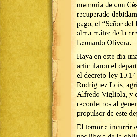
memoria de don Césa
recuperado debidame
pago, el “Señor del 
alma máter de la er
Leonardo Olivera.
Haya en este día un
articularon el depa
el decreto-ley 10.14
Rodríguez Lois, ag
Alfredo Vigliola, y e
recordemos al gene
propulsor de este d
El temor a incurrir e
nos libera de la ob