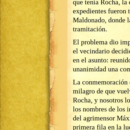
que tenía Rocha, la d
expedientes fueron 
Maldonado, donde la
tramitación.
El problema dio impu
el vecindario decid
en el asunto: reuni
unanimidad una comi
La conmemoración d
milagro de que vuelv
Rocha, y nosotros l
los nombres de los i
del agrimensor Máx
primera fila en la l