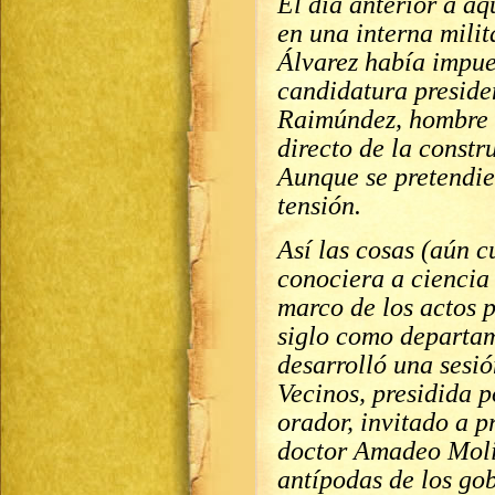
El día anterior a aq
en una interna mili
Álvarez había impue
candidatura preside
Raimúndez, hombre 
directo de la constr
Aunque se pretendier
tensión.
Así las cosas (aún 
conociera a ciencia 
marco de los actos p
siglo como departam
desarrolló una sesi
Vecinos, presidida 
orador, invitado a p
doctor Amadeo Molin
antípodas de los gob