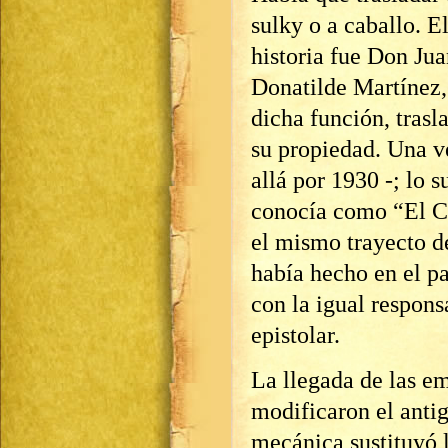
sulky o a caballo. El
historia fue Don Jua
Donatilde Martínez
dicha función, trasl
su propiedad. Una v
allá por 1930 -; lo s
conocía como “El Co
el mismo trayecto d
había hecho en el p
con la igual respon
epistolar.
La llegada de las e
modificaron el antig
mecánica sustituyó l