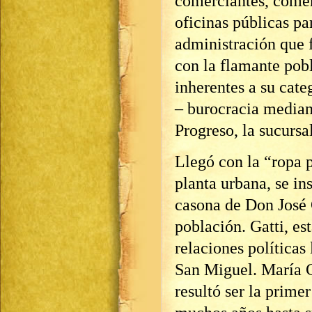
comerciantes, comen
oficinas públicas p
administración que f
con la flamante pobl
inherentes a su cate
– burocracia median
Progreso, la sucursa
Llegó con la “ropa p
planta urbana, se in
casona de Don José G
población. Gatti, es
relaciones políticas 
San Miguel. María G
resultó ser la primer