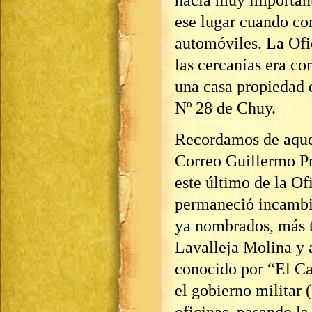
ese lugar cuando co
automóviles. La Ofi
las cercanías era co
una casa propiedad d
Nº 28 de Chuy.
Recordamos de aquel
Correo Guillermo Pr
este último de la Of
permaneció incambi
ya nombrados, más t
Lavalleja Molina y 
conocido por “El Ca
el gobierno militar 
oficinas, pasando la