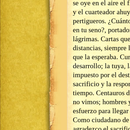
se oye en el aire el
y el cuarteador ahu
pertigueros. ¿Cuánt
en tu seno?, portad
lágrimas. Cartas que
distancias, siempre 
que la esperaba. Cu
desarrollo; la tuya, 
impuesto por el des
sacrificio y la resp
tiempo. Centauros de
no vimos; hombres y
esfuerzo para llegar
Como ciudadano de e
agradezco el sacrifi