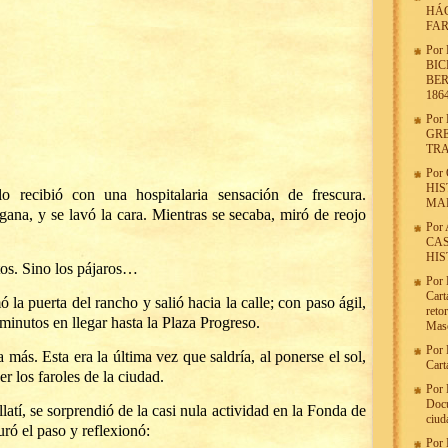
HÁG
FA
Por
BIC
BER
186
Por
GRE
TR
Por
HIS
lo recibió con una hospitalaria sensación de frescura.
MA
ana, y se lavó la cara. Mientras se secaba, miró de reojo
Por
CAS
HIS
os. Sino los pájaros…
Por
Cart
 la puerta del rancho y salió hacia la calle; con paso ágil,
reto
inutos en llegar hasta la Plaza Progreso.
Maso
Por
ás. Esta era la última vez que saldría, al ponerse el sol,
Cart
r los faroles de la ciudad.
Por
Docu
llatí, se sorprendió de la casi nula actividad en la Fonda de
ciud
uró el paso y reflexionó:
Por