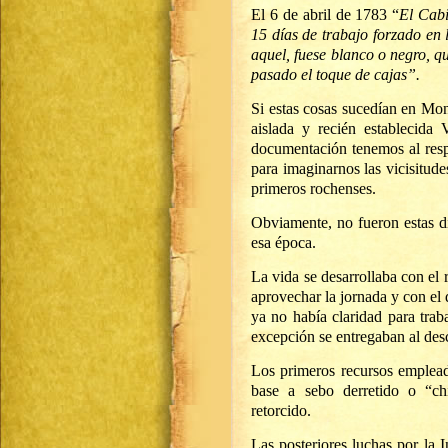
El 6 de abril de 1783 “
El Cabi
15 días de trabajo forzado en l
aquel, fuese blanco o negro, qu
pasado el toque de cajas”.
Si estas cosas sucedían en Mon
aislada y recién establecid
documentación tenemos al respe
para imaginarnos las vicisitude
primeros rochenses.
Obviamente, no fueron estas di
esa época.
La vida se desarrollaba con el r
aprovechar la jornada y con el 
ya no había claridad para trab
excepción se entregaban al des
Los primeros recursos emplead
base a sebo derretido o “ch
retorcido.
Las posteriores luchas por la