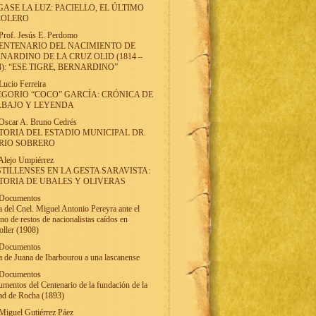
ASE LA LUZ: PACIELLO, EL ÚLTIMO
ROLERO
Prof. Jesús E. Perdomo
ENTENARIO DEL NACIMIENTO DE
NARDINO DE LA CRUZ OLID (1814 –
4): “ESE TIGRE, BERNARDINO”
Lucio Ferreira
GORIO “COCO” GARCÍA: CRÓNICA DE
ABAJO Y LEYENDA
Oscar A. Bruno Cedrés
TORIA DEL ESTADIO MUNICIPAL DR.
RIO SOBRERO
Alejo Umpiérrez
TILLENSES EN LA GESTA SARAVISTA:
TORIA DE UBALES Y OLIVERAS
Documentos
a del Cnel. Miguel Antonio Pereyra ante el
rno de restos de nacionalistas caídos en
ller (1908)
Documentos
a de Juana de Ibarbourou a una lascanense
Documentos
mentos del Centenario de la fundación de la
ad de Rocha (1893)
Miguel Gutiérrez Páez