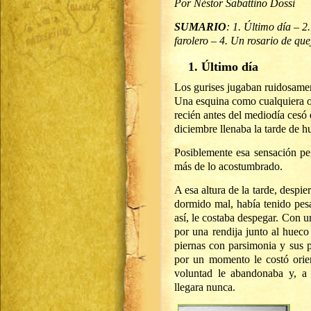
Por Néstor Sabattino Dossi
SUMARIO
: 1. Último día – 2
farolero – 4. Un rosario de que
1. Último día
Los gurises jugaban ruidosamen
Una esquina como cualquiera ot
recién antes del mediodía cesó e
diciembre llenaba la tarde de h
Posiblemente esa sensación peg
más de lo acostumbrado.
A esa altura de la tarde, despie
dormido mal, había tenido pes
así, le costaba despegar. Con u
por una rendija junto al hueco
piernas con parsimonia y sus 
por un momento le costó orien
voluntad le abandonaba y, a 
llegara nunca.