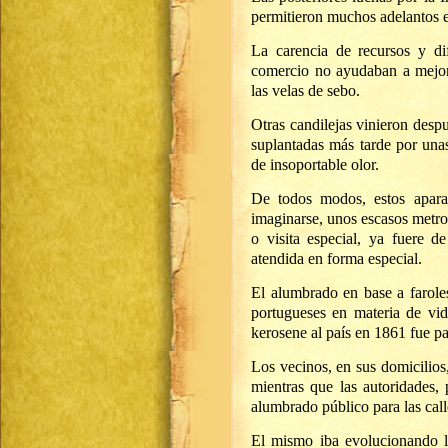
permitieron muchos adelantos e
La carencia de recursos y dif
comercio no ayudaban a mejora
las velas de sebo.
Otras candilejas vinieron desp
suplantadas más tarde por unas
de insoportable olor.
De todos modos, estos apara
imaginarse, unos escasos metros
o visita especial, ya fuere de
atendida en forma especial.
El alumbrado en base a faroles
portugueses en materia de vidr
kerosene al país en 1861 fue p
Los vecinos, en sus domicilios
mientras que las autoridades,
alumbrado público para las call
El mismo iba evolucionando l