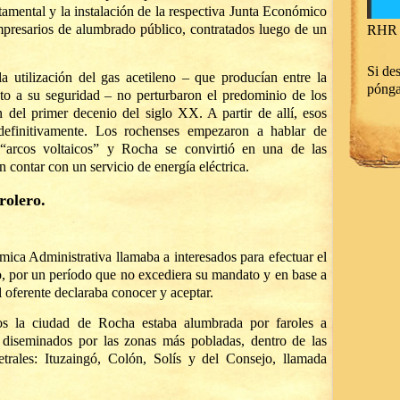
amental y la instalación de la respectiva Junta Económico
mpresarios de alumbrado público, contratados luego de un
RHR 
Si des
a utilización del gas acetileno – que producían entre la
póng
to a su seguridad – no perturbaron el predominio de los
in del primer decenio del siglo XX. A partir de allí, esos
 definitivamente. Los rochenses empezaron a hablar de
 “arcos voltaicos” y Rocha se convirtió en una de las
n contar con un servicio de energía eléctrica.
rolero.
ica Administrativa llamaba a interesados para efectuar el
, por un período que no excediera su mandato y en base a
 oferente declaraba conocer y aceptar.
s la ciudad de Rocha estaba alumbrada por faroles a
 diseminados por las zonas más pobladas, dentro de las
metrales: Ituzaingó, Colón, Solís y del Consejo, llamada