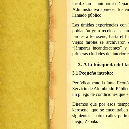
local. Con la autonomía Depart
Administrativa aparecen los e
llamado público.
Las tímidas experiencias con l
población gran recelo en cuan
faroles a kerosene, hasta el f
viejos faroles se archivaron
“lámparas incandescentes” y
primeras ciudades del interior e
3. A la búsqueda del fa
3.1
Pequeño introito:
Periódicamente la Junta Económ
Servicio de Alumbrado Público
un pliego de condiciones que el
Diremos que por esos tiempo
kerosene; que se encontraban
siguientes cuatro calles peri
luego, Zabala.