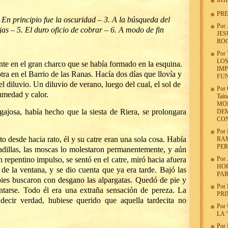
RHR
PR
. En principio fue la oscuridad – 3. A la búsqueda del
Por
jas – 5. El duro oficio de cobrar – 6. A modo de fin
JES
ROC
Por
LOS
te en el gran charco que se había formado en la esquina.
IMP
ra en el Barrio de las Ranas. Hacía dos días que llovía y
FU
l diluvio. Un diluvio de verano, luego del cual, el sol de
Por
umedad y calor.
Taín
MOD
ajosa, había hecho que la siesta de Riera, se prolongara
DEM
CON
Por
rto desde hacia rato, él y su catre eran una sola cosa. Había
RA
PER
adillas, las moscas lo molestaron permanentemente, y aún
n repentino impulso, se sentó en el catre, miró hacia afuera
Por
HOR
 de la ventana, y se dio cuenta que ya era tarde. Bajó las
PAR
pies buscaron con desgano las alpargatas. Quedó de pie y
Por
tarse. Todo él era una extraña sensación de pereza. La
PRI
decir verdad, hubiese querido que aquella tardecita no
Por
LA 
Por