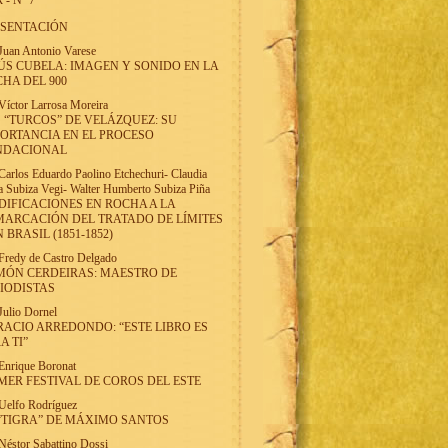
 - Nº 7
ESENTACIÓN
Juan Antonio Varese
ÚS CUBELA: IMAGEN Y SONIDO EN LA
HA DEL 900
Víctor Larrosa Moreira
 “TURCOS” DE VELÁZQUEZ: SU
ORTANCIA EN EL PROCESO
NDACIONAL
Carlos Eduardo Paolino Etchechuri
-
Claudia
a Subiza Vegi
-
Walter Humberto Subiza Piña
IFICACIONES EN ROCHA A LA
ARCACIÓN DEL TRATADO DE LÍMITES
 BRASIL (1851-1852)
Fredy de Castro Delgado
MÓN CERDEIRAS: MAESTRO DE
IODISTAS
Julio Dornel
ACIO ARREDONDO: “ESTE LIBRO ES
A TI”
Enrique Boronat
MER FESTIVAL DE COROS DEL ESTE
Uelfo Rodríguez
“TIGRA” DE MÁXIMO SANTOS
Néstor Sabattino Dossi