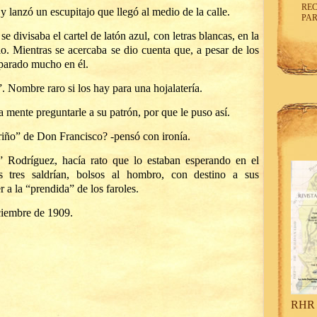
REC
y lanzó un escupitajo que llegó al medio de la calle.
PAR
se divisaba el cartel de latón azul, con letras blancas, en la
lo. Mientras se acercaba se dio cuenta que, a pesar de los
eparado mucho en él.
. Nombre raro si los hay para una hojalatería.
a mente preguntarle a su patrón, por que le puso así.
riño” de Don Francisco? -pensó con ironía.
 Rodríguez, hacía rato que lo estaban esperando en el
s tres saldrían, bolsos al hombro, con destino a sus
 a la “prendida” de los faroles.
iciembre de 1909.
RHR 