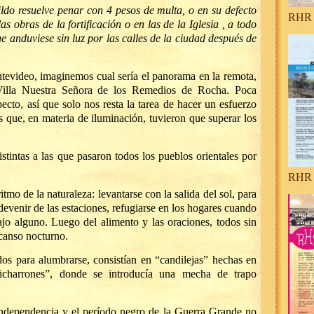
ldo resuelve penar con 4 pesos de multa, o en su defecto
RHR 
as obras de la fortificación o en las de la Iglesia , a todo
e anduviese sin luz por las calles de la ciudad después de
tevideo, imaginemos cual sería el panorama en la remota,
a Villa Nuestra Señora de los Remedios de Rocha. Poca
cto, así que solo nos resta la tarea de hacer un esfuerzo
s que, en materia de iluminación, tuvieron que superar los
stintas a las que pasaron todos los pueblos orientales por
RHR 
itmo de la naturaleza: levantarse con la salida del sol, para
devenir de las estaciones, refugiarse en los hogares cuando
ajo alguno. Luego del alimento y las oraciones, todos sin
canso nocturno.
os para alumbrarse, consistían en “candilejas” hechas en
icharrones”, donde se introducía una mecha de trapo
 Independencia y el período negro de la Guerra Grande no