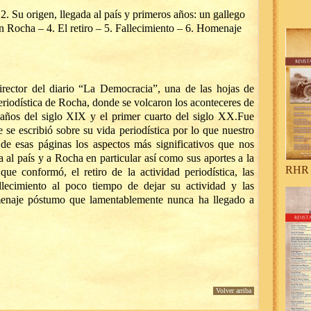
 2. Su origen, llegada al país y primeros años: un gallego
n Rocha – 4. El retiro – 5. Fallecimiento – 6. Homenaje
irector del diario “La Democracia”, una de las hojas de
periodística de Rocha, donde se volcaron los aconteceres de
s años del siglo XIX y el primer cuarto del siglo XX.
Fue
 se escribió sobre su vida periodística por lo que nuestro
r de esas páginas los aspectos más significativos que nos
da al país y a Rocha en particular así como sus aportes a la
RHR 
que conformó, el retiro de la actividad periodística, las
llecimiento al poco tiempo de dejar su actividad y las
omenaje póstumo que lamentablemente nunca ha llegado a
Volver arriba