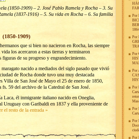
HÁG
a (1850-1909) – 2. José Pablo Ramela y Rocha – 3. Su
FA
Ramela (1837-1916) – 5. Su vida en Rocha – 6. Su familia
Por
BIC
BER
186
 (1850-1909)
Por
GRE
s hermanos que si bien no nacieron en Rocha, las siempre
TR
a vida los acercaron a estas tierras y terminaron
Por
 figuras de su progreso y engrandecimiento.
HIS
MA
 maragato nacido a mediados del siglo pasado que vivió
Por
la ciudad de Rocha donde tuvo una muy destacada
CAS
HIS
ces Villa de San José de Mayo el 25 de enero de 1850,
 a fs. 59 del archivo de la Catedral de San José.
Por
Cart
reto
a Laca, él inmigrante italiano nacido en Oneglia,
Maso
 al Uruguay con Garibaldi en 1837 y ella proveniente de
Por
r el resto de la entrada »
Cart
Por
Docu
ciud
Por