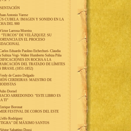
 - Nº 7
ESENTACIÓN
Juan Antonio Varese
ÚS CUBELA: IMAGEN Y SONIDO EN LA
HA DEL 900
Víctor Larrosa Moreira
 “TURCOS” DE VELÁZQUEZ: SU
ORTANCIA EN EL PROCESO
NDACIONAL
Carlos Eduardo Paolino Etchechuri
-
Claudia
a Subiza Vegi
-
Walter Humberto Subiza Piña
IFICACIONES EN ROCHA A LA
ARCACIÓN DEL TRATADO DE LÍMITES
 BRASIL (1851-1852)
Fredy de Castro Delgado
MÓN CERDEIRAS: MAESTRO DE
IODISTAS
Julio Dornel
ACIO ARREDONDO: “ESTE LIBRO ES
A TI”
Enrique Boronat
MER FESTIVAL DE COROS DEL ESTE
Uelfo Rodríguez
“TIGRA” DE MÁXIMO SANTOS
Néstor Sabattino Dossi