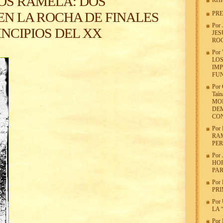
OS RAMELA: DOS
RHR
N LA ROCHA DE FINALES
PR
Por
RINCIPIOS DEL XX
JES
ROC
Por
LOS
IMP
FU
Por
Taín
MOD
DEM
CON
Por
RA
PER
Por
HOR
PAR
Por
PRI
Por
LA 
Por