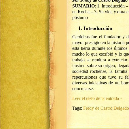
Por Fredy de Castro Delgado
SUMARIO
: 1. Introducción –
en Rocha – 3. Su vida y obra e
póstumo
1. Introducción
Cerdeiras fue el fundador y d
mayor prestigio en la historia 
esta tierra durante los último
mucho lo que escribió y lo que
trabajo se remitirá a extracta
ilustren sobre su origen, llega
sociedad rochense, la familia 
repercusiones que tuvo su fa
diversas iniciativas de un h
concretarse.
Leer el resto de la entrada »
Tags:
Fredy de Castro Delgado