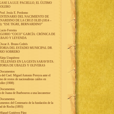
ASE LA LUZ: PACIELLO, EL ÚLTIMO
ROLERO
Prof. Jesús E. Perdomo
ENTENARIO DEL NACIMIENTO DE
NARDINO DE LA CRUZ OLID (1814 –
4): “ESE TIGRE, BERNARDINO”
Lucio Ferreira
GORIO “COCO” GARCÍA: CRÓNICA DE
ABAJO Y LEYENDA
Oscar A. Bruno Cedrés
TORIA DEL ESTADIO MUNICIPAL DR.
RIO SOBRERO
Alejo Umpiérrez
TILLENSES EN LA GESTA SARAVISTA:
TORIA DE UBALES Y OLIVERAS
Documentos
a del Cnel. Miguel Antonio Pereyra ante el
rno de restos de nacionalistas caídos en
ller (1908)
Documentos
a de Juana de Ibarbourou a una lascanense
Documentos
mentos del Centenario de la fundación de la
ad de Rocha (1893)
Miguel Gutiérrez Páez