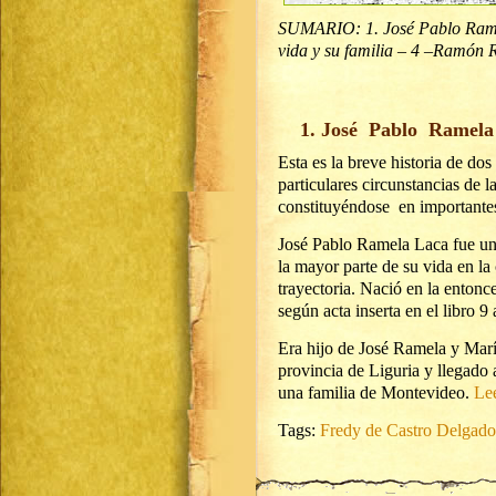
SUMARIO: 1. José Pablo Ramel
vida y su familia – 4 –Ramón 
1. José Pablo Ramela
Esta es la breve historia de do
particulares circunstancias de l
constituyéndose en importantes
José Pablo Ramela Laca fue un
la mayor parte de su vida en 
trayectoria. Nació en la enton
según acta inserta en el libro 9
Era hijo de José Ramela y Marí
provincia de Liguria y llegado
una familia de Montevideo.
Lee
Tags:
Fredy de Castro Delgado