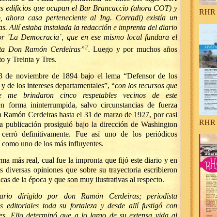
es edificios que ocupan el Bar Brancaccio (ahora COT) y
RHR 
 ahora casa perteneciente al Ing. Corradi) existía un
s. Allí estaba instalada la redacción e imprenta del diario
or ´La Democracia´, que en ese mismo local fundara el
2
ista Don Ramón Cerdeiras”
.
Luego y por muchos años
o y Treinta y Tres.
 3 de noviembre de 1894 bajo el lema “Defensor de los
 y de los intereses de
partamentales”, “
con los recursos que
e me brindaron cinco respetables vecinos de este
n forma ininterrumpida, salvo circunstancias de fuerza
n Ramón Cerdeiras hasta el 31 de marzo de 1927, por casi
RHR 
la publicación prosiguió bajo la dirección de Washington
erró definitivamente. Fue así uno de los periódicos
í como uno de los más influyentes.
rma más real, cual fue la impronta que fijó este diario y en
os diversas opiniones que sobre su trayectoria escribieron
icas de la época y que son muy ilustrativas al respecto.
rio dirigido por don Ramón Cerdeiras; periodista
 editoriales toda su fortaleza y desde allí fustigó con
s. Ello determinó que a lo largo de su extensa vida al