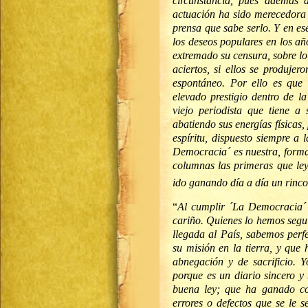
circunstancia, pues además 
actuación ha sido merecedora d
prensa que sabe serlo. Y en e
los deseos populares en los a
extremado su censura, sobre lo 
aciertos, si ellos se produje
espontáneo. Por ello es que
elevado prestigio dentro de la
viejo periodista que tiene a 
abatiendo sus energías físicas
espíritu, dispuesto siempre a 
Democracia´ es nuestra, forma
columnas las primeras que ley
ido ganando día a día un rinco
“
Al cumplir ´La Democracia´ 
cariño. Quienes lo hemos segu
llegada al País, sabemos pe
su misión en la tierra, y que
abnegación y de sacrificio. 
porque es un diario sincero y
buena ley; que ha ganado con
errores o defectos que se le 