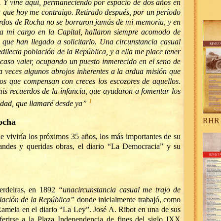
 Y vine aquí, permaneciendo por espacio de dos años en
 a que hoy me contraigo. Retirado después, por un período
cuerdos de Rocha no se borraron jamás de mi memoria, y en
a mi cargo en la Capital, hallaron siempre acomodo de
 que han llegado a solicitarlo. Una circunstancia casual
dilecta población de la República, y a ella me place tener
scaso valer, ocupando un puesto inmerecido en el seno de
a veces algunos abrojos inherentes a la ardua misión que
os que compensan con creces los escozores de aquellos.
is recuerdos de la infancia, que ayudaron a fomentar los
1
iudad, que llamaré desde ya”
RHR 
ocha
 viviría los próximos 35 años, los más importantes de su
andes y queridas obras, el diario “La Democracia” y su
Cerdeiras, en 1892
“una
circunstancia casual me trajo de
blación de la República”
donde inicialmente trabajó, como
 Ramela en el diario “La Ley”. José A. Ribot en una de sus
eferirse a la Plaza Independencia de fines del siglo IXX