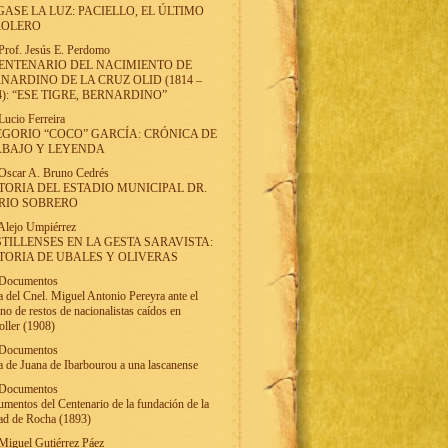
ASE LA LUZ: PACIELLO, EL ÚLTIMO
ROLERO
Prof. Jesús E. Perdomo
ENTENARIO DEL NACIMIENTO DE
NARDINO DE LA CRUZ OLID (1814 –
4): “ESE TIGRE, BERNARDINO”
Lucio Ferreira
GORIO “COCO” GARCÍA: CRÓNICA DE
ABAJO Y LEYENDA
Oscar A. Bruno Cedrés
TORIA DEL ESTADIO MUNICIPAL DR.
RIO SOBRERO
Alejo Umpiérrez
TILLENSES EN LA GESTA SARAVISTA:
TORIA DE UBALES Y OLIVERAS
Documentos
a del Cnel. Miguel Antonio Pereyra ante el
rno de restos de nacionalistas caídos en
ller (1908)
Documentos
a de Juana de Ibarbourou a una lascanense
Documentos
mentos del Centenario de la fundación de la
ad de Rocha (1893)
Miguel Gutiérrez Páez