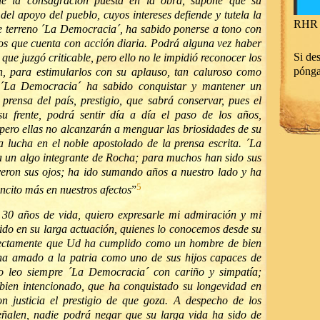
de la consagración puesta en la obra, supone que su
el apoyo del pueblo, cuyos intereses defiende y tutela la
RHR 
se terreno ´La Democracia´, ha sabido ponerse a tono con
ños que cuenta con acción diaria. Podrá alguna vez haber
Si des
que juzgó criticable, pero ello no le impidió reconocer los
póng
ron, para estimularlos con su aplauso, tan caluroso como
 ´La Democracia´ ha sabido conquistar y mantener un
 prensa del país, prestigio, que sabrá conservar, pues el
su frente, podrá sentir día a día el paso de los años,
, pero ellas no alcanzarán a menguar las briosidades de su
la lucha en el noble apostolado de la prensa escrita. ´La
 un algo integrante de Rocha; para muchos han sido sus
eron sus ojos; ha ido sumando años a nuestro lado y ha
5
ncito más en nuestros afectos
”
30 años de vida, quiero expresarle mi admiración y mi
ido en su larga actuación, quienes lo conocemos desde su
rfectamente que Ud ha cumplido como un hombre de bien
 ha amado a la patria como uno de sus hijos capaces de
Yo leo siempre ´La Democracia´ con cariño y simpatía;
 bien intencionado, que ha conquistado su longevidad en
 justicia el prestigio de que goza. A despecho de los
señalen, nadie podrá negar que su larga vida ha sido de