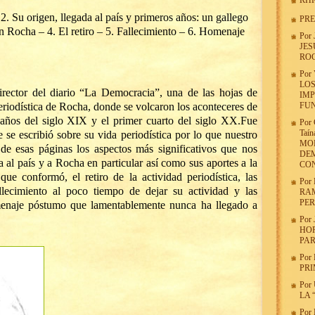
RHR
 2. Su origen, llegada al país y primeros años: un gallego
PR
n Rocha – 4. El retiro – 5. Fallecimiento – 6. Homenaje
Por
JES
ROC
Por
LOS
irector del diario “La Democracia”, una de las hojas de
IMP
periodística de Rocha, donde se volcaron los aconteceres de
FU
s años del siglo XIX y el primer cuarto del siglo XX.
Fue
Por
Taín
 se escribió sobre su vida periodística por lo que nuestro
MOD
r de esas páginas los aspectos más significativos que nos
DEM
da al país y a Rocha en particular así como sus aportes a la
CON
que conformó, el retiro de la actividad periodística, las
Por
llecimiento al poco tiempo de dejar su actividad y las
RA
PER
omenaje póstumo que lamentablemente nunca ha llegado a
Por
HOR
PAR
Por
PRI
Por
LA 
Por