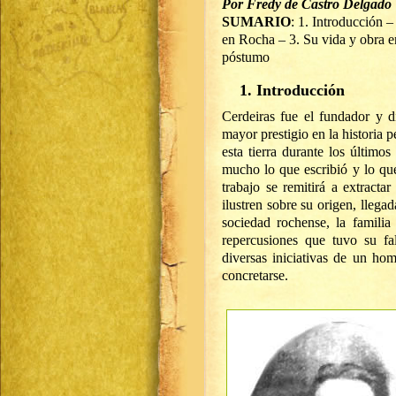
Por Fredy de Castro Delgado
SUMARIO
: 1. Introducción –
en Rocha – 3. Su vida y obra e
póstumo
1. Introducción
Cerdeiras fue el fundador y d
mayor prestigio en la historia 
esta tierra durante los último
mucho lo que escribió y lo que
trabajo se remitirá a extracta
ilustren sobre su origen, llega
sociedad rochense, la familia 
repercusiones que tuvo su fa
diversas iniciativas de un h
concretarse.