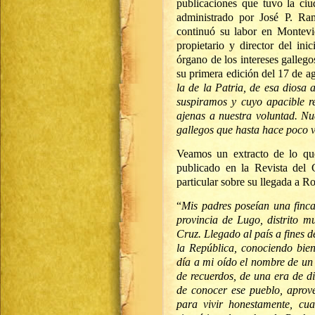
publicaciones que tuvo la ciu
administrado por José P. R
continuó su labor en Montevi
propietario y director del in
órgano de los intereses gallego
su primera edición del 17 de a
la de la Patria, de esa diosa
suspiramos y cuyo apacible 
ajenas a nuestra voluntad. Nu
gallegos que hasta hace poco v
Veamos un extracto de lo que
publicado en la Revista del
particular sobre su llegada a R
“
Mis padres poseían una finca
provincia de Lugo, distrito m
Cruz. Llegado al país a fines 
la República, conociendo bie
día a mi oído el nombre de un
de recuerdos, de una era de d
de conocer ese pueblo, aprove
para vivir honestamente, cua