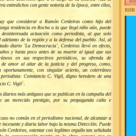
iera entredichos con gente notoria de la época, entre ellos,
RHR 
 hay que considerar a Ramón Cerdeiras como hijo del
larga residencia en Rocha a la que llegó niño aún, puede
 desinteresada actuación como periodista, al que solo
l adelanto de la región y a la defensa del pueblo. Así, al
utado diario ´La Democracia´, Cerdeiras llevó en efecto,
 años y hasta poco antes de su muerte al igual que sus
ráneos en sus respectivos periódicos, su ofrenda de
 de amor al altar de la justicia y del progreso, como,
ra oportunamente, con singular acierto, un coterráneo
y periodista: Constancio C. Vigil, digno heredero de una
3
cio C. Vigil
.
s diarios más antiguos que se publican en la campaña del
 un merecido prestigio, por su propaganda culta e
aso no común en el periodismo nacional, de alcanzar a
 incesante y diaria labor bajo la misma Dirección. Puede
ón Cerdeiras, ostentar con legítimo orgullo tan señalada