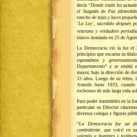
decía “
Donde están los actual
el Juzgado de Paz (demolido,
rancho de tejas y luces pequeña
´La Ley´, sucedido después p
veterano y verdadero period
estuvo instalada en 25 de Agost
La Democracia vio la luz el
principios que encarna su título
espontánea y generosament
Departamento
” y se emitió e
mayor, bajo la dirección de do
33 años. Luego de su retiro, 
Amorín hasta 1933, cuando c
rochenses de más larga vida as
Para poder trasmitirles en la fo
particular su Director citarem
diversos colegas y figuras públ
“
La Democracia fue un dia
combatiente, que volcó en sus
valentía a hombres y regímene