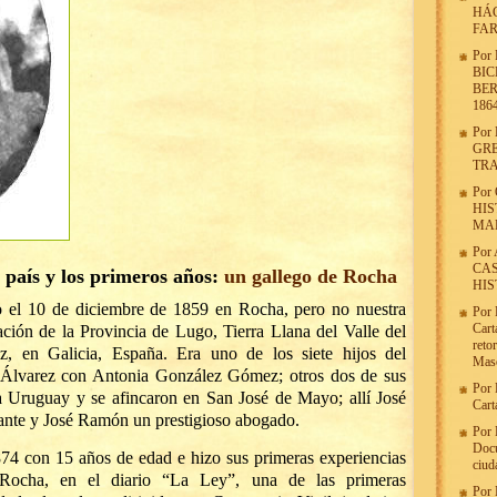
HÁG
FA
Por
BIC
BER
186
Por
GRE
TR
Por
HIS
MA
Por
CAS
l país y los primeros años:
un gallego de Rocha
HIS
 el 10 de diciembre de 1859 en Rocha, pero no nuestra
Por
Cart
ión de la Provincia de Lugo, Tierra Llana del Valle del
reto
z, en Galicia, España. Era uno de los siete hijos del
Maso
 Álvarez con Antonia González Gómez; otros dos de sus
Por
 Uruguay y se afincaron en San José de Mayo; allí José
Cart
ante y José Ramón un prestigioso abogado.
Por
Docu
74 con 15 años de edad e hizo sus primeras experiencias
ciud
n Rocha, en el diario “La Ley”, una de las primeras
Por