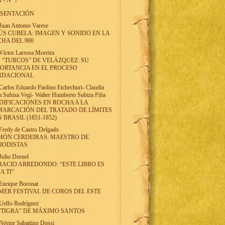
 - Nº 7
ESENTACIÓN
Juan Antonio Varese
ÚS CUBELA: IMAGEN Y SONIDO EN LA
HA DEL 900
Víctor Larrosa Moreira
 “TURCOS” DE VELÁZQUEZ: SU
ORTANCIA EN EL PROCESO
NDACIONAL
Carlos Eduardo Paolino Etchechuri
-
Claudia
a Subiza Vegi
-
Walter Humberto Subiza Piña
IFICACIONES EN ROCHA A LA
ARCACIÓN DEL TRATADO DE LÍMITES
 BRASIL (1851-1852)
Fredy de Castro Delgado
MÓN CERDEIRAS: MAESTRO DE
IODISTAS
Julio Dornel
ACIO ARREDONDO: “ESTE LIBRO ES
A TI”
Enrique Boronat
MER FESTIVAL DE COROS DEL ESTE
Uelfo Rodríguez
“TIGRA” DE MÁXIMO SANTOS
Néstor Sabattino Dossi