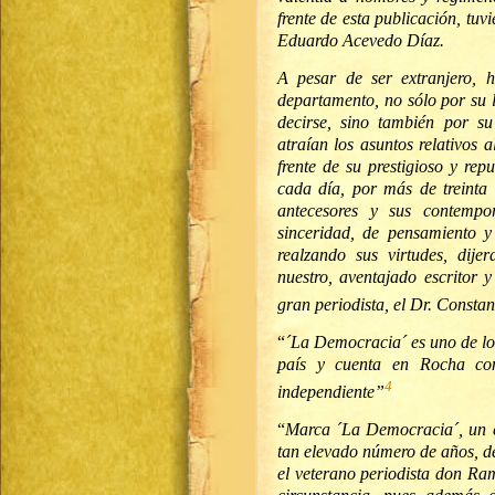
frente de esta publicación, tuv
Eduardo Acevedo Díaz.
A pesar de ser extranjero,
departamento, no sólo por su 
decirse, sino también por su
atraían los asuntos relativos a
frente de su prestigioso y rep
cada día, por más de treinta
antecesores y sus contempo
sinceridad, de pensamiento y
realzando sus virtudes, dije
nuestro, aventajado escritor 
gran periodista, el Dr. Constan
“
´La Democracia´ es uno de lo
país y cuenta en Rocha con
4
independiente”
“
Marca ´La Democracia´, un c
tan elevado número de años, de
el veterano periodista don Ram