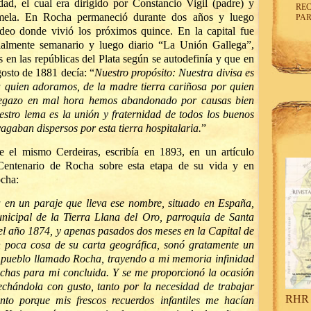
dad, el cual era dirigido por Constancio Vigil (padre) y
REC
amela. En Rocha permaneció durante dos años y luego
PAR
deo donde vivió los próximos quince. En la capital fue
icialmente semanario y luego diario “La Unión Gallega”,
s en las repúblicas del Plata según se autodefinía y que en
gosto de 1881 decía: “
Nuestro propósito: Nuestra divisa es
 a quien adoramos, de la madre tierra cariñosa por quien
regazo en mal hora hemos abandonado por causas bien
estro lema es la unión y fraternidad de todos los buenos
agaban dispersos por esta tierra hospitalaria.
”
 el mismo Cerdeiras, escribía en 1893, en un artículo
 Centenario de Rocha sobre esta etapa de su vida y en
ocha:
 en un paraje que lleva ese nombre, situado en España,
unicipal de la Tierra Llana del Oro, parroquia de Santa
del año 1874, y apenas pasados dos meses en la Capital de
n poca cosa de su carta geográfica, sonó gratamente un
 pueblo llamado Rocha, trayendo a mi memoria infinidad
ichas para mi concluida. Y se me proporcionó la ocasión
chándola con gusto, tanto por la necesidad de trabajar
RHR 
nto porque mis frescos recuerdos infantiles me hacían