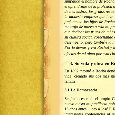
simpático el nombre de Rocha.
el aprendizaje de la profesión
de tres lustros, los gratos re
la modesta empresa que tuve 
preferencia los hijos de Rocha
me trajo de nuevo a esta mi pre
que dedicar los frutos de mi e
su cultura social, cosechando 
de­sempeño, pero también laur
Por lo demás ¡viva Rocha! y m
afectos de mi alma por esta c
3. Su vida y obra en R
En 1892 retornó a Rocha donde
vida, creando sus dos más gr
familia.
3.1 La Democracia
Según lo escribía el propio 
nuevo a ésta mi predilecta po
15 años antes, junto a José P.
interesantes conferencias al r